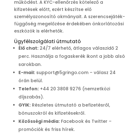
működést. A KYC-ellenőrzés kötelező a
kifizetések előtt, ezért készítse elő
személyazonosító okmányait. A szerencsejáték-
függőség megelőzése érdekében önkorlátozási
eszközök is elérhetők.
Ügyfélszolgálati útmutató
Élő chat:
24/7 elérhető, átlagos válaszidő 2
perc. Használja a fogaskerék ikont a jobb alsó
sarokban.
E-mail:
support@5gringo.com – válasz 24
órán belül.
Telefon:
+44 20 3808 9276 (nemzetközi
díjszabás).
GYIK:
Részletes útmutató a befizetésről,
bónuszokról és kifizetésekről.
Közösségi média:
Facebook és Twitter –
promóciók és friss hírek.