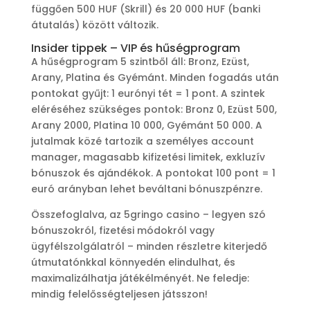
függően 500 HUF (Skrill) és 20 000 HUF (banki
átutalás) között változik.
Insider tippek – VIP és hűségprogram
A hűségprogram 5 szintből áll: Bronz, Ezüst,
Arany, Platina és Gyémánt. Minden fogadás után
pontokat gyűjt: 1 eurónyi tét = 1 pont. A szintek
eléréséhez szükséges pontok: Bronz 0, Ezüst 500,
Arany 2000, Platina 10 000, Gyémánt 50 000. A
jutalmak közé tartozik a személyes account
manager, magasabb kifizetési limitek, exkluzív
bónuszok és ajándékok. A pontokat 100 pont = 1
euró arányban lehet beváltani bónuszpénzre.
Összefoglalva, az 5gringo casino – legyen szó
bónuszokról, fizetési módokról vagy
ügyfélszolgálatról – minden részletre kiterjedő
útmutatónkkal könnyedén elindulhat, és
maximalizálhatja játékélményét. Ne feledje:
mindig felelősségteljesen játsszon!