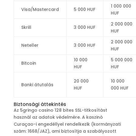
1 000 000
Visa/Mastercard
5 000 HUF
HUF
2 000 000
Skrill
3 000 HUF
HUF
2 000 000
Neteller
3 000 HUF
HUF
10 000
5 000 000
Bitcoin
HUF
HUF
20 000
10 000
Banki átutalás
HUF
000 HUF
Biztonsági áttekintés
Az 5gringo casino 128 bites SSL-titkosítást
használ az adatok védelmére. A kaszinó
Curaçao-i engedéllyel rendelkezik (kormányzati
szám: 1668/JAZ), ami biztosítja a szabályozott