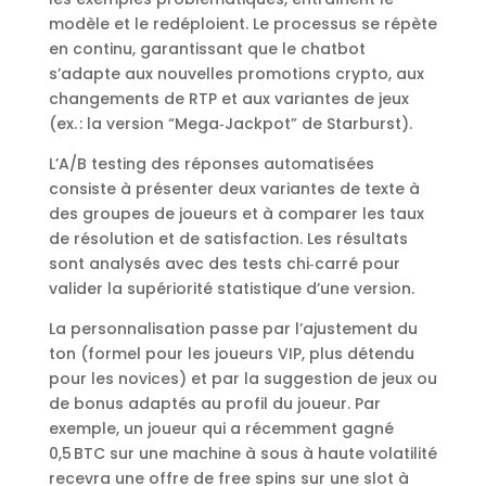
modèle et le redéploient. Le processus se répète
en continu, garantissant que le chatbot
s’adapte aux nouvelles promotions crypto, aux
changements de RTP et aux variantes de jeux
(ex. : la version “Mega‑Jackpot” de Starburst).
L’A/B testing des réponses automatisées
consiste à présenter deux variantes de texte à
des groupes de joueurs et à comparer les taux
de résolution et de satisfaction. Les résultats
sont analysés avec des tests chi‑carré pour
valider la supériorité statistique d’une version.
La personnalisation passe par l’ajustement du
ton (formel pour les joueurs VIP, plus détendu
pour les novices) et par la suggestion de jeux ou
de bonus adaptés au profil du joueur. Par
exemple, un joueur qui a récemment gagné
0,5 BTC sur une machine à sous à haute volatilité
recevra une offre de free spins sur une slot à