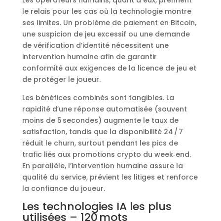
Les opérateurs humains, quant à eux, prennent
le relais pour les cas où la technologie montre
ses limites. Un problème de paiement en Bitcoin,
une suspicion de jeu excessif ou une demande
de vérification d’identité nécessitent une
intervention humaine afin de garantir
conformité aux exigences de la licence de jeu et
de protéger le joueur.
Les bénéfices combinés sont tangibles. La
rapidité d’une réponse automatisée (souvent
moins de 5 secondes) augmente le taux de
satisfaction, tandis que la disponibilité 24 / 7
réduit le churn, surtout pendant les pics de
trafic liés aux promotions crypto du week‑end.
En parallèle, l’intervention humaine assure la
qualité du service, prévient les litiges et renforce
la confiance du joueur.
Les technologies IA les plus
utilisées – 120 mots