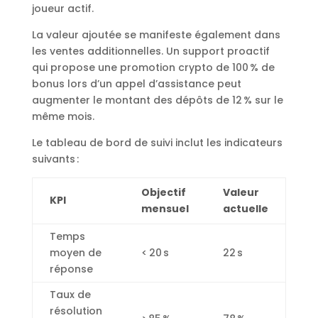
joueur actif.
La valeur ajoutée se manifeste également dans
les ventes additionnelles. Un support proactif
qui propose une promotion crypto de 100 % de
bonus lors d’un appel d’assistance peut
augmenter le montant des dépôts de 12 % sur le
même mois.
Le tableau de bord de suivi inclut les indicateurs
suivants :
Objectif
Valeur
KPI
mensuel
actuelle
Temps
moyen de
< 20 s
22 s
réponse
Taux de
résolution