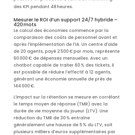
des KPI pendant 48 heures.
Mesurer le ROI d’un support 24/7 hybride –
420 mots
Le calcul des économies commence par la
comparaison des coûts de personnel avant et
après l’implémentation de l’IA. Un centre d’aide
de 20 agents, payé 2 500 € par mois, représente
60 000 € de dépenses mensuelles. Avec un
chatbot capable de traiter 60 % des tickets, il
est possible de réduire l’effectif à 12 agents,
générant une économie annuelle de près de
144 000 €.
L’impact sur la rétention se mesure en corrélant
le temps moyen de réponse (TMR) avec la
durée de vie moyenne du joueur (LTV). Une
réduction du TMR de 30 % entraîne
généralement une hausse de 5 % du LTV, soit
plusieurs milliers d’euros supplémentaires par