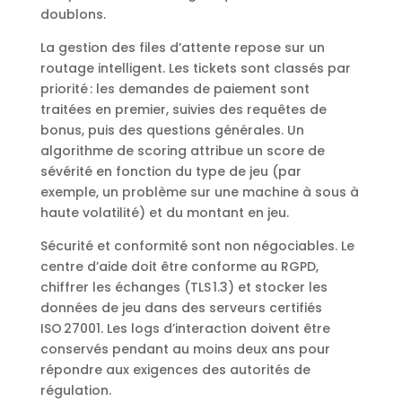
doublons.
La gestion des files d’attente repose sur un
routage intelligent. Les tickets sont classés par
priorité : les demandes de paiement sont
traitées en premier, suivies des requêtes de
bonus, puis des questions générales. Un
algorithme de scoring attribue un score de
sévérité en fonction du type de jeu (par
exemple, un problème sur une machine à sous à
haute volatilité) et du montant en jeu.
Sécurité et conformité sont non négociables. Le
centre d’aide doit être conforme au RGPD,
chiffrer les échanges (TLS 1.3) et stocker les
données de jeu dans des serveurs certifiés
ISO 27001. Les logs d’interaction doivent être
conservés pendant au moins deux ans pour
répondre aux exigences des autorités de
régulation.