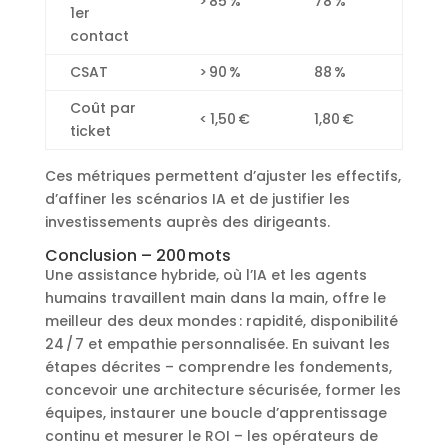
> 85 %
78 %
1er
contact
CSAT
> 90 %
88 %
Coût par
< 1,50 €
1,80 €
ticket
Ces métriques permettent d’ajuster les effectifs,
d’affiner les scénarios IA et de justifier les
investissements auprès des dirigeants.
Conclusion – 200 mots
Une assistance hybride, où l’IA et les agents
humains travaillent main dans la main, offre le
meilleur des deux mondes : rapidité, disponibilité
24 / 7 et empathie personnalisée. En suivant les
étapes décrites – comprendre les fondements,
concevoir une architecture sécurisée, former les
équipes, instaurer une boucle d’apprentissage
continu et mesurer le ROI – les opérateurs de