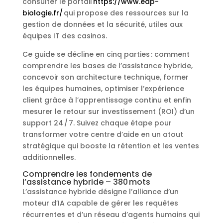
consulter le portail
https://www.edp-
biologie.fr/
qui propose des ressources sur la
gestion de données et la sécurité, utiles aux
équipes IT des casinos.
Ce guide se décline en cinq parties : comment
comprendre les bases de l’assistance hybride,
concevoir son architecture technique, former
les équipes humaines, optimiser l’expérience
client grâce à l’apprentissage continu et enfin
mesurer le retour sur investissement (ROI) d’un
support 24 / 7. Suivez chaque étape pour
transformer votre centre d’aide en un atout
stratégique qui booste la rétention et les ventes
additionnelles.
Comprendre les fondements de
l’assistance hybride – 380 mots
L’assistance hybride désigne l’alliance d’un
moteur d’IA capable de gérer les requêtes
récurrentes et d’un réseau d’agents humains qui