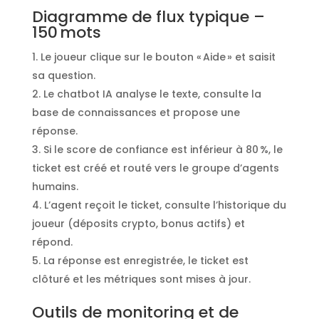
Diagramme de flux typique –
150 mots
Le joueur clique sur le bouton « Aide » et saisit
sa question.
Le chatbot IA analyse le texte, consulte la
base de connaissances et propose une
réponse.
Si le score de confiance est inférieur à 80 %, le
ticket est créé et routé vers le groupe d’agents
humains.
L’agent reçoit le ticket, consulte l’historique du
joueur (déposits crypto, bonus actifs) et
répond.
La réponse est enregistrée, le ticket est
clôturé et les métriques sont mises à jour.
Outils de monitoring et de