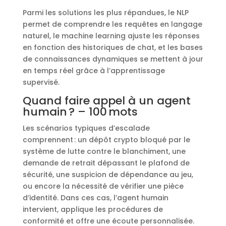
Parmi les solutions les plus répandues, le NLP
permet de comprendre les requêtes en langage
naturel, le machine learning ajuste les réponses
en fonction des historiques de chat, et les bases
de connaissances dynamiques se mettent à jour
en temps réel grâce à l’apprentissage
supervisé.
Quand faire appel à un agent
humain ? – 100 mots
Les scénarios typiques d’escalade
comprennent : un dépôt crypto bloqué par le
système de lutte contre le blanchiment, une
demande de retrait dépassant le plafond de
sécurité, une suspicion de dépendance au jeu,
ou encore la nécessité de vérifier une pièce
d’identité. Dans ces cas, l’agent humain
intervient, applique les procédures de
conformité et offre une écoute personnalisée.