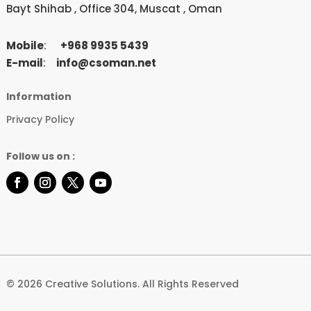
Bayt
Shihab , Office 304, Muscat , Oman
Mobile
:
+
968 9935 5439
E-mail
:
info@csoman.net
Information
Privacy Policy
Follow us on :
© 2026 Creative Solutions. All Rights Reserved