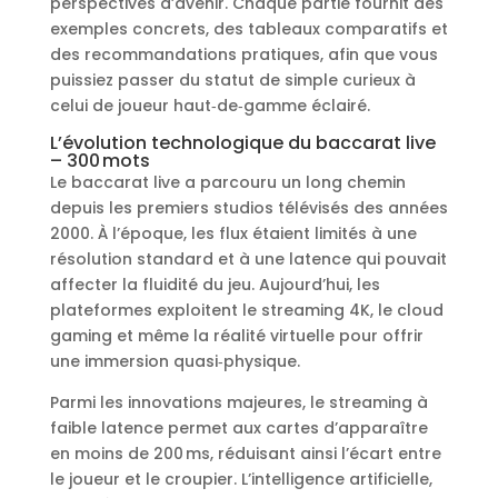
perspectives d’avenir. Chaque partie fournit des
exemples concrets, des tableaux comparatifs et
des recommandations pratiques, afin que vous
puissiez passer du statut de simple curieux à
celui de joueur haut‑de‑gamme éclairé.
L’évolution technologique du baccarat live
– 300 mots
Le baccarat live a parcouru un long chemin
depuis les premiers studios télévisés des années
2000. À l’époque, les flux étaient limités à une
résolution standard et à une latence qui pouvait
affecter la fluidité du jeu. Aujourd’hui, les
plateformes exploitent le streaming 4K, le cloud
gaming et même la réalité virtuelle pour offrir
une immersion quasi‑physique.
Parmi les innovations majeures, le streaming à
faible latence permet aux cartes d’apparaître
en moins de 200 ms, réduisant ainsi l’écart entre
le joueur et le croupier. L’intelligence artificielle,