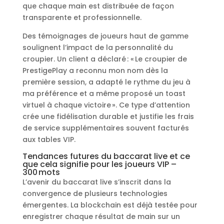
que chaque main est distribuée de façon
transparente et professionnelle.
Des témoignages de joueurs haut de gamme
soulignent l’impact de la personnalité du
croupier. Un client a déclaré : « Le croupier de
PrestigePlay a reconnu mon nom dès la
première session, a adapté le rythme du jeu à
ma préférence et a même proposé un toast
virtuel à chaque victoire ». Ce type d’attention
crée une fidélisation durable et justifie les frais
de service supplémentaires souvent facturés
aux tables VIP.
Tendances futures du baccarat live et ce
que cela signifie pour les joueurs VIP –
300 mots
L’avenir du baccarat live s’inscrit dans la
convergence de plusieurs technologies
émergentes. La blockchain est déjà testée pour
enregistrer chaque résultat de main sur un