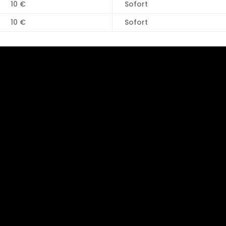
10 €
Sofort
10 €
Sofort