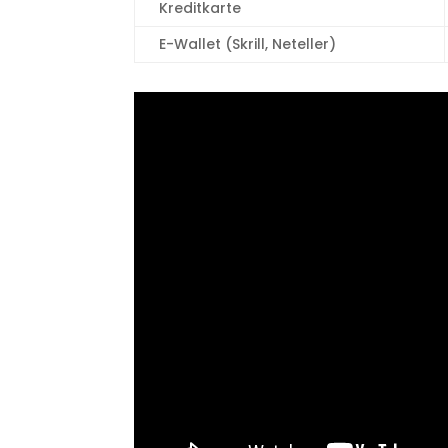
Kreditkarte
E-Wallet (Skrill, Neteller)