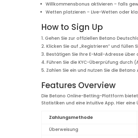
Willkommensbonus aktivieren – falls gew
Wetten platzieren – Live-Wetten oder kl
How to Sign Up
Gehen Sie zur offiziellen Betano Deutsch
Klicken Sie auf „Registrieren” und füllen
Bestätigen Sie Ihre E-Mail-Adresse über d
Führen Sie die KYC-Überprüfung durch 
Zahlen Sie ein und nutzen Sie die Betano
Features Overview
Die Betano Online-Betting-Plattform bietet 
Statistiken und eine intuitive App. Hier ei
Zahlungsmethode
Überweisung