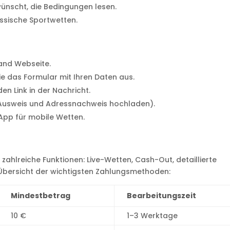
ünscht, die Bedingungen lesen.
assische Sportwetten.
land Webseite.
 Sie das Formular mit Ihren Daten aus.
en Link in der Nachricht.
(Ausweis und Adressnachweis hochladen).
 App für mobile Wetten.
zahlreiche Funktionen: Live-Wetten, Cash-Out, detaillierte
ne Übersicht der wichtigsten Zahlungsmethoden:
Mindestbetrag
Bearbeitungszeit
10 €
1–3 Werktage