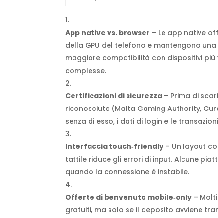
App native vs. browser
– Le app native of
della GPU del telefono e mantengono una c
maggiore compatibilità con dispositivi più
complesse.
Certificazioni di sicurezza
– Prima di scari
riconosciute (Malta Gaming Authority, Cu
senza di esso, i dati di login e le transazio
Interfaccia touch‑friendly
– Un layout co
tattile riduce gli errori di input. Alcune p
quando la connessione è instabile.
Offerte di benvenuto mobile‑only
– Molti
gratuiti, ma solo se il deposito avviene tra