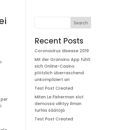
ei
Search
Recent Posts
Coronavirus disease 2019
Mit der Gransino App fühlt
o
sich Online-Casino
plötzlich überraschend
unkompliziert an
Test Post Created
Miten Le Fisherman slot
 per
demossa viihtyy ilman
i
turhia säätöjä
Test Post Created