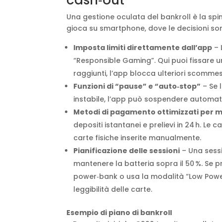
cash‑out
Una gestione oculata del bankroll è la spi
gioca su smartphone, dove le decisioni so
Imposta limiti direttamente dall’app
– 
“Responsible Gaming”. Qui puoi fissare un 
raggiunti, l’app blocca ulteriori scommes
Funzioni di “pause” e “auto‑stop”
– Se 
instabile, l’app può sospendere automati
Metodi di pagamento ottimizzati per m
depositi istantanei e prelievi in 24 h. Le ca
carte fisiche inserite manualmente.
Pianificazione delle sessioni
– Una sessi
mantenere la batteria sopra il 50 %. Se p
power‑bank o usa la modalità “Low Power
leggibilità delle carte.
Esempio di piano di bankroll