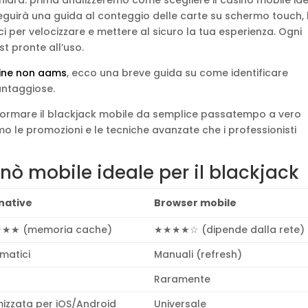
iara: prima analizzeremo come scegliere il casinò mobile ide
seguirà una guida al conteggio delle carte su schermo touch, 
ici per velocizzare e mettere al sicuro la tua esperienza. Ogni
t pronte all’uso.
nline non aams
, ecco una breve guida su come identificare
vantaggiose.
asformare il blackjack mobile da semplice passatempo a vero
mo le promozioni e le tecniche avanzate che i professionisti
inò mobile ideale per il blackjack
native
Browser mobile
★★ (memoria cache)
★★★★☆ (dipende dalla rete)
matici
Manuali (refresh)
Raramente
mizzata per iOS/Android
Universale