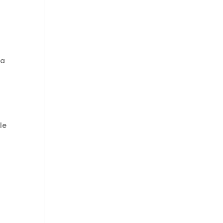
ta
lle