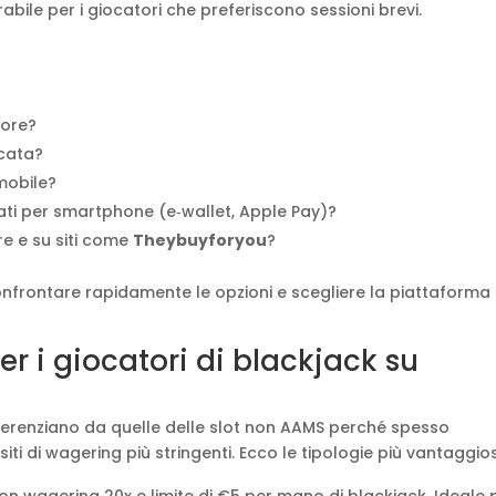
bile per i giocatori che preferiscono sessioni brevi.
tore?
icata?
mobile?
ti per smartphone (e‑wallet, Apple Pay)?
re e su siti come
Theybuyforyou
?
confrontare rapidamente le opzioni e scegliere la piattaforma 
per i giocatori di blackjack su
ifferenziano da quelle delle slot non AAMS perché spesso
siti di wagering più stringenti. Ecco le tipologie più vantaggio