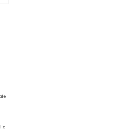
a
a
ale
lla