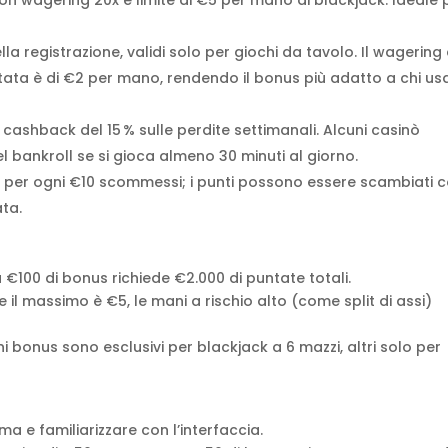
on wagering 20x e limite di €5 per mano di blackjack. Ideale 
.
a registrazione, validi solo per giochi da tavolo. Il wagering
ntata è di €2 per mano, rendendo il bonus più adatto a chi us
 cashback del 15 % sulle perdite settimanali. Alcuni casinò
el bankroll se si gioca almeno 30 minuti al giorno.
 per ogni €10 scommessi; i punti possono essere scambiati 
ata.
su €100 di bonus richiede €2.000 di puntate totali.
se il massimo è €5, le mani a rischio alto (come split di assi)
ni bonus sono esclusivi per blackjack a 6 mazzi, altri solo per
ma e familiarizzare con l’interfaccia.