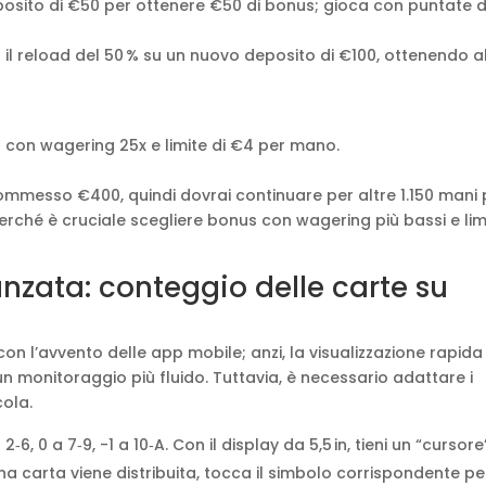
posito di €50 per ottenere €50 di bonus; gioca con puntate d
 il reload del 50 % su un nuovo deposito di €100, ottenendo al
con wagering 25x e limite di €4 per mano.
ommesso €400, quindi dovrai continuare per altre 1.150 mani 
erché è cruciale scegliere bonus con wagering più bassi e limi
anzata: conteggio delle carte su
on l’avvento delle app mobile; anzi, la visualizzazione rapida
n monitoraggio più fluido. Tuttavia, è necessario adattare i
cola.
‑6, 0 a 7‑9, -1 a 10‑A. Con il display da 5,5 in, tieni un “cursore
una carta viene distribuita, tocca il simbolo corrispondente pe