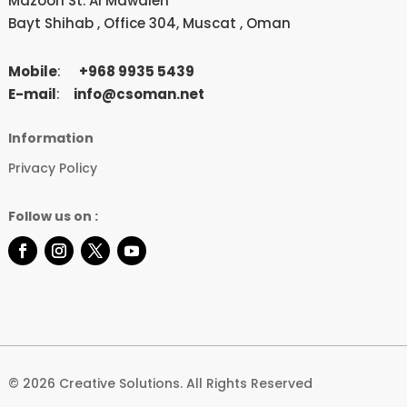
Mazoon St. Al Mawaleh
Bayt
Shihab , Office 304, Muscat , Oman
Mobile
:
+
968 9935 5439
E-mail
:
info@csoman.net
Information
Privacy Policy
Follow us on :
© 2026 Creative Solutions. All Rights Reserved