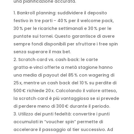
una pianificazione accurata.
Bankroll planning: suddividere il deposito
festivo in tre parti – 40 % per il welcome pack,
30 % per le ricariche settimanali e 30 % per le
puntate sui tornei. Questo garantisce di avere
sempre fondi disponibili per sfruttare i free spin
senza superare il max bet.
Scratch‑card vs. cash‑back: le carte
gratta‑e‑vinci offerte a metà stagione hanno
una media di payout del 85 % con wagering di
25 x, mentre un cash back del 10 % su perdite di
500 € richiede 20 x. Calcolando il valore atteso,
la scratch‑card è più vantaggiosa se si prevede
di perdere meno di 300 € durante il periodo.
Utilizzo dei punti fedeltà: convertire i punti
accumulati in “voucher spin” permette di
accelerare il passaggio al tier successivo. Ad