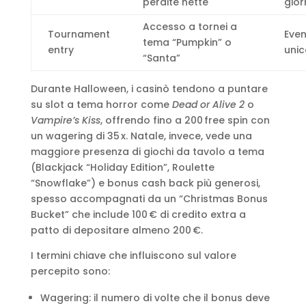
perdite nette
gior
Accesso a tornei a
Tournament
Eve
tema “Pumpkin” o
entry
unic
“Santa”
Durante Halloween, i casinò tendono a puntare
su slot a tema horror come
Dead or Alive 2
o
Vampire’s Kiss
, offrendo fino a 200 free spin con
un wagering di 35 x. Natale, invece, vede una
maggiore presenza di giochi da tavolo a tema
(Blackjack “Holiday Edition”, Roulette
“Snowflake”) e bonus cash back più generosi,
spesso accompagnati da un “Christmas Bonus
Bucket” che include 100 € di credito extra a
patto di depositare almeno 200 €.
I termini chiave che influiscono sul valore
percepito sono:
Wagering: il numero di volte che il bonus deve