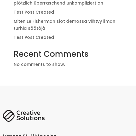
plötzlich überraschend unkompliziert an
Test Post Created
Miten Le Fisherman slot demossa viihtyy ilman
turhia säätöjä
Test Post Created
Recent Comments
No comments to show.