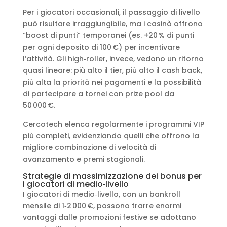
Per i giocatori occasionali, il passaggio di livello
può risultare irraggiungibile, ma i casinò offrono
“boost di punti” temporanei (es. +20 % di punti
per ogni deposito di 100 €) per incentivare
l’attività. Gli high‑roller, invece, vedono un ritorno
quasi lineare: più alto il tier, più alto il cash back,
più alta la priorità nei pagamenti e la possibilità
di partecipare a tornei con prize pool da
50 000 €.
Cercotech elenca regolarmente i programmi VIP
più completi, evidenziando quelli che offrono la
migliore combinazione di velocità di
avanzamento e premi stagionali.
Strategie di massimizzazione dei bonus per
i giocatori di medio‑livello
I giocatori di medio‑livello, con un bankroll
mensile di 1‑2 000 €, possono trarre enormi
vantaggi dalle promozioni festive se adottano