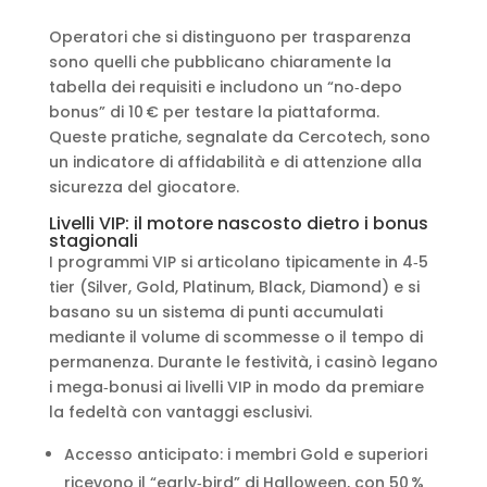
Operatori che si distinguono per trasparenza
sono quelli che pubblicano chiaramente la
tabella dei requisiti e includono un “no‑depo
bonus” di 10 € per testare la piattaforma.
Queste pratiche, segnalate da Cercotech, sono
un indicatore di affidabilità e di attenzione alla
sicurezza del giocatore.
Livelli VIP: il motore nascosto dietro i bonus
stagionali
I programmi VIP si articolano tipicamente in 4‑5
tier (Silver, Gold, Platinum, Black, Diamond) e si
basano su un sistema di punti accumulati
mediante il volume di scommesse o il tempo di
permanenza. Durante le festività, i casinò legano
i mega‑bonusi ai livelli VIP in modo da premiare
la fedeltà con vantaggi esclusivi.
Accesso anticipato: i membri Gold e superiori
ricevono il “early‑bird” di Halloween, con 50 %