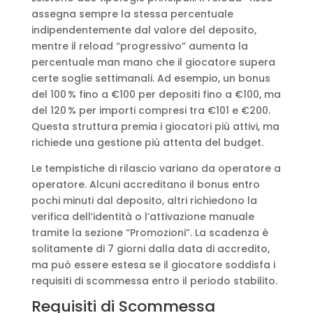
assegna sempre la stessa percentuale
indipendentemente dal valore del deposito,
mentre il reload “progressivo” aumenta la
percentuale man mano che il giocatore supera
certe soglie settimanali. Ad esempio, un bonus
del 100 % fino a €100 per depositi fino a €100, ma
del 120 % per importi compresi tra €101 e €200.
Questa struttura premia i giocatori più attivi, ma
richiede una gestione più attenta del budget.
Le tempistiche di rilascio variano da operatore a
operatore. Alcuni accreditano il bonus entro
pochi minuti dal deposito, altri richiedono la
verifica dell’identità o l’attivazione manuale
tramite la sezione “Promozioni”. La scadenza è
solitamente di 7 giorni dalla data di accredito,
ma può essere estesa se il giocatore soddisfa i
requisiti di scommessa entro il periodo stabilito.
Requisiti di Scommessa