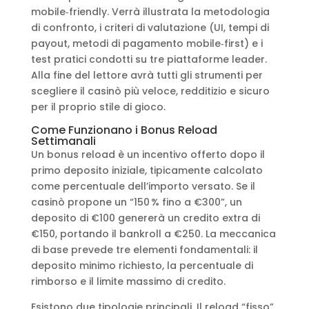
mobile‑friendly. Verrà illustrata la metodologia
di confronto, i criteri di valutazione (UI, tempi di
payout, metodi di pagamento mobile‑first) e i
test pratici condotti su tre piattaforme leader.
Alla fine del lettore avrà tutti gli strumenti per
scegliere il casinò più veloce, redditizio e sicuro
per il proprio stile di gioco.
Come Funzionano i Bonus Reload
Settimanali
Un bonus reload è un incentivo offerto dopo il
primo deposito iniziale, tipicamente calcolato
come percentuale dell’importo versato. Se il
casinò propone un “150 % fino a €300”, un
deposito di €100 genererà un credito extra di
€150, portando il bankroll a €250. La meccanica
di base prevede tre elementi fondamentali: il
deposito minimo richiesto, la percentuale di
rimborso e il limite massimo di credito.
Esistono due tipologie principali. Il reload “fisso”