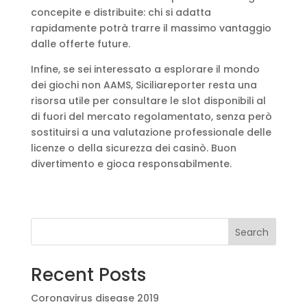
concepite e distribuite: chi si adatta
rapidamente potrà trarre il massimo vantaggio
dalle offerte future.
Infine, se sei interessato a esplorare il mondo
dei giochi non AAMS, Siciliareporter resta una
risorsa utile per consultare le slot disponibili al
di fuori del mercato regolamentato, senza però
sostituirsi a una valutazione professionale delle
licenze o della sicurezza dei casinò. Buon
divertimento e gioca responsabilmente.
Search
Recent Posts
Coronavirus disease 2019