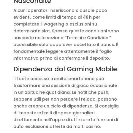
Nascondite
Alcuni operatori inseriscono clausole poco
evidenti, come limiti di tempo di 48 h per
completare il wagering o esclusioni su
determinate slot. Spesso queste condizioni sono
nascoste nella sezione “Termini e Condizioni”
accessibile solo dopo aver accettato il bonus. È
fondamentale leggere attentamente il foglio
informativo prima di confermare il deposito.
Dipendenza dal Gaming Mobile
Il facile accesso tramite smartphone può
trasformare una sessione di gioco occasionale
in un’abitudine quotidiana. Le notifiche push,
sebbene utili per non perdere i reload, possono
anche creare un ciclo di dipendenza. Si consiglia
di impostare limiti di spesa giornalieri
direttamente nell’app e di utilizzare le funzioni di
auto‑esclusione offerte da molti casinò.