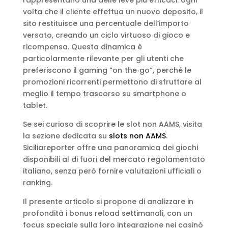
rappresentano una delle leve più efficaci: ogni
volta che il cliente effettua un nuovo deposito, il
sito restituisce una percentuale dell’importo
versato, creando un ciclo virtuoso di gioco e
ricompensa. Questa dinamica è
particolarmente rilevante per gli utenti che
preferiscono il gaming “on‑the‑go”, perché le
promozioni ricorrenti permettono di sfruttare al
meglio il tempo trascorso su smartphone o
tablet.
Se sei curioso di scoprire le slot non AAMS, visita
la sezione dedicata su
slots non AAMS
.
Siciliareporter offre una panoramica dei giochi
disponibili al di fuori del mercato regolamentato
italiano, senza però fornire valutazioni ufficiali o
ranking.
Il presente articolo si propone di analizzare in
profondità i bonus reload settimanali, con un
focus speciale sulla loro integrazione nei casinò