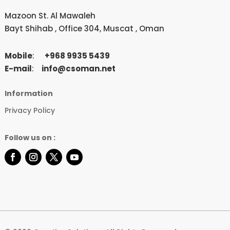
Mazoon St. Al Mawaleh
Bayt
Shihab , Office 304, Muscat , Oman
Mobile
:
+
968 9935 5439
E-mail
:
info@csoman.net
Information
Privacy Policy
Follow us on :