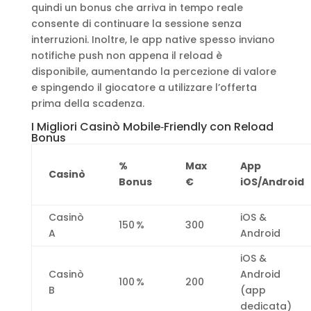
quindi un bonus che arriva in tempo reale
consente di continuare la sessione senza
interruzioni. Inoltre, le app native spesso inviano
notifiche push non appena il reload è
disponibile, aumentando la percezione di valore
e spingendo il giocatore a utilizzare l’offerta
prima della scadenza.
I Migliori Casinò Mobile‑Friendly con Reload
Bonus
%
Max
App
Casinò
Bonus
€
iOS/Android
Casinò
iOS &
150 %
300
A
Android
iOS &
Casinò
Android
100 %
200
B
(app
dedicata)