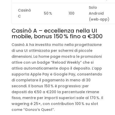
Solo
Casinò
50 %
100
Android
C
(web‑app)
Casinò A – eccellenza nella UI
mobile, bonus 150 % fino a €300
Casinò A ha investito molto nella progettazione
di una UI ottimizzata per schermi di piccole
dimensioni. La home page mostra le promozioni
attive con un badge “Reload Weekly” che si
attiva automaticamente dopo il deposito. L’app
supporta Apple Pay e Google Pay, consentendo
di completare il pagamento in meno di 30
secondi. Il bonus 150 % è progressivo: per
depositi da €50 a €200 la percentuale rimane
fissa, mentre per importi superiori sale al 170 %. Il
wagering è 25×, con contribution 100 % su slot
come “Gonzo’s Quest”.