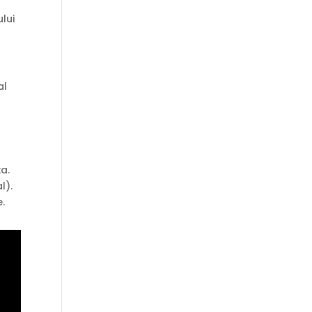
lui
al
ța.
l).
e.