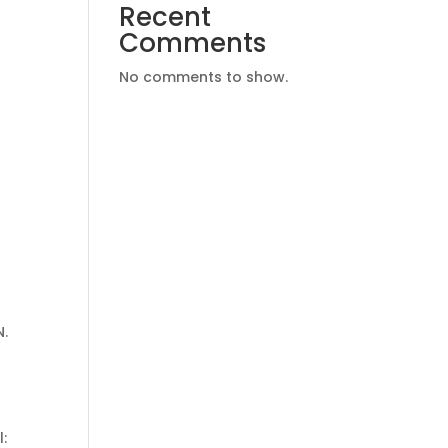
Recent
Comments
No comments to show.
N.
l: