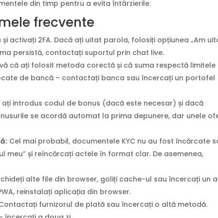
entele din timp pentru a evita întârzierile.
mele frecvente
 și activați 2FA. Dacă ați uitat parola, folosiți opțiunea „Am uit
a persistă, contactați suportul prin chat live.
vă că ați folosit metoda corectă și că suma respectă limitele
blocate de bancă – contactați banca sau încercați un portofel
ă ați introdus codul de bonus (dacă este necesar) și dacă
nusurile se acordă automat la prima depunere, dar unele of
ă:
Cel mai probabil, documentele KYC nu au fost încărcate s
tul meu” și reîncărcați actele în format clar. De asemenea,
.
chideți alte file din browser, goliți cache-ul sau încercați un a
WA, reinstalați aplicația din browser.
Contactați furnizorul de plată sau încercați o altă metodă.
– încercați a doua zi.