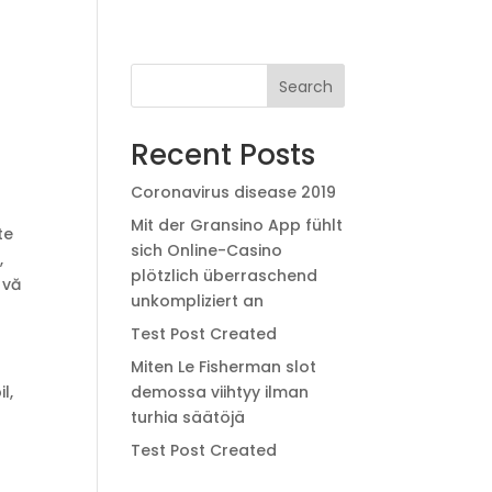
Search
Recent Posts
Coronavirus disease 2019
Mit der Gransino App fühlt
te
sich Online-Casino
,
plötzlich überraschend
 vă
unkompliziert an
Test Post Created
Miten Le Fisherman slot
l,
demossa viihtyy ilman
turhia säätöjä
Test Post Created