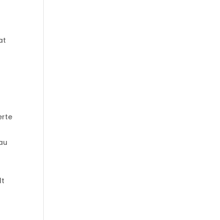
at
erte
au
lt