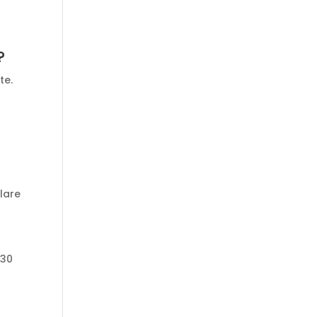
?
te.
lare
 30