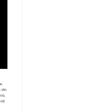
e.
 din
ia,
ați