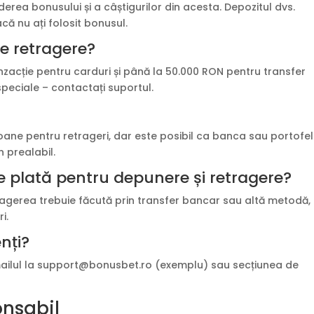
derea bonusului și a câștigurilor din acesta. Depozitul dvs.
că nu ați folosit bonusul.
e retragere?
zacție pentru carduri și până la 50.000 RON pentru transfer
speciale – contactați suportul.
?
ane pentru retrageri, dar este posibil ca banca sau portofel
n prealabil.
e plată pentru depunere și retragere?
ragerea trebuie făcută prin transfer bancar sau altă metodă,
i.
nți?
 e-mailul la support@bonusbet.ro (exemplu) sau secțiunea de
onsabil