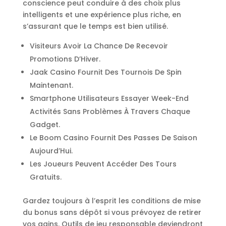
conscience peut conduire à des choix plus
intelligents et une expérience plus riche, en
s’assurant que le temps est bien utilisé.
Visiteurs Avoir La Chance De Recevoir
Promotions D’Hiver.
Jaak Casino Fournit Des Tournois De Spin
Maintenant.
Smartphone Utilisateurs Essayer Week-End
Activités Sans Problèmes À Travers Chaque
Gadget.
Le Boom Casino Fournit Des Passes De Saison
Aujourd’Hui.
Les Joueurs Peuvent Accéder Des Tours
Gratuits.
Gardez toujours à l’esprit les conditions de mise
du bonus sans dépôt si vous prévoyez de retirer
vos gains. Outils de jeu responsable deviendront