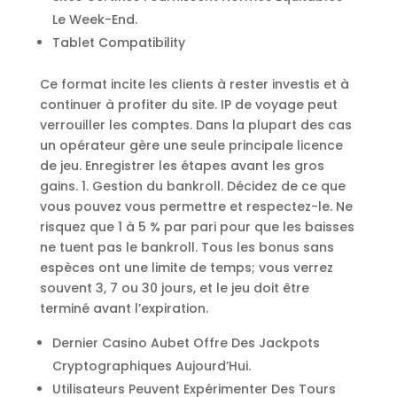
Le Week-End.
Tablet Compatibility
Ce format incite les clients à rester investis et à
continuer à profiter du site. IP de voyage peut
verrouiller les comptes. Dans la plupart des cas
un opérateur gère une seule principale licence
de jeu. Enregistrer les étapes avant les gros
gains. 1. Gestion du bankroll. Décidez de ce que
vous pouvez vous permettre et respectez-le. Ne
risquez que 1 à 5 % par pari pour que les baisses
ne tuent pas le bankroll. Tous les bonus sans
espèces ont une limite de temps; vous verrez
souvent 3, 7 ou 30 jours, et le jeu doit être
terminé avant l’expiration.
Dernier Casino Aubet Offre Des Jackpots
Cryptographiques Aujourd’Hui.
Utilisateurs Peuvent Expérimenter Des Tours