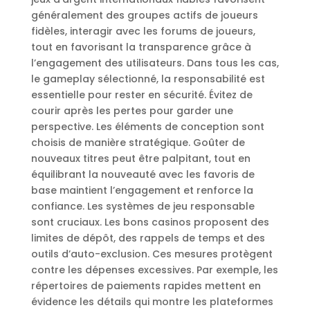
généralement des groupes actifs de joueurs
fidèles, interagir avec les forums de joueurs,
tout en favorisant la transparence grâce à
l’engagement des utilisateurs. Dans tous les cas,
le gameplay sélectionné, la responsabilité est
essentielle pour rester en sécurité. Évitez de
courir après les pertes pour garder une
perspective. Les éléments de conception sont
choisis de manière stratégique. Goûter de
nouveaux titres peut être palpitant, tout en
équilibrant la nouveauté avec les favoris de
base maintient l’engagement et renforce la
confiance. Les systèmes de jeu responsable
sont cruciaux. Les bons casinos proposent des
limites de dépôt, des rappels de temps et des
outils d’auto-exclusion. Ces mesures protègent
contre les dépenses excessives. Par exemple, les
répertoires de paiements rapides mettent en
évidence les détails qui montre les plateformes