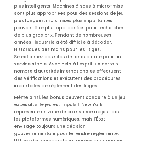
plus intelligents. Machines à sous à micro-mise
sont plus appropriées pour des sessions de jeu
plus longues, mais mises plus importantes
peuvent être plus appropriées pour rechercher
de plus gros prix. Pendant de nombreuses
années l’industrie a été difficile à décoder.
Historiques des mains pour les litiges.
Sélectionnez des sites de longue date pour un
service stable. Avec cela à l’esprit, un certain
nombre d’autorités internationales effectuent
des vérifications et exécutent des procédures
impartiales de règlement des litiges.
Même ainsi, les bonus peuvent conduire à un jeu
excessif, si le jeu est impulsif. New York
représente un zone de croissance majeur pour
les plateformes numériques, mais l’État
envisage toujours une décision
gouvernementale pour le rendre réglementé.
Utilisez des comparateurs agréés pour gagner