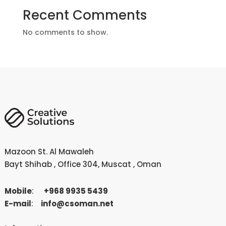
Recent Comments
No comments to show.
Mazoon St. Al Mawaleh
Bayt
Shihab , Office 304, Muscat , Oman
Mobile
:
+
968 9935 5439
E-mail
:
info@csoman.net