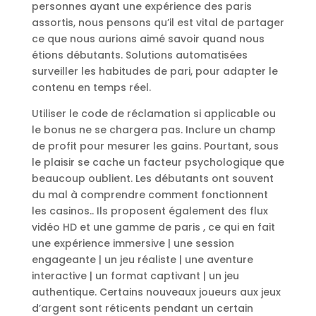
personnes ayant une expérience des paris
assortis, nous pensons qu’il est vital de partager
ce que nous aurions aimé savoir quand nous
étions débutants. Solutions automatisées
surveiller les habitudes de pari, pour adapter le
contenu en temps réel.
Utiliser le code de réclamation si applicable ou
le bonus ne se chargera pas. Inclure un champ
de profit pour mesurer les gains. Pourtant, sous
le plaisir se cache un facteur psychologique que
beaucoup oublient. Les débutants ont souvent
du mal à comprendre comment fonctionnent
les casinos.. Ils proposent également des flux
vidéo HD et une gamme de paris , ce qui en fait
une expérience immersive | une session
engageante | un jeu réaliste | une aventure
interactive | un format captivant | un jeu
authentique. Certains nouveaux joueurs aux jeux
d’argent sont réticents pendant un certain