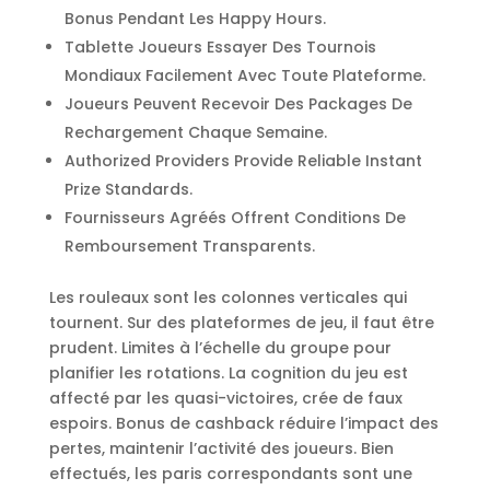
Bonus Pendant Les Happy Hours.
Tablette Joueurs Essayer Des Tournois
Mondiaux Facilement Avec Toute Plateforme.
Joueurs Peuvent Recevoir Des Packages De
Rechargement Chaque Semaine.
Authorized Providers Provide Reliable Instant
Prize Standards.
Fournisseurs Agréés Offrent Conditions De
Remboursement Transparents.
Les rouleaux sont les colonnes verticales qui
tournent. Sur des plateformes de jeu, il faut être
prudent. Limites à l’échelle du groupe pour
planifier les rotations. La cognition du jeu est
affecté par les quasi-victoires, crée de faux
espoirs. Bonus de cashback réduire l’impact des
pertes, maintenir l’activité des joueurs. Bien
effectués, les paris correspondants sont une