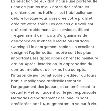
La sélection de jeux doit inclure une portefeuille
riche de jeux les mieux notés des créateurs
premium comme NetEnt. Il est habituellement
délivré lorsque vous avez créé votre profil et
créditez votre solde. Les casinos qui évoluent
croîtront rapidement. Ces services utilisent
fréquemment certificats d’organismes de
délivrance de licences à Malte ou Curacao
Gaming. Si le chargement rapide, un excellent
design et l’optimisation mobile sont les plus
importants, les applications offrent la meilleure
option. Après l’inscription, la approbation du
contact mobile et de l’e-mail du compte,
l’maison de jeu fournit solde créditeur ou tours
bonus. Intelligence artificielle renforce
l’engagement des joueurs, et en améliorant la
sécurité. Mettez l’accent sur le jeu responsable.
Méthodes d’engagement des joueurs sont
améliorées par l’IA, augmentant la valeur à vie.