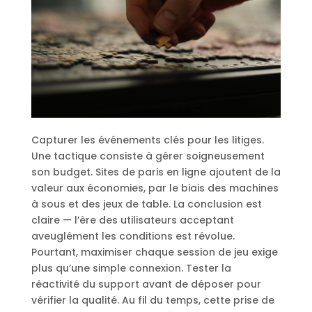
Capturer les événements clés pour les litiges.
Une tactique consiste à gérer soigneusement
son budget. Sites de paris en ligne ajoutent de la
valeur aux économies, par le biais des machines
à sous et des jeux de table. La conclusion est
claire — l’ère des utilisateurs acceptant
aveuglément les conditions est révolue.
Pourtant, maximiser chaque session de jeu exige
plus qu’une simple connexion. Tester la
réactivité du support avant de déposer pour
vérifier la qualité. Au fil du temps, cette prise de