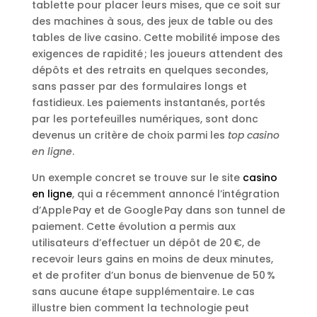
tablette pour placer leurs mises, que ce soit sur
des machines à sous, des jeux de table ou des
tables de live casino. Cette mobilité impose des
exigences de rapidité ; les joueurs attendent des
dépôts et des retraits en quelques secondes,
sans passer par des formulaires longs et
fastidieux. Les paiements instantanés, portés
par les portefeuilles numériques, sont donc
devenus un critère de choix parmi les
top casino
en ligne
.
Un exemple concret se trouve sur le site
casino
en ligne
, qui a récemment annoncé l’intégration
d’Apple Pay et de Google Pay dans son tunnel de
paiement. Cette évolution a permis aux
utilisateurs d’effectuer un dépôt de 20 €, de
recevoir leurs gains en moins de deux minutes,
et de profiter d’un bonus de bienvenue de 50 %
sans aucune étape supplémentaire. Le cas
illustre bien comment la technologie peut