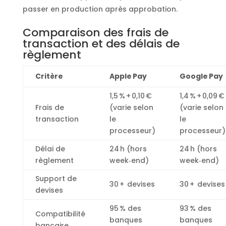
passer en production après approbation.
Comparaison des frais de
transaction et des délais de
règlement
Critère
Apple Pay
Google Pay
1,5 % + 0,10 €
1,4 % + 0,09 €
Frais de
(varie selon
(varie selon
transaction
le
le
processeur)
processeur)
Délai de
24 h (hors
24 h (hors
règlement
week‑end)
week‑end)
Support de
30 + devises
30 + devises
devises
95 % des
93 % des
Compatibilité
banques
banques
bancaire