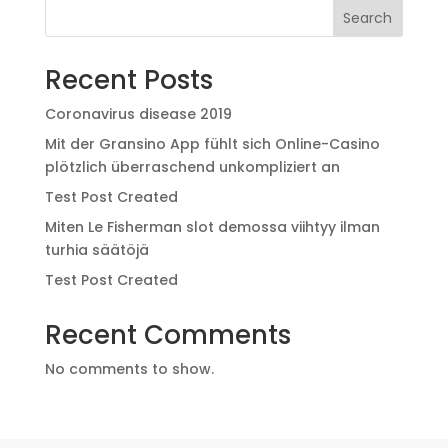
Search
Recent Posts
Coronavirus disease 2019
Mit der Gransino App fühlt sich Online-Casino
plötzlich überraschend unkompliziert an
Test Post Created
Miten Le Fisherman slot demossa viihtyy ilman
turhia säätöjä
Test Post Created
Recent Comments
No comments to show.