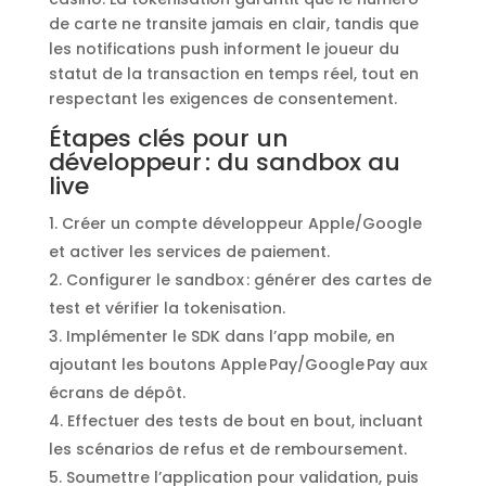
de carte ne transite jamais en clair, tandis que
les notifications push informent le joueur du
statut de la transaction en temps réel, tout en
respectant les exigences de consentement.
Étapes clés pour un
développeur : du sandbox au
live
Créer un compte développeur Apple/Google
et activer les services de paiement.
Configurer le sandbox : générer des cartes de
test et vérifier la tokenisation.
Implémenter le SDK dans l’app mobile, en
ajoutant les boutons Apple Pay/Google Pay aux
écrans de dépôt.
Effectuer des tests de bout en bout, incluant
les scénarios de refus et de remboursement.
Soumettre l’application pour validation, puis