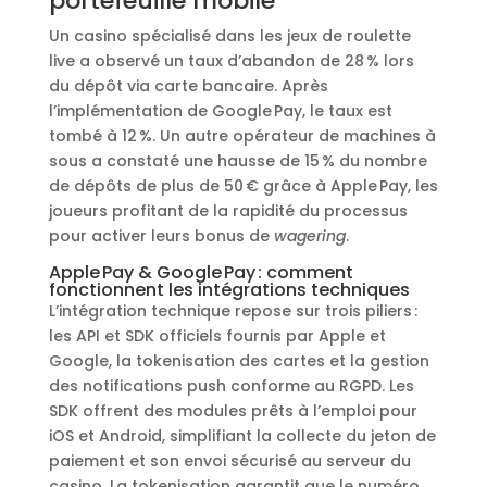
portefeuille mobile
Un casino spécialisé dans les jeux de roulette
live a observé un taux d’abandon de 28 % lors
du dépôt via carte bancaire. Après
l’implémentation de Google Pay, le taux est
tombé à 12 %. Un autre opérateur de machines à
sous a constaté une hausse de 15 % du nombre
de dépôts de plus de 50 € grâce à Apple Pay, les
joueurs profitant de la rapidité du processus
pour activer leurs bonus de
wagering
.
Apple Pay & Google Pay : comment
fonctionnent les intégrations techniques
L’intégration technique repose sur trois piliers :
les API et SDK officiels fournis par Apple et
Google, la tokenisation des cartes et la gestion
des notifications push conforme au RGPD. Les
SDK offrent des modules prêts à l’emploi pour
iOS et Android, simplifiant la collecte du jeton de
paiement et son envoi sécurisé au serveur du
casino. La tokenisation garantit que le numéro