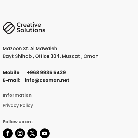
Mazoon St. Al Mawaleh
Bayt
Shihab , Office 304, Muscat , Oman
Mobile
:
+
968 9935 5439
E-mail
:
info@csoman.net
Information
Privacy Policy
Follow us on :