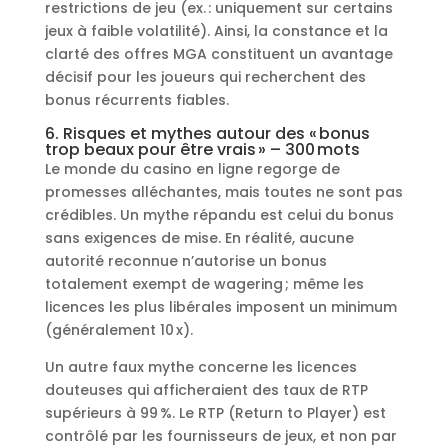
restrictions de jeu (ex. : uniquement sur certains
jeux à faible volatilité). Ainsi, la constance et la
clarté des offres MGA constituent un avantage
décisif pour les joueurs qui recherchent des
bonus récurrents fiables.
6. Risques et mythes autour des « bonus
trop beaux pour être vrais » – 300 mots
Le monde du casino en ligne regorge de
promesses alléchantes, mais toutes ne sont pas
crédibles. Un mythe répandu est celui du bonus
sans exigences de mise. En réalité, aucune
autorité reconnue n’autorise un bonus
totalement exempt de wagering ; même les
licences les plus libérales imposent un minimum
(généralement 10 x).
Un autre faux mythe concerne les licences
douteuses qui afficheraient des taux de RTP
supérieurs à 99 %. Le RTP (Return to Player) est
contrôlé par les fournisseurs de jeux, et non par