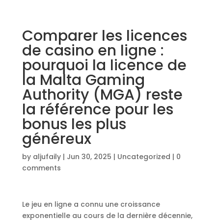
Comparer les licences
de casino en ligne :
pourquoi la licence de
la Malta Gaming
Authority (MGA) reste
la référence pour les
bonus les plus
généreux
by
aljufaily
|
Jun 30, 2025
|
Uncategorized
|
0
comments
Le jeu en ligne a connu une croissance
exponentielle au cours de la dernière décennie,