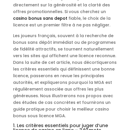
directement sur la générosité et la clarté des
offres promotionnelles. Si vous cherchez un
casino bonus sans depot
fiable, le choix de la
licence est un premier filtre à ne pas négliger.
Les joueurs français, souvent à la recherche de
bonus sans dépôt immédiat ou de programmes
de fidélité attractifs, se tournent naturellement
vers les sites qui affichent une licence reconnue.
Dans la suite de cet article, nous décortiquerons
les critères essentiels qui définissent une bonne
licence, passerons en revue les principales
autorités, et expliquerons pourquoi la MGA est
régulièrement associée aux offres les plus
généreuses. Nous illustrerons nos propos avec
des études de cas concrètes et fournirons un
guide pratique pour choisir le meilleur casino
bonus sous licence MGA.
1. Les critères essentiels pour juger d’une