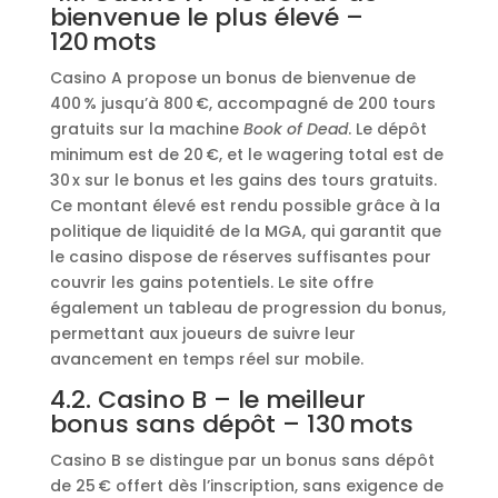
bienvenue le plus élevé –
120 mots
Casino A propose un bonus de bienvenue de
400 % jusqu’à 800 €, accompagné de 200 tours
gratuits sur la machine
Book of Dead
. Le dépôt
minimum est de 20 €, et le wagering total est de
30 x sur le bonus et les gains des tours gratuits.
Ce montant élevé est rendu possible grâce à la
politique de liquidité de la MGA, qui garantit que
le casino dispose de réserves suffisantes pour
couvrir les gains potentiels. Le site offre
également un tableau de progression du bonus,
permettant aux joueurs de suivre leur
avancement en temps réel sur mobile.
4.2. Casino B – le meilleur
bonus sans dépôt – 130 mots
Casino B se distingue par un bonus sans dépôt
de 25 € offert dès l’inscription, sans exigence de