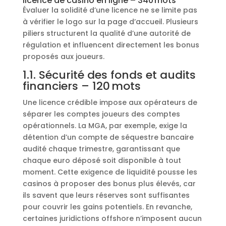
licence de casino en ligne – 340 mots
Évaluer la solidité d’une licence ne se limite pas
à vérifier le logo sur la page d’accueil. Plusieurs
piliers structurent la qualité d’une autorité de
régulation et influencent directement les bonus
proposés aux joueurs.
1.1. Sécurité des fonds et audits
financiers – 120 mots
Une licence crédible impose aux opérateurs de
séparer les comptes joueurs des comptes
opérationnels. La MGA, par exemple, exige la
détention d’un compte de séquestre bancaire
audité chaque trimestre, garantissant que
chaque euro déposé soit disponible à tout
moment. Cette exigence de liquidité pousse les
casinos à proposer des bonus plus élevés, car
ils savent que leurs réserves sont suffisantes
pour couvrir les gains potentiels. En revanche,
certaines juridictions offshore n’imposent aucun