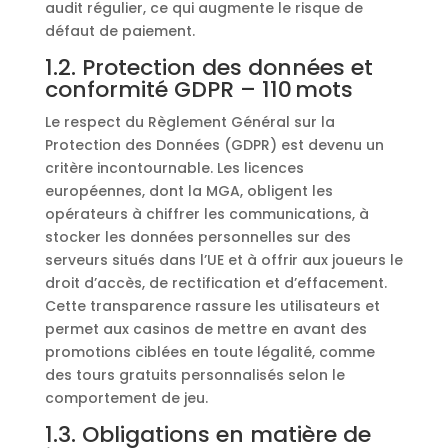
audit régulier, ce qui augmente le risque de
défaut de paiement.
1.2. Protection des données et
conformité GDPR – 110 mots
Le respect du Règlement Général sur la
Protection des Données (GDPR) est devenu un
critère incontournable. Les licences
européennes, dont la MGA, obligent les
opérateurs à chiffrer les communications, à
stocker les données personnelles sur des
serveurs situés dans l’UE et à offrir aux joueurs le
droit d’accès, de rectification et d’effacement.
Cette transparence rassure les utilisateurs et
permet aux casinos de mettre en avant des
promotions ciblées en toute légalité, comme
des tours gratuits personnalisés selon le
comportement de jeu.
1.3. Obligations en matière de