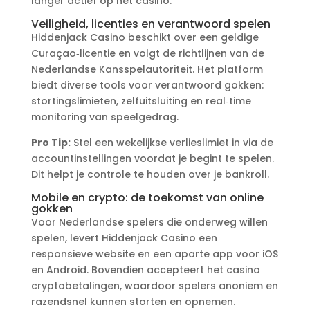
langer actief op het casino.
Veiligheid, licenties en verantwoord spelen
Hiddenjack Casino beschikt over een geldige
Curaçao‑licentie en volgt de richtlijnen van de
Nederlandse Kansspelautoriteit. Het platform
biedt diverse tools voor verantwoord gokken:
stortingslimieten, zelfuitsluiting en real‑time
monitoring van speelgedrag.
Pro Tip:
Stel een wekelijkse verlieslimiet in via de
accountinstellingen voordat je begint te spelen.
Dit helpt je controle te houden over je bankroll.
Mobile en crypto: de toekomst van online
gokken
Voor Nederlandse spelers die onderweg willen
spelen, levert Hiddenjack Casino een
responsieve website en een aparte app voor iOS
en Android. Bovendien accepteert het casino
cryptobetalingen, waardoor spelers anoniem en
razendsnel kunnen storten en opnemen.