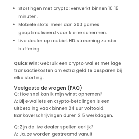
Stortingen met crypto: verwerkt binnen 10‑15
minuten.
Mobiele slots: meer dan 300 games
geoptimaliseerd voor kleine schermen.
Live dealer op mobiel: HD‑streaming zonder
buffering.
Quick Win:
Gebruik een crypto‑wallet met lage
transactiekosten om extra geld te besparen bij
elke storting.
Veelgestelde vragen (FAQ)
Q: Hoe snel kan ik mijn winst opnemen?
A: Bij e‑wallets en crypto‑betalingen is een
uitbetaling vaak binnen 24 uur voltooid.
Bankoverschrijvingen duren 2‑5 werkdagen.
Q: Zijn de live dealer spellen eerlijk?
A: Ja, ze worden gestreamd vanuit