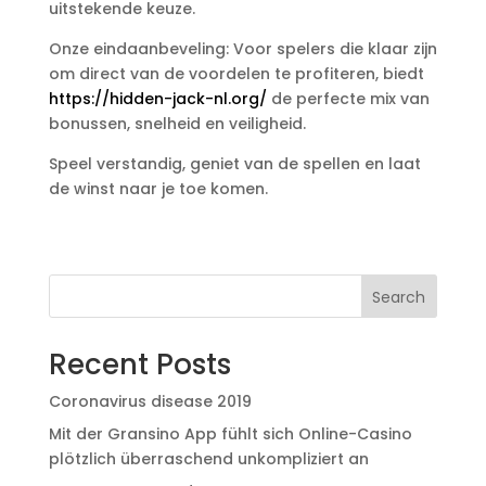
uitstekende keuze.
Onze eindaanbeveling: Voor spelers die klaar zijn
om direct van de voordelen te profiteren, biedt
https://hidden-jack-nl.org/
de perfecte mix van
bonussen, snelheid en veiligheid.
Speel verstandig, geniet van de spellen en laat
de winst naar je toe komen.
Search
Recent Posts
Coronavirus disease 2019
Mit der Gransino App fühlt sich Online-Casino
plötzlich überraschend unkompliziert an