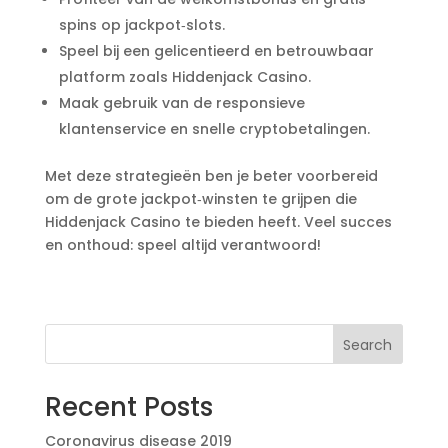
spins op jackpot‑slots.
Speel bij een gelicentieerd en betrouwbaar
platform zoals Hiddenjack Casino.
Maak gebruik van de responsieve
klantenservice en snelle cryptobetalingen.
Met deze strategieën ben je beter voorbereid
om de grote jackpot‑winsten te grijpen die
Hiddenjack Casino te bieden heeft. Veel succes
en onthoud: speel altijd verantwoord!
Search
Recent Posts
Coronavirus disease 2019