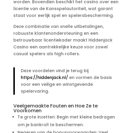
worden. Bovendien beschikt het casino over een
licentie van de Kansspelautoriteit, wat garant
staat voor eerlijk spel en spelersbescherming.
Deze combinatie van snelle uitbetalingen,
robuuste klantenondersteuning en een
betrouwbaar licentiekader maakt Hiddenjack
Casino een aantrekkelijke keuze voor zowel
casual spelers als high‑rollers.
Deze voordelen vind je terug bij
https://hiddenjack.nl/
en vormen de basis
voor een veilige en winstgevende
spelervaring.
Veelgemaakte Fouten en Hoe Ze te
Voorkomen
Te grote inzetten: Begin met kleine bedragen
om je bankroll te beschermen.
Negeren van de bonusvoorwaarden: Veel