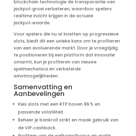
blockchain‑technologie de transparantie van
jackpot‑groei verbeteren, waardoor spelers
realtime inzicht krijgen in de actuele
jackpot‑waarde.
Voor spelers die nu al inzetten op progressieve
slots, biedt dit een unieke kans om te profiteren
van een evoluerende markt. Door je vroegtijdig
te positioneren bij een platform dat innovatie
omarmt, kun je profiteren van nieuwe
spelmechanica en verbeterde
winstmogelijkheden.
Samenvatting en
Aanbevelingen
Kies slots met een RTP boven 96 % en
passende volatiliteit.
Beheer je bankroll strikt en maak gebruik van
de VIP‑cashback.
Profiteer van de welkomstbonus en gratis