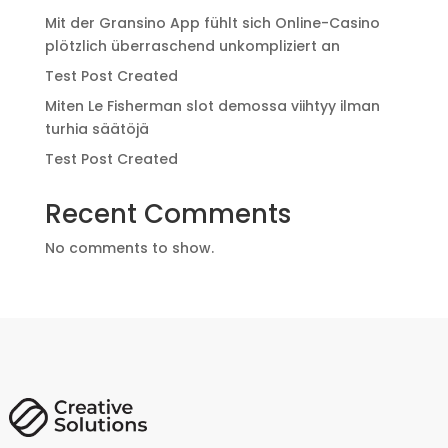
Mit der Gransino App fühlt sich Online-Casino
plötzlich überraschend unkompliziert an
Test Post Created
Miten Le Fisherman slot demossa viihtyy ilman
turhia säätöjä
Test Post Created
Recent Comments
No comments to show.