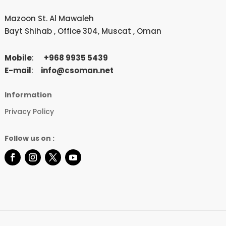
Mazoon St. Al Mawaleh
Bayt
Shihab , Office 304, Muscat , Oman
Mobile
:
+
968 9935 5439
E-mail
:
info@csoman.net
Information
Privacy Policy
Follow us on :