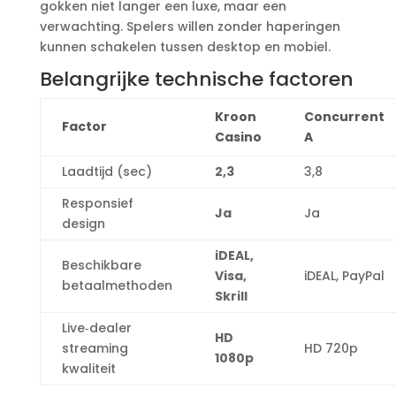
gokken niet langer een luxe, maar een
verwachting. Spelers willen zonder haperingen
kunnen schakelen tussen desktop en mobiel.
Belangrijke technische factoren
Kroon
Concurrent
Factor
Casino
A
Laadtijd (sec)
2,3
3,8
Responsief
Ja
Ja
design
iDEAL,
Beschikbare
Visa,
iDEAL, PayPal
betaalmethoden
Skrill
Live‑dealer
HD
streaming
HD 720p
1080p
kwaliteit