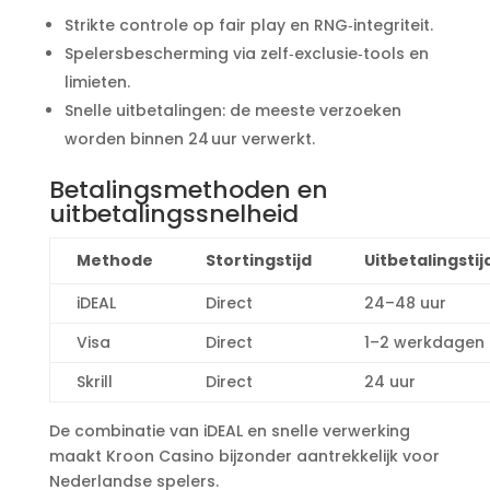
Strikte controle op fair play en RNG‑integriteit.
Spelersbescherming via zelf‑exclusie‑tools en
limieten.
Snelle uitbetalingen: de meeste verzoeken
worden binnen 24 uur verwerkt.
Betalingsmethoden en
uitbetalingssnelheid
Methode
Stortingstijd
Uitbetalingstij
iDEAL
Direct
24–48 uur
Visa
Direct
1–2 werkdagen
Skrill
Direct
24 uur
De combinatie van iDEAL en snelle verwerking
maakt Kroon Casino bijzonder aantrekkelijk voor
Nederlandse spelers.