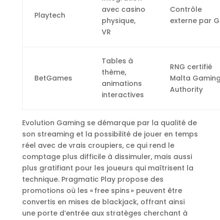
avec casino
Contrôle
Playtech
physique,
externe par G
VR
Tables à
RNG certifié
thème,
BetGames
Malta Gamin
animations
Authority
interactives
Evolution Gaming se démarque par la qualité de
son streaming et la possibilité de jouer en temps
réel avec de vrais croupiers, ce qui rend le
comptage plus difficile à dissimuler, mais aussi
plus gratifiant pour les joueurs qui maîtrisent la
technique. Pragmatic Play propose des
promotions où les « free spins » peuvent être
convertis en mises de blackjack, offrant ainsi
une porte d’entrée aux stratèges cherchant à