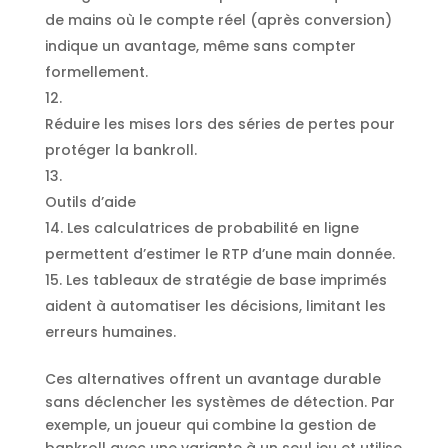
de mains où le compte réel (après conversion)
indique un avantage, même sans compter
formellement.
Réduire les mises lors des séries de pertes pour
protéger la bankroll.
Outils d’aide
Les calculatrices de probabilité en ligne
permettent d’estimer le RTP d’une main donnée.
Les tableaux de stratégie de base imprimés
aident à automatiser les décisions, limitant les
erreurs humaines.
Ces alternatives offrent un avantage durable
sans déclencher les systèmes de détection. Par
exemple, un joueur qui combine la gestion de