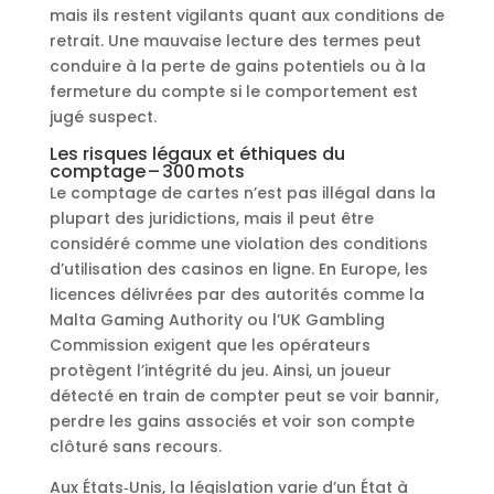
mais ils restent vigilants quant aux conditions de
retrait. Une mauvaise lecture des termes peut
conduire à la perte de gains potentiels ou à la
fermeture du compte si le comportement est
jugé suspect.
Les risques légaux et éthiques du
comptage – 300 mots
Le comptage de cartes n’est pas illégal dans la
plupart des juridictions, mais il peut être
considéré comme une violation des conditions
d’utilisation des casinos en ligne. En Europe, les
licences délivrées par des autorités comme la
Malta Gaming Authority ou l’UK Gambling
Commission exigent que les opérateurs
protègent l’intégrité du jeu. Ainsi, un joueur
détecté en train de compter peut se voir bannir,
perdre les gains associés et voir son compte
clôturé sans recours.
Aux États‑Unis, la législation varie d’un État à