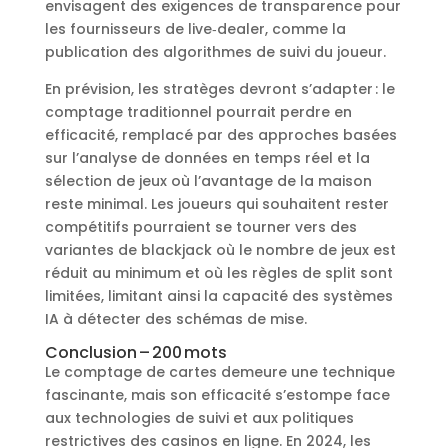
envisagent des exigences de transparence pour
les fournisseurs de live‑dealer, comme la
publication des algorithmes de suivi du joueur.
En prévision, les stratèges devront s’adapter : le
comptage traditionnel pourrait perdre en
efficacité, remplacé par des approches basées
sur l’analyse de données en temps réel et la
sélection de jeux où l’avantage de la maison
reste minimal. Les joueurs qui souhaitent rester
compétitifs pourraient se tourner vers des
variantes de blackjack où le nombre de jeux est
réduit au minimum et où les règles de split sont
limitées, limitant ainsi la capacité des systèmes
IA à détecter des schémas de mise.
Conclusion – 200 mots
Le comptage de cartes demeure une technique
fascinante, mais son efficacité s’estompe face
aux technologies de suivi et aux politiques
restrictives des casinos en ligne. En 2024, les