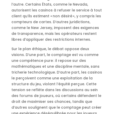
l’autre. Certains États, comme le Nevada,
autorisent les casinos à refuser le service à tout
client qu’ils estiment « non désiré », y compris les
compteurs de cartes. D’autres juridictions,
comme le New Jersey, imposent des exigences
de transparence, mais les opérateurs restent
libres d’appliquer des restrictions internes.
Sur le plan éthique, le débat oppose deux
visions. D’une part, le comptage est vu comme
une compétence pure : il repose sur des
mathématiques et une discipline mentale, sans
tricherie technologique. D’autre part, les casinos
le perçoivent comme une exploitation de la
structure du jeu, violant l’équité perçue. Cette
tension se reflète dans les discussions au sein
des forums de joueurs, où certains défendent le
droit de maximiser ses chances, tandis que
d’autres soulignent que le comptage peut créer
une expérience déséquilibrée pour les joueurs