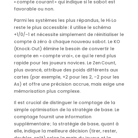
« compte courant » qui indique si le sabot est
favorable ou non.
Parmi les systèmes les plus répandus, le Hi‑Lo
reste le plus accessible : il utilise le schéma
+1/0/–1 et nécessite simplement de réinitialiser le
compte à zéro à chaque nouveau sabot. Le KO
(Knock‑Out) élimine le besoin de convertir le
compte en « compte vrai », ce qui le rend plus
rapide pour les joueurs novices. Le Zen Count,
plus avancé, attribue des poids différents aux
cartes (par exemple, +2 pour les 2, –2 pour les
As) et offre une précision accrue, mais exige une
mémorisation plus complexe.
Il est crucial de distinguer le comptage de la
simple optimisation de la stratégie de base. Le
comptage fournit une information
supplémentaire ; la stratégie de base, quant à
elle, indique la meilleure décision (tirer, rester,