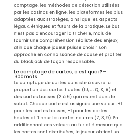
comptage, les méthodes de détection utilisées
par les casinos en ligne, les plateformes les plus
adaptées aux stratèges, ainsi que les aspects
légaux, éthiques et futurs de la pratique. Le but
n’est pas d’encourager la tricherie, mais de
fournir une compréhension réaliste des enjeux,
afin que chaque joueur puisse choisir son
approche en connaissance de cause et profiter
du blackjack de façon responsable.
Le comptage de cartes, c’est quoi ? –
300 mots
Le comptage de cartes consiste à suivre la
proportion des cartes hautes (10, J, Q, K, A) et
des cartes basses (2 à 6) qui restent dans le
sabot. Chaque carte est assignée une valeur : +1
pour les cartes basses, –1 pour les cartes
hautes et 0 pour les cartes neutres (7, 8, 9). En
additionnant ces valeurs au fur et à mesure que
les cartes sont distribuées, le joueur obtient un