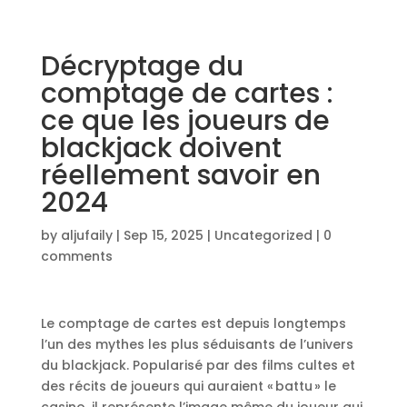
Décryptage du
comptage de cartes :
ce que les joueurs de
blackjack doivent
réellement savoir en
2024
by
aljufaily
|
Sep 15, 2025
|
Uncategorized
|
0
comments
Le comptage de cartes est depuis longtemps
l’un des mythes les plus séduisants de l’univers
du blackjack. Popularisé par des films cultes et
des récits de joueurs qui auraient « battu » le