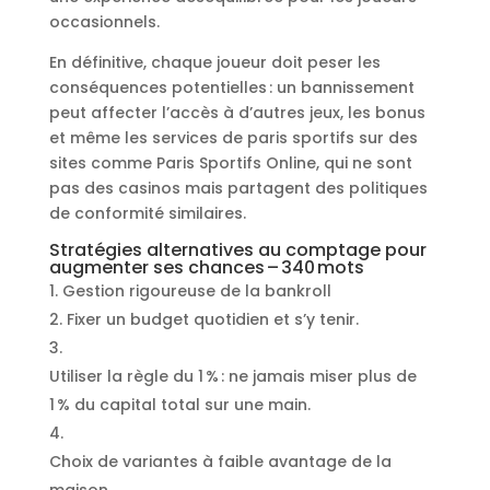
occasionnels.
En définitive, chaque joueur doit peser les
conséquences potentielles : un bannissement
peut affecter l’accès à d’autres jeux, les bonus
et même les services de paris sportifs sur des
sites comme Paris Sportifs Online, qui ne sont
pas des casinos mais partagent des politiques
de conformité similaires.
Stratégies alternatives au comptage pour
augmenter ses chances – 340 mots
Gestion rigoureuse de la bankroll
Fixer un budget quotidien et s’y tenir.
Utiliser la règle du 1 % : ne jamais miser plus de
1 % du capital total sur une main.
Choix de variantes à faible avantage de la