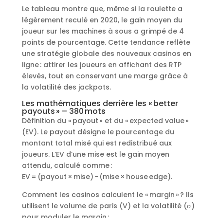
Le tableau montre que, même si la roulette a
légèrement reculé en 2020, le gain moyen du
joueur sur les machines à sous a grimpé de 4
points de pourcentage. Cette tendance reflète
une stratégie globale des nouveaux casinos en
ligne : attirer les joueurs en affichant des RTP
élevés, tout en conservant une marge grâce à
la volatilité des jackpots.
Les mathématiques derrière les « better
payouts » – 380 mots
Définition du « payout » et du « expected value »
(EV). Le payout désigne le pourcentage du
montant total misé qui est redistribué aux
joueurs. L’EV d’une mise est le gain moyen
attendu, calculé comme :
EV = (payout × mise) − (mise × house edge).
Comment les casinos calculent le « margin » ? Ils
utilisent le volume de paris (V) et la volatilité (σ)
pour moduler le margin :