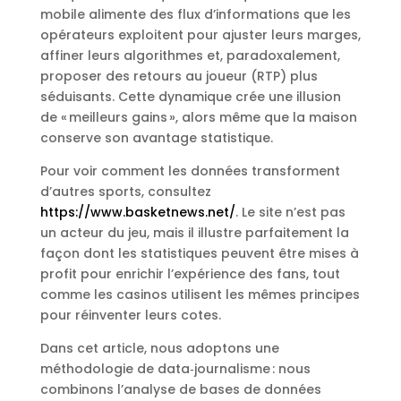
mobile alimente des flux d’informations que les
opérateurs exploitent pour ajuster leurs marges,
affiner leurs algorithmes et, paradoxalement,
proposer des retours au joueur (RTP) plus
séduisants. Cette dynamique crée une illusion
de « meilleurs gains », alors même que la maison
conserve son avantage statistique.
Pour voir comment les données transforment
d’autres sports, consultez
https://www.basketnews.net/
. Le site n’est pas
un acteur du jeu, mais il illustre parfaitement la
façon dont les statistiques peuvent être mises à
profit pour enrichir l’expérience des fans, tout
comme les casinos utilisent les mêmes principes
pour réinventer leurs cotes.
Dans cet article, nous adoptons une
méthodologie de data‑journalisme : nous
combinons l’analyse de bases de données