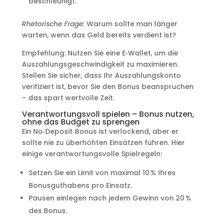
beschleunigt.
Rhetorische Frage:
Warum sollte man länger
warten, wenn das Geld bereits verdient ist?
Empfehlung: Nutzen Sie eine E‑Wallet, um die
Auszahlungsgeschwindigkeit zu maximieren.
Stellen Sie sicher, dass Ihr Auszahlungs­konto
verifiziert ist, bevor Sie den Bonus beanspruchen
– das spart wertvolle Zeit.
Verantwortungsvoll spielen – Bonus nutzen,
ohne das Budget zu sprengen
Ein No‑Deposit‑Bonus ist verlockend, aber er
sollte nie zu überhöhten Einsätzen führen. Hier
einige verantwortungsvolle Spielregeln:
Setzen Sie ein Limit von maximal 10 % Ihres
Bonusguthabens pro Einsatz.
Pausen einlegen nach jedem Gewinn von 20 %
des Bonus.