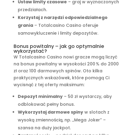
Ustaw limity czasowe
– graj w wyznaczonych
przedziałach.
Korzystaj z narzędzi odpowiedzialnego
grania
– Totalcasino Casino oferuje
samowykluczenie i limity depozytów.
Bonus powitalny – jak go optymalnie
wykorzystać?
W Totalcasino Casino nowi gracze mogą liczyć
na bonus powitalny w wysokości 200 % do 2000
zł oraz 100 darmowych spinów. Oto kilka
praktycznych wskazówek, które pomogą Ci
wycisnąć z tej oferty maksimum:
Depozyt minimalny
– 50 zł wystarczy, aby
odblokować pełny bonus.
Wykorzystaj darmowe spiny
w slotach z
wysoką zmiennością, np. „Mega Joker” –
szansa na duży jackpot.