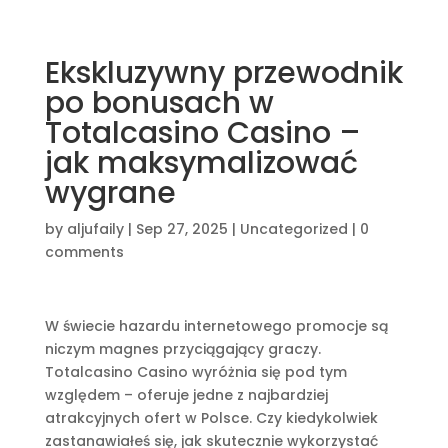
Ekskluzywny przewodnik
po bonusach w
Totalcasino Casino –
jak maksymalizować
wygrane
by
aljufaily
|
Sep 27, 2025
|
Uncategorized
|
0
comments
W świecie hazardu internetowego promocje są
niczym magnes przyciągający graczy.
Totalcasino Casino wyróżnia się pod tym
względem – oferuje jedne z najbardziej
atrakcyjnych ofert w Polsce. Czy kiedykolwiek
zastanawiałeś się, jak skutecznie wykorzystać