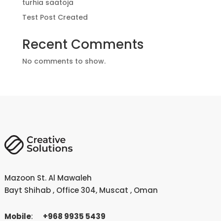
turhia säätöjä
Test Post Created
Recent Comments
No comments to show.
Mazoon St. Al Mawaleh
Bayt
Shihab , Office 304, Muscat , Oman
Mobile
:
+
968 9935 5439