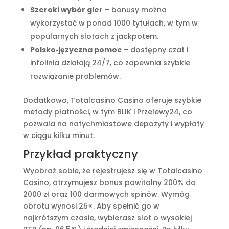
Szeroki wybór gier
– bonusy można
wykorzystać w ponad 1000 tytułach, w tym w
popularnych slotach z jackpotem.
Polsko‑języczna pomoc
– dostępny czat i
infolinia działają 24/7, co zapewnia szybkie
rozwiązanie problemów.
Dodatkowo, Totalcasino Casino oferuje szybkie
metody płatności, w tym BLIK i Przelewy24, co
pozwala na natychmiastowe depozyty i wypłaty
w ciągu kilku minut.
Przykład praktyczny
Wyobraź sobie, że rejestrujesz się w Totalcasino
Casino, otrzymujesz bonus powitalny 200% do
2000 zł oraz 100 darmowych spinów. Wymóg
obrotu wynosi 25×. Aby spełnić go w
najkrótszym czasie, wybierasz slot o wysokiej