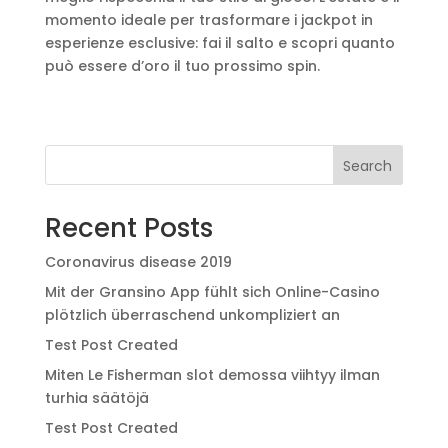
momento ideale per trasformare i jackpot in
esperienze esclusive: fai il salto e scopri quanto
può essere d’oro il tuo prossimo spin.
Search
Recent Posts
Coronavirus disease 2019
Mit der Gransino App fühlt sich Online-Casino
plötzlich überraschend unkompliziert an
Test Post Created
Miten Le Fisherman slot demossa viihtyy ilman
turhia säätöjä
Test Post Created