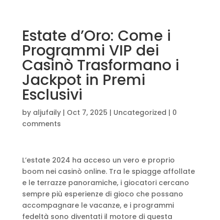
Estate d’Oro: Come i
Programmi VIP dei
Casinò Trasformano i
Jackpot in Premi
Esclusivi
by
aljufaily
|
Oct 7, 2025
|
Uncategorized
|
0
comments
L’estate 2024 ha acceso un vero e proprio
boom nei casinò online. Tra le spiagge affollate
e le terrazze panoramiche, i giocatori cercano
sempre più esperienze di gioco che possano
accompagnare le vacanze, e i programmi
fedeltà sono diventati il motore di questa