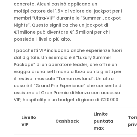
concreto. Alcuni casinò applicano un
moltiplicatore del 1,5× al valore del jackpot per i
membri “Ultra‑VIP” durante le “Summer Jackpot
Nights”. Questo significa che un jackpot di
€1 milione può diventare €1,5 milioni per chi
possiede il livello più alto.
I pacchetti VIP includono anche esperienze fuori
dal digitale. Un esempio è il “Luxury Summer
Package” di un operatore leader, che offre un
viaggio di una settimana a Ibiza con biglietti per
il festival musicale “Tomorrowland”. Un altro
caso è il “Grand Prix Experience” che consente di
assistere al Gran Premio di Monza con accesso
VIP, hospitality e un budget di gioco di €20 000.
Limite
Livello
Tor
Cashback
puntata
VIP
priv
max