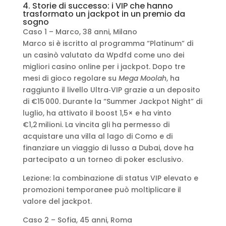
4. Storie di successo: i VIP che hanno
trasformato un jackpot in un premio da
sogno
Caso 1 – Marco, 38 anni, Milano
Marco si è iscritto al programma “Platinum” di
un casinò valutato da Wpdfd come uno dei
migliori casino online per i jackpot. Dopo tre
mesi di gioco regolare su
Mega Moolah
, ha
raggiunto il livello Ultra‑VIP grazie a un deposito
di €15 000. Durante la “Summer Jackpot Night” di
luglio, ha attivato il boost 1,5× e ha vinto
€1,2 milioni. La vincita gli ha permesso di
acquistare una villa al lago di Como e di
finanziare un viaggio di lusso a Dubai, dove ha
partecipato a un torneo di poker esclusivo.
Lezione: la combinazione di status VIP elevato e
promozioni temporanee può moltiplicare il
valore del jackpot.
Caso 2 – Sofia, 45 anni, Roma