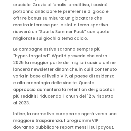
cruciale. Grazie all’analisi predittiva, i casinò
potranno anticipare le preferenze di gioco e
offrire bonus su misura: un giocatore che
mostra interesse per le slot a tema sportivo
riceverà un “Sports Summer Pack” con quote
migliorate sui giochi a tema calcio.
Le campagne estive saranno sempre più
“hyper‑targeted”. Wpdfd prevede che entro il
2025 la maggior parte dei migliori casino online
lancerà newsletter dinamiche, in cui il contenuto
varia in base al livello VIP, al paese di residenza
e alla cronologia delle vincite. Questo
approccio aumenterà la retention dei giocatori
più redditizi, riducendo il churn del 12 % rispetto
al 2023.
Infine, la normativa europea spingerà verso una
maggiore trasparenza. I programmi VIP
dovranno pubblicare report mensili sui payout,