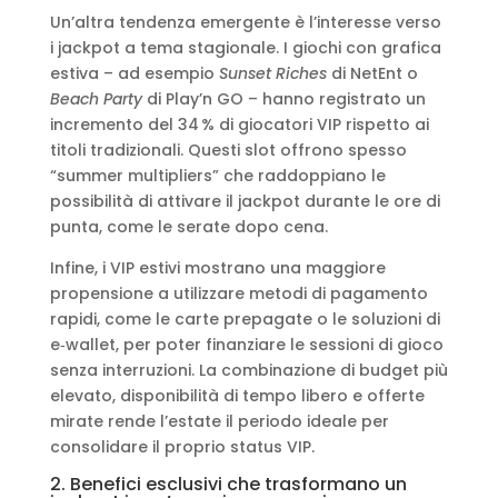
Un’altra tendenza emergente è l’interesse verso
i jackpot a tema stagionale. I giochi con grafica
estiva – ad esempio
Sunset Riches
di NetEnt o
Beach Party
di Play’n GO – hanno registrato un
incremento del 34 % di giocatori VIP rispetto ai
titoli tradizionali. Questi slot offrono spesso
“summer multipliers” che raddoppiano le
possibilità di attivare il jackpot durante le ore di
punta, come le serate dopo cena.
Infine, i VIP estivi mostrano una maggiore
propensione a utilizzare metodi di pagamento
rapidi, come le carte prepagate o le soluzioni di
e‑wallet, per poter finanziare le sessioni di gioco
senza interruzioni. La combinazione di budget più
elevato, disponibilità di tempo libero e offerte
mirate rende l’estate il periodo ideale per
consolidare il proprio status VIP.
2. Benefici esclusivi che trasformano un