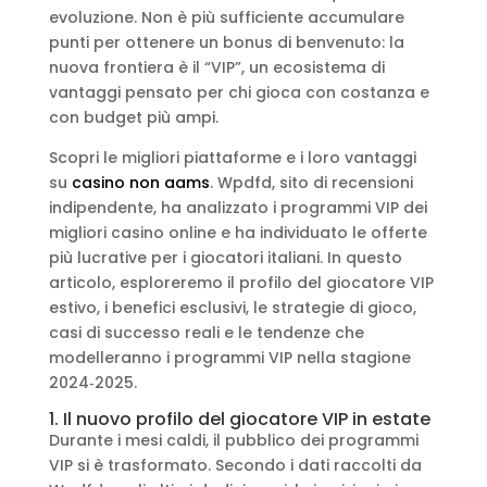
evoluzione. Non è più sufficiente accumulare
punti per ottenere un bonus di benvenuto: la
nuova frontiera è il “VIP”, un ecosistema di
vantaggi pensato per chi gioca con costanza e
con budget più ampi.
Scopri le migliori piattaforme e i loro vantaggi
su
casino non aams
. Wpdfd, sito di recensioni
indipendente, ha analizzato i programmi VIP dei
migliori casino online e ha individuato le offerte
più lucrative per i giocatori italiani. In questo
articolo, esploreremo il profilo del giocatore VIP
estivo, i benefici esclusivi, le strategie di gioco,
casi di successo reali e le tendenze che
modelleranno i programmi VIP nella stagione
2024‑2025.
1. Il nuovo profilo del giocatore VIP in estate
Durante i mesi caldi, il pubblico dei programmi
VIP si è trasformato. Secondo i dati raccolti da