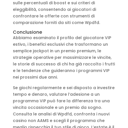
sulle percentuali di boost e sui criteri di
eleggibilità, consentendo ai giocatori di
confrontare le offerte con strumenti di
comparazione forniti da siti come Wpdfd.
Conclusione
Abbiamo esaminato il profilo del giocatore VIP
estivo, i benefici esclusivi che trasformano un
semplice jackpot in un premio premium, le
strategie operative per massimizzare le vincite,
le storie di successo di chi ha già raccolto i frutti
e le tendenze che guideranno i programmi VIP
nei prossimi due anni.
Se giochi regolarmente e sei disposto a investire
tempo e denaro, valutare l’adesione a un
programma VIP può fare la differenza tra una
vincita occasionale e un premio da sogno.
Consulta le analisi di Wpdfd, confronta i nuovi
casino non AAMS e scegli il programma che
meglio rispecchia il tuo stile di gioco. L’estate è il