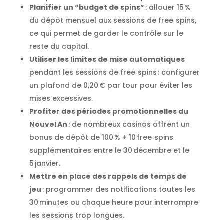
Planifier un “budget de spins”
: allouer 15 %
du dépôt mensuel aux sessions de free‑spins,
ce qui permet de garder le contrôle sur le
reste du capital.
Utiliser les limites de mise automatiques
pendant les sessions de free‑spins : configurer
un plafond de 0,20 € par tour pour éviter les
mises excessives.
Profiter des périodes promotionnelles du
Nouvel An
: de nombreux casinos offrent un
bonus de dépôt de 100 % + 10 free‑spins
supplémentaires entre le 30 décembre et le
5 janvier.
Mettre en place des rappels de temps de
jeu
: programmer des notifications toutes les
30 minutes ou chaque heure pour interrompre
les sessions trop longues.