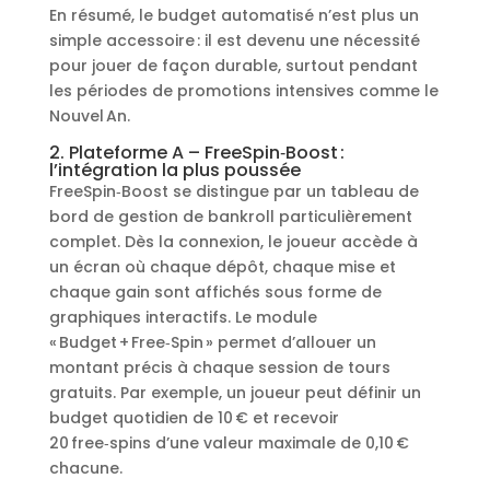
En résumé, le budget automatisé n’est plus un
simple accessoire : il est devenu une nécessité
pour jouer de façon durable, surtout pendant
les périodes de promotions intensives comme le
Nouvel An.
2. Plateforme A – FreeSpin‑Boost :
l’intégration la plus poussée
FreeSpin‑Boost se distingue par un tableau de
bord de gestion de bankroll particulièrement
complet. Dès la connexion, le joueur accède à
un écran où chaque dépôt, chaque mise et
chaque gain sont affichés sous forme de
graphiques interactifs. Le module
« Budget + Free‑Spin » permet d’allouer un
montant précis à chaque session de tours
gratuits. Par exemple, un joueur peut définir un
budget quotidien de 10 € et recevoir
20 free‑spins d’une valeur maximale de 0,10 €
chacune.