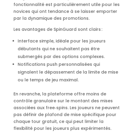
fonctionnalité est particulièrement utile pour les
novices qui ont tendance à se laisser emporter
par la dynamique des promotions.
Les avantages de SpinGuard sont clairs :
Interface simple, idéale pour les joueurs
débutants qui ne souhaitent pas être
submergés par des options complexes.
Notifications push personnalisées qui
signalent le dépassement de la limite de mise
ou le temps de jeu maximal.
En revanche, la plateforme offre moins de
contrôle granulaire sur le montant des mises
associées aux free‑spins. Les joueurs ne peuvent
pas définir de plafond de mise spécifique pour
chaque tour gratuit, ce qui peut limiter la
flexibilité pour les joueurs plus expérimentés.