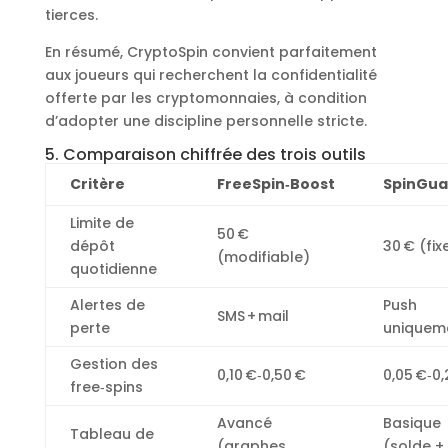
tierces.
En résumé, CryptoSpin convient parfaitement
aux joueurs qui recherchent la confidentialité
offerte par les cryptomonnaies, à condition
d’adopter une discipline personnelle stricte.
5. Comparaison chiffrée des trois outils
Critère
FreeSpin‑Boost
SpinGua
Limite de
50 €
dépôt
30 € (fix
(modifiable)
quotidienne
Alertes de
Push
SMS + mail
perte
uniquem
Gestion des
0,10 €‑0,50 €
0,05 €‑0,
free‑spins
Avancé
Basique
Tableau de
(graphes
(solde +