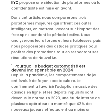
KYC
propose une sélection de plateformes où la
confidentialité est mise en avant.
Dans cet article, nous comparerons trois
plateformes majeures qui offrent ces outils
intelligents, en mettant l’accent sur l’impact des
free‑spins pendant la période festive. Nous
analyserons leurs forces et leurs faiblesses, puis
nous proposerons des astuces pratiques pour
profiter des promotions tout en respectant ses
résolutions de Nouvel An.
1. Pourquoi le budget automatisé est
devenu indispensable en 2024
Depuis la pandémie, les comportements de jeu
ont évolué de façon spectaculaire. Le
confinement a favorisé l’adoption massive des
casinos en ligne, et les dépôts impulsifs sont
devenus la norme. En 2023, une étude interne de
plusieurs opérateurs a montré que 42 % des
nouveaux joueurs effectuaient au moins un