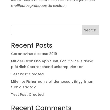
informations utiles sur les casinos en ligne et les
meilleures pratiques du secteur.
Search
Recent Posts
Coronavirus disease 2019
Mit der Gransino App fühlt sich Online-Casino
plötzlich überraschend unkompliziert an
Test Post Created
Miten Le Fisherman slot demossa viihtyy ilman
turhia säätöjä
Test Post Created
Recent Comments