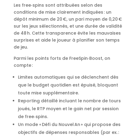
Les free‑spins sont attribuées selon des
conditions de mise clairement indiquées : un
dépôt minimum de 20 €, un pari moyen de 0,20 €
sur les jeux sélectionnés, et une durée de validité
de 48 h. Cette transparence évite les mauvaises
surprises et aide le joueur à planifier son temps
de jeu.
Parmi les points forts de FreeSpin‑Boost, on
compte :
Limites automatiques qui se déclenchent dès
que le budget quotidien est épuisé, bloquant
toute mise supplémentaire.
Reporting détaillé incluant le nombre de tours
joués, le RTP moyen et le gain net par session
de free‑spins.
Un mode « Défi du Nouvel An » qui propose des
objectifs de dépenses responsables (par ex. :