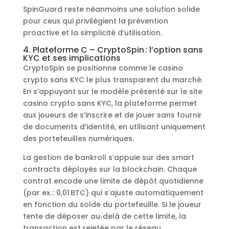
SpinGuard reste néanmoins une solution solide
pour ceux qui privilégient la prévention
proactive et la simplicité d’utilisation.
4. Plateforme C – CryptoSpin : l’option sans
KYC et ses implications
CryptoSpin se positionne comme le casino
crypto sans KYC le plus transparent du marché.
En s’appuyant sur le modèle présenté sur le site
casino crypto sans KYC, la plateforme permet
aux joueurs de s’inscrire et de jouer sans fournir
de documents d’identité, en utilisant uniquement
des portefeuilles numériques.
La gestion de bankroll s’appuie sur des smart
contracts déployés sur la blockchain. Chaque
contrat encode une limite de dépôt quotidienne
(par ex. : 0,01 BTC) qui s’ajuste automatiquement
en fonction du solde du portefeuille. Si le joueur
tente de déposer au‑delà de cette limite, la
transaction est rejetée par le réseau.