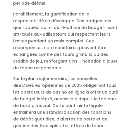
période définie.
Parallèlement, la gamification de la
responsabilité se développe. Des badges tels
que « Joueur sain » ou « Maîtrise du budget » sont
attribués aux utilisateurs qui respectent leurs
limites pendant un mois complet. Ces
récompenses non monétaires peuvent être
échangées contre des tours gratuits ou des
crédits de jeu, renforçant ainsi l’incitation à jouer
de façon responsable.
Sur le plan réglementaire, les nouvelles
directives européennes de 2025 obligeront tous
les opérateurs de casino en ligne à offrir un outil
de budget intégré, accessible depuis le tableau
de bord principal. Cette contrainte légale
entraînera une standardisation des fonctions
de dépôt quotidien, d’alertes de perte et de
gestion des free‑spins. Les offres de tours