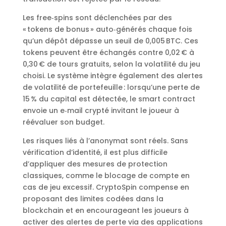
Les free‑spins sont déclenchées par des
« tokens de bonus » auto‑générés chaque fois
qu’un dépôt dépasse un seuil de 0,005 BTC. Ces
tokens peuvent être échangés contre 0,02 € à
0,30 € de tours gratuits, selon la volatilité du jeu
choisi. Le système intègre également des alertes
de volatilité de portefeuille : lorsqu’une perte de
15 % du capital est détectée, le smart contract
envoie un e‑mail crypté invitant le joueur à
réévaluer son budget.
Les risques liés à l’anonymat sont réels. Sans
vérification d’identité, il est plus difficile
d’appliquer des mesures de protection
classiques, comme le blocage de compte en
cas de jeu excessif. CryptoSpin compense en
proposant des limites codées dans la
blockchain et en encourageant les joueurs à
activer des alertes de perte via des applications