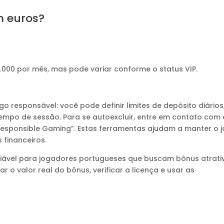
m euros?
000 por mês, mas pode variar conforme o status VIP.
o responsável: você pode definir limites de depósito diários
tempo de sessão. Para se autoexcluir, entre em contato com 
Responsible Gaming”. Estas ferramentas ajudam a manter o 
financeiros.
viável para jogadores portugueses que buscam bônus atrati
r o valor real do bônus, verificar a licença e usar as