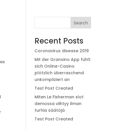
Search
Recent Posts
Coronavirus disease 2019
Mit der Gransino App fühlt
ves
sich Online-Casino
plötzlich überraschend
unkompliziert an
Test Post Created
3
Miten Le Fisherman slot
demossa viihtyy ilman
turhia säätöjä
r
Test Post Created