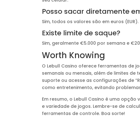
Posso sacar diretamente e
Sim, todos os valores são em euros (EUR).
Existe limite de saque?
Sim, geralmente €5.000 por semana e €20.
Worth Knowing
O Lebull Casino oferece ferramentas de jog
semanais ou mensais, além de limites de 
suporte ou acesse as configurações de “
como entretenimento, evitando problemas 
Em resumo, o Lebull Casino é uma opção 
e variedade de jogos. Lembre-se de calcula
ferramentas de controle. Boa sorte!