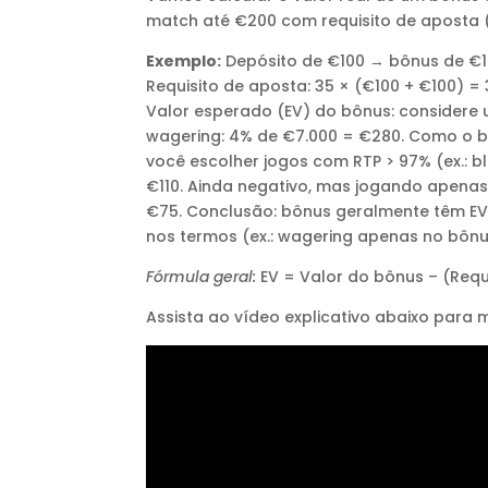
match até €200 com requisito de aposta (
Exemplo:
Depósito de €100 → bônus de €10
Requisito de aposta: 35 × (€100 + €100) =
Valor esperado (EV) do bônus: considere 
wagering: 4% de €7.000 = €280. Como o bô
você escolher jogos com RTP > 97% (ex.: b
€110. Ainda negativo, mas jogando apenas 
€75. Conclusão: bônus geralmente têm EV 
nos termos (ex.: wagering apenas no bônu
Fórmula geral:
EV = Valor do bônus – (Requis
Assista ao vídeo explicativo abaixo para