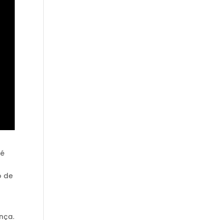
 é
o de
nça.