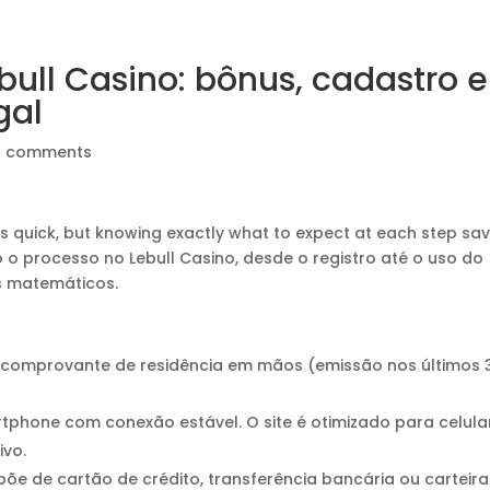
ull Casino: bônus, cadastro e
gal
0 comments
is quick, but knowing exactly what to expect at each step sa
do o processo no Lebull Casino, desde o registro até o uso do
s matemáticos.
comprovante de residência em mãos (emissão nos últimos 
tphone com conexão estável. O site é otimizado para celula
ivo.
õe de cartão de crédito, transferência bancária ou carteira