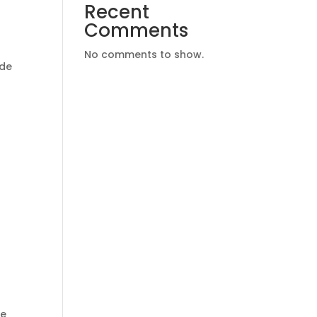
Recent
Comments
No comments to show.
 de
de