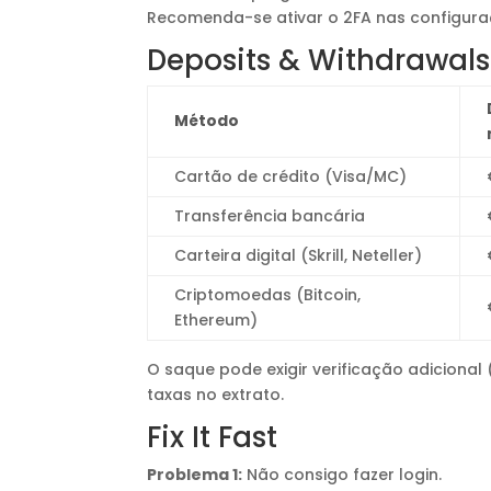
Recomenda-se ativar o 2FA nas configura
Deposits & Withdrawals
Método
Cartão de crédito (Visa/MC)
Transferência bancária
Carteira digital (Skrill, Neteller)
Criptomoedas (Bitcoin,
Ethereum)
O saque pode exigir verificação adicional
taxas no extrato.
Fix It Fast
Problema 1:
Não consigo fazer login.