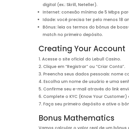
digital (ex.: Skrill, Neteller).
Internet: conexão mínima de 5 Mbps para
Idade: você precisa ter pelo menos 18 a
Bônus: leia os termos do bônus de boas
match no primeiro depósito.
Creating Your Account
Acesse o site oficial do Lebull Casino.
Clique em “Registrar” ou “Criar Conta”.
Preencha seus dados pessoais: nome co
Escolha um nome de usuário e uma senh
Confirme seu e-mail através do link env
Complete o KYC (Know Your Customer) e
Faça seu primeiro depósito e ative o bôn
Bonus Mathematics
Vamos calcular o valor real de um bônus 