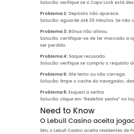
Solucão: verifique se o Caps Lock está de
Problema 2:
Depósito não aparece.
Solucão: aguarde até 30 minutos. Se não 
Problema 3:
Bônus não ativou.
Solucão: certifique-se de ter marcado a 
ser perdido.
Problema 4:
Saque recusado.
Solucão: verifique se cumpriu o requisito
Problema 5:
Site lento ou não carrega.
Solucão: limpe o cache do navegador, desa
Problema 6:
Esqueci a senha.
Solucão: clique em “Redefinir senha” no log
Need to Know
O Lebull Casino aceita joga
Sim, o Lebull Casino aceita residentes de