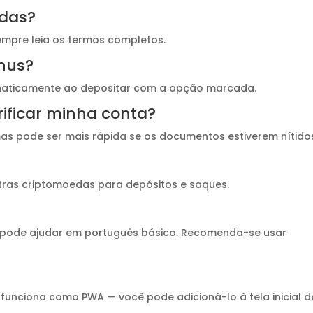
ndas?
empre leia os termos completos.
ônus?
maticamente ao depositar com a opção marcada.
ificar minha conta?
mas pode ser mais rápida se os documentos estiverem nítido
outras criptomoedas para depósitos e saques.
vo pode ajudar em português básico. Recomenda-se usar
 funciona como PWA — você pode adicioná-lo à tela inicial d