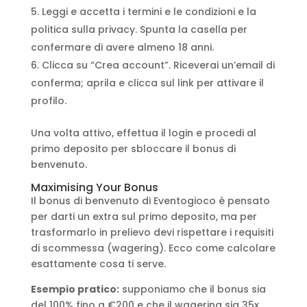
Leggi e accetta i termini e le condizioni e la
politica sulla privacy. Spunta la casella per
confermare di avere almeno 18 anni.
Clicca su “Crea account”. Riceverai un’email di
conferma; aprila e clicca sul link per attivare il
profilo.
Una volta attivo, effettua il login e procedi al
primo deposito per sbloccare il bonus di
benvenuto.
Maximising Your Bonus
Il bonus di benvenuto di Eventogioco è pensato
per darti un extra sul primo deposito, ma per
trasformarlo in prelievo devi rispettare i requisiti
di scommessa (wagering). Ecco come calcolare
esattamente cosa ti serve.
Esempio pratico:
supponiamo che il bonus sia
del 100% fino a €200 e che il wagering sia 35x