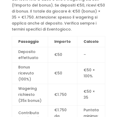
(l’importo del bonus). Se depositi €50, ricevi €50
di bonus. Il totale da giocare è: €50 (bonus) ×
35 = €1.750. Attenzione: spesso il wagering si
applica anche al deposito. Verifica sempre i
termini specifici di Eventogioco.
Passaggio
Importo
Calcolo
Deposito
€50
–
effettuato
Bonus
€50 ×
ricevuto
€50
100%
(100%)
Wagering
€50 ×
richiesto
€1.750
35
(35x bonus)
€1.750
Puntata
Contributo
da
minima: