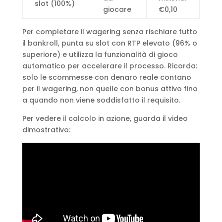
slot (100%)
giocare
€0,10
Per completare il wagering senza rischiare tutto
il bankroll, punta su slot con RTP elevato (96% o
superiore) e utilizza la funzionalità di gioco
automatico per accelerare il processo. Ricorda:
solo le scommesse con denaro reale contano
per il wagering, non quelle con bonus attivo fino
a quando non viene soddisfatto il requisito.
Per vedere il calcolo in azione, guarda il video
dimostrativo: