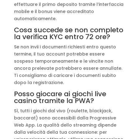
effettuare il primo deposito tramite l’interfaccia
mobile e il bonus viene accreditato
automaticamente.
Cosa succede se non completo
la verifica KYC entro 72 ore?
Se non invii i documenti richiesti entro questo
termine, il tuo account potrebbe essere
sospeso temporaneamente e le vincite non
ancora prelevate potrebbero essere annullate.
Ti consigliamo di caricare i documenti subito
dopo la registrazione.
Posso giocare ai giochi live
casino tramite la PWA?
Sì, tutti i giochi dal vivo (roulette, blackjack,
baccarat) sono accessibili dalla Progressive
Web App. La qualità dello streaming dipende
dalla velocità della tua connessione: per