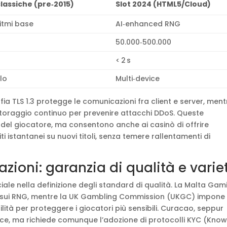
classiche (pre‑2015)
Slot 2024 (HTML5/Cloud)
itmi base
AI‑enhanced RNG
0
50.000‑500.000
< 2 s
lo
Multi‑device
afia TLS 1.3 protegge le comunicazioni fra client e server, mentr
itoraggio continuo per prevenire attacchi DDoS. Queste
 del giocatore, ma consentono anche ai casinò di offrire
i istantanei su nuovi titoli, senza temere rallentamenti di
azioni: garanzia di qualità e varie
iale nella definizione degli standard di qualità. La Malta Gam
li sui RNG, mentre la UK Gambling Commission (UKGC) impone 
atilità per proteggere i giocatori più sensibili. Curacao, seppur
loce, ma richiede comunque l’adozione di protocolli KYC (Kno