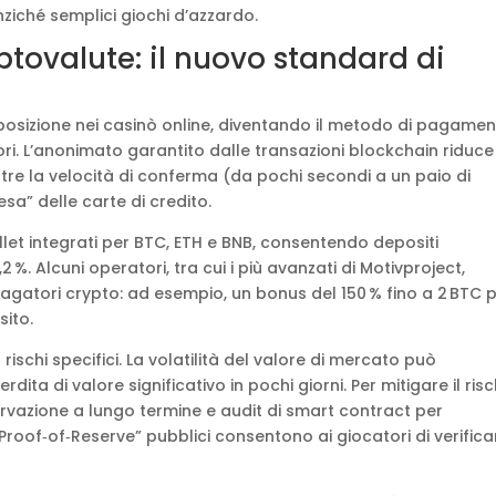
nziché semplici giochi d’azzardo.
iptovalute: il nuovo standard di
 posizione nei casinò online, diventando il metodo di pagame
ri. L’anonimato garantito dalle transazioni blockchain riduce 
entre la velocità di conferma (da pochi secondi a un paio di
esa” delle carte di credito.
let integrati per BTC, ETH e BNB, consentendo depositi
2 %. Alcuni operatori, tra cui i più avanzati di Motivproject,
agatori crypto: ad esempio, un bonus del 150 % fino a 2 BTC p
sito.
rischi specifici. La volatilità del valore di mercato può
dita di valore significativo in pochi giorni. Per mitigare il risc
rvazione a lungo termine e audit di smart contract per
i “Proof‑of‑Reserve” pubblici consentono ai giocatori di verifica