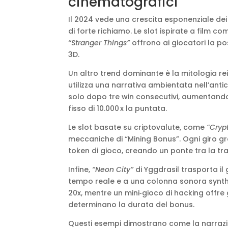
cinematografici
Il 2024 vede una crescita esponenziale dei 
di forte richiamo. Le slot ispirate a film c
“Stranger Things”
offrono ai giocatori la po
3D.
Un altro trend dominante è la mitologia r
utilizza una narrativa ambientata nell’ant
solo dopo tre win consecutivi, aumentando 
fisso di 10.000 x la puntata.
Le slot basate su criptovalute, come
“Cryp
meccaniche di “Mining Bonus”. Ogni giro g
token di gioco, creando un ponte tra la tra
Infine,
“Neon City”
di Yggdrasil trasporta il
tempo reale e a una colonna sonora synthw
20x, mentre un mini‑gioco di hacking offre 
determinano la durata del bonus.
Questi esempi dimostrano come la narrazio