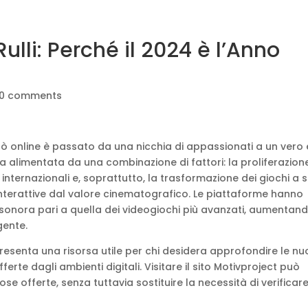
Rulli: Perché il 2024 è l’Anno
0 comments
inò online è passato da una nicchia di appassionati a un vero 
a alimentata da una combinazione di fattori: la proliferazione
e internazionali e, soprattutto, la trasformazione dei giochi a s
interattive dal valore cinematografico. Le piattaforme hanno
e sonora pari a quella dei videogiochi più avanzati, aumentan
gente.
esenta una risorsa utile per chi desidera approfondire le nu
rte dagli ambienti digitali. Visitare il sito Motivproject può
ose offerte, senza tuttavia sostituire la necessità di verificar