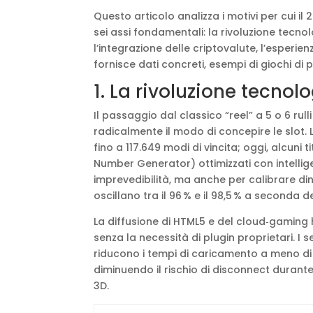
Questo articolo analizza i motivi per cui il
sei assi fondamentali: la rivoluzione tecnol
l’integrazione delle criptovalute, l’esperie
fornisce dati concreti, esempi di giochi di p
1. La rivoluzione tecnol
Il passaggio dal classico “reel” a 5 o 6 ru
radicalmente il modo di concepire le slot.
fino a 117.649 modi di vincita; oggi, alcuni
Number Generator) ottimizzati con intellige
imprevedibilità, ma anche per calibrare di
oscillano tra il 96 % e il 98,5 % a seconda d
La diffusione di HTML5 e del cloud‑gaming 
senza la necessità di plugin proprietari. I 
riducono i tempi di caricamento a meno di 
diminuendo il rischio di disconnect durant
3D.