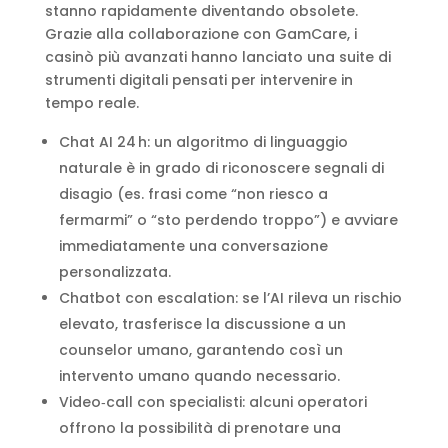
stanno rapidamente diventando obsolete.
Grazie alla collaborazione con GamCare, i
casinò più avanzati hanno lanciato una suite di
strumenti digitali pensati per intervenire in
tempo reale.
Chat AI 24 h: un algoritmo di linguaggio
naturale è in grado di riconoscere segnali di
disagio (es. frasi come “non riesco a
fermarmi” o “sto perdendo troppo”) e avviare
immediatamente una conversazione
personalizzata.
Chatbot con escalation: se l’AI rileva un rischio
elevato, trasferisce la discussione a un
counselor umano, garantendo così un
intervento umano quando necessario.
Video‑call con specialisti: alcuni operatori
offrono la possibilità di prenotare una