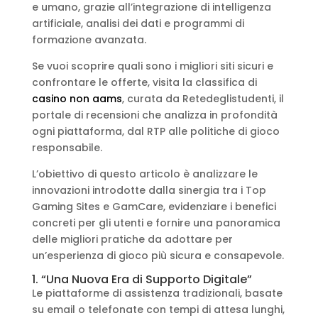
e umano, grazie all’integrazione di intelligenza
artificiale, analisi dei dati e programmi di
formazione avanzata.
Se vuoi scoprire quali sono i migliori siti sicuri e
confrontare le offerte, visita la classifica di
casino non aams
, curata da Retedeglistudenti, il
portale di recensioni che analizza in profondità
ogni piattaforma, dal RTP alle politiche di gioco
responsabile.
L’obiettivo di questo articolo è analizzare le
innovazioni introdotte dalla sinergia tra i Top
Gaming Sites e GamCare, evidenziare i benefici
concreti per gli utenti e fornire una panoramica
delle migliori pratiche da adottare per
un’esperienza di gioco più sicura e consapevole.
1. “Una Nuova Era di Supporto Digitale”
Le piattaforme di assistenza tradizionali, basate
su email o telefonate con tempi di attesa lunghi,