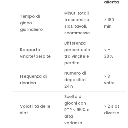
allerta
Minuti totali
Tempo di
trascorsi su
> 180
gioco
slot, tavoli,
min
giornaliero
scommesse
Differenza
Rapporto
percentuale
< –
vincite/perdite
tra vincite e
30 %
perdite
Numero di
Frequenza di
> 3
depositi in
ricarica
volte
24 h
Scelta di
giochi con
Volatilità delle
> 2 slot
RTP < 95 % e
slot
diverse
alta
varianza