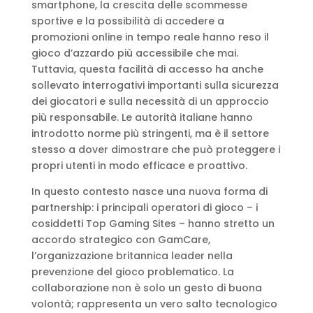
smartphone, la crescita delle scommesse
sportive e la possibilità di accedere a
promozioni online in tempo reale hanno reso il
gioco d’azzardo più accessibile che mai.
Tuttavia, questa facilità di accesso ha anche
sollevato interrogativi importanti sulla sicurezza
dei giocatori e sulla necessità di un approccio
più responsabile. Le autorità italiane hanno
introdotto norme più stringenti, ma è il settore
stesso a dover dimostrare che può proteggere i
propri utenti in modo efficace e proattivo.
In questo contesto nasce una nuova forma di
partnership: i principali operatori di gioco – i
cosiddetti Top Gaming Sites – hanno stretto un
accordo strategico con GamCare,
l’organizzazione britannica leader nella
prevenzione del gioco problematico. La
collaborazione non è solo un gesto di buona
volontà; rappresenta un vero salto tecnologico