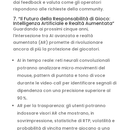
dai feedback e valuta come gli operatori
rispondono alle richieste della community.
7. “Il Futuro della Responsabilità di Gioco:
Intelligenza Artificiale e Realtà Aumentata”
Guardando ai prossimi cinque anni,
l’intersezione tra AI avanzata e realtà
aumentata (AR) promette di rivoluzionare
ancora di più la protezione dei giocatori.
AI in tempo reale: reti neurali convoluzionali
potranno analizzare micro‑movimenti del
mouse, pattern di puntata e tono di voce
durante le video‑call per identificare segnali di
dipendenza con una precisione superiore al
90 %.
AR per la trasparenza: gli utenti potranno
indossare visori AR che mostrano, in
sovrimpressione, statistiche di RTP, volatilità e
probabilità di vincita mentre giocano a una