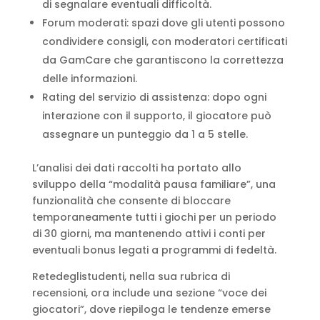
di segnalare eventuali difficoltà.
Forum moderati: spazi dove gli utenti possono
condividere consigli, con moderatori certificati
da GamCare che garantiscono la correttezza
delle informazioni.
Rating del servizio di assistenza: dopo ogni
interazione con il supporto, il giocatore può
assegnare un punteggio da 1 a 5 stelle.
L’analisi dei dati raccolti ha portato allo
sviluppo della “modalità pausa familiare”, una
funzionalità che consente di bloccare
temporaneamente tutti i giochi per un periodo
di 30 giorni, ma mantenendo attivi i conti per
eventuali bonus legati a programmi di fedeltà.
Retedeglistudenti, nella sua rubrica di
recensioni, ora include una sezione “voce dei
giocatori”, dove riepiloga le tendenze emerse