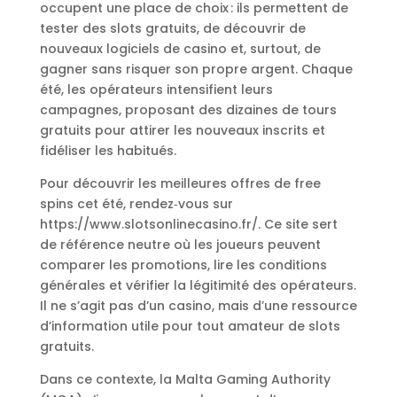
occupent une place de choix : ils permettent de
tester des slots gratuits, de découvrir de
nouveaux logiciels de casino et, surtout, de
gagner sans risquer son propre argent. Chaque
été, les opérateurs intensifient leurs
campagnes, proposant des dizaines de tours
gratuits pour attirer les nouveaux inscrits et
fidéliser les habitués.
Pour découvrir les meilleures offres de free
spins cet été, rendez‑vous sur
https://www.slotsonlinecasino.fr/. Ce site sert
de référence neutre où les joueurs peuvent
comparer les promotions, lire les conditions
générales et vérifier la légitimité des opérateurs.
Il ne s’agit pas d’un casino, mais d’une ressource
d’information utile pour tout amateur de slots
gratuits.
Dans ce contexte, la Malta Gaming Authority