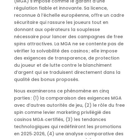
(MGA) s’impose comme le garant d’une
régulation fiable et innovante. Sa licence,
reconnue à l’échelle européenne, offre un cadre
sécuritaire qui rassure les joueurs tout en
donnant aux opérateurs la souplesse
nécessaire pour lancer des campagnes de free
spins attractives. La MGA ne se contente pas de
vérifier la solvabilité des casinos ; elle impose
des exigences de transparence, de protection
du joueur et de lutte contre le blanchiment
d’argent qui se traduisent directement dans la
qualité des bonus proposés.
Nous examinerons ce phénomène en cinq
parties : (1) la comparaison des exigences MGA
avec d’autres autorités de jeu, (2) le rôle du free
spin comme levier marketing privilégié des
casinos MGA‑certifiés, (3) les tendances
technologiques qui redéfiniront les promotions
en 2025‑2026, (4) une analyse comparative des