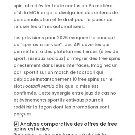
spin, afin d’éviter toute confusion. En matière
d’IA, la MGA exige la divulgation des critères de
personnalisation et le droit pour le joueur de
refuser les offres automatisées.
Les prévisions pour 2026 évoquent le concept
de “spin‑as‑a‑service” : des API ouvertes qui
permettent à des plateformes tierces (sites de
sport, réseaux sociaux) d’intégrer des free spins
directement dans leurs interfaces. Imaginez un
pari sportif sur un match de football qui
débloque instantanément 10 free spins sur le
slot
Football Mania
dès que la mise est
confirmée. Cette synergie entre jeux de casino
et événements sportifs estivaux pourrait
redéfinir la façon dont les promotions sont
perçues.
4️⃣ Analyse comparative des offres de free
spins estivales
Pour aider les joueurs français à choisir la