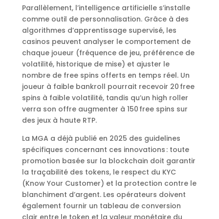
Parallèlement, l’intelligence artificielle s’installe
comme outil de personnalisation. Grâce à des
algorithmes d’apprentissage supervisé, les
casinos peuvent analyser le comportement de
chaque joueur (fréquence de jeu, préférence de
volatilité, historique de mise) et ajuster le
nombre de free spins offerts en temps réel. Un
joueur à faible bankroll pourrait recevoir 20 free
spins à faible volatilité, tandis qu’un high roller
verra son offre augmenter à 150 free spins sur
des jeux à haute RTP.
La MGA a déjà publié en 2025 des guidelines
spécifiques concernant ces innovations : toute
promotion basée sur la blockchain doit garantir
la traçabilité des tokens, le respect du KYC
(Know Your Customer) et la protection contre le
blanchiment d’argent. Les opérateurs doivent
également fournir un tableau de conversion
clair entre le token et la valeur monétaire du