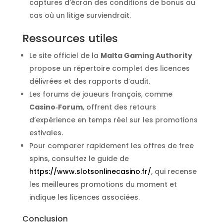
captures d’écran des conditions de bonus au
cas où un litige surviendrait.
Ressources utiles
Le site officiel de la
Malta Gaming Authority
propose un répertoire complet des licences
délivrées et des rapports d’audit.
Les forums de joueurs français, comme
Casino‑Forum
, offrent des retours
d’expérience en temps réel sur les promotions
estivales.
Pour comparer rapidement les offres de free
spins, consultez le guide de
https://www.slotsonlinecasino.fr/
, qui recense
les meilleures promotions du moment et
indique les licences associées.
Conclusion