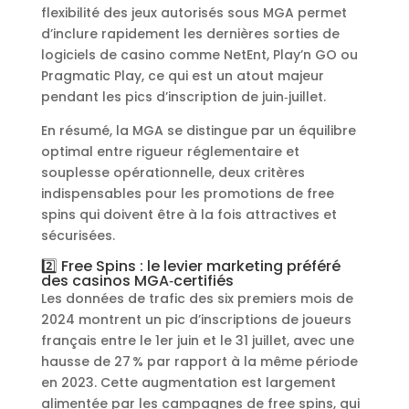
flexibilité des jeux autorisés sous MGA permet
d’inclure rapidement les dernières sorties de
logiciels de casino comme NetEnt, Play’n GO ou
Pragmatic Play, ce qui est un atout majeur
pendant les pics d’inscription de juin‑juillet.
En résumé, la MGA se distingue par un équilibre
optimal entre rigueur réglementaire et
souplesse opérationnelle, deux critères
indispensables pour les promotions de free
spins qui doivent être à la fois attractives et
sécurisées.
2️⃣ Free Spins : le levier marketing préféré
des casinos MGA‑certifiés
Les données de trafic des six premiers mois de
2024 montrent un pic d’inscriptions de joueurs
français entre le 1er juin et le 31 juillet, avec une
hausse de 27 % par rapport à la même période
en 2023. Cette augmentation est largement
alimentée par les campagnes de free spins, qui