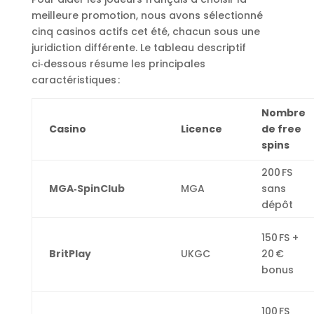
meilleure promotion, nous avons sélectionné
cinq casinos actifs cet été, chacun sous une
juridiction différente. Le tableau descriptif
ci‑dessous résume les principales
caractéristiques :
Nombre
Casino
Licence
de free
spins
200 FS
MGA‑SpinClub
MGA
sans
dépôt
150 FS +
BritPlay
UKGC
20 €
bonus
100 FS