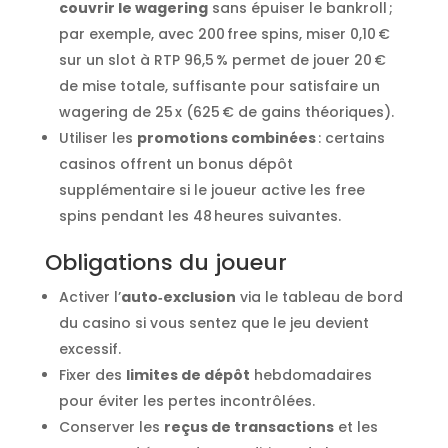
couvrir le wagering
sans épuiser le bankroll ;
par exemple, avec 200 free spins, miser 0,10 €
sur un slot à RTP 96,5 % permet de jouer 20 €
de mise totale, suffisante pour satisfaire un
wagering de 25 x (625 € de gains théoriques).
Utiliser les
promotions combinées
: certains
casinos offrent un bonus dépôt
supplémentaire si le joueur active les free
spins pendant les 48 heures suivantes.
Obligations du joueur
Activer l’
auto‑exclusion
via le tableau de bord
du casino si vous sentez que le jeu devient
excessif.
Fixer des
limites de dépôt
hebdomadaires
pour éviter les pertes incontrôlées.
Conserver les
reçus de transactions
et les