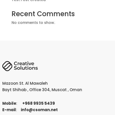
Recent Comments
No comments to show.
Mazoon St. Al Mawaleh
Bayt
Shihab , Office 304, Muscat , Oman
Mobile
:
+
968 9935 5439
E-mail
:
info@csoman.net