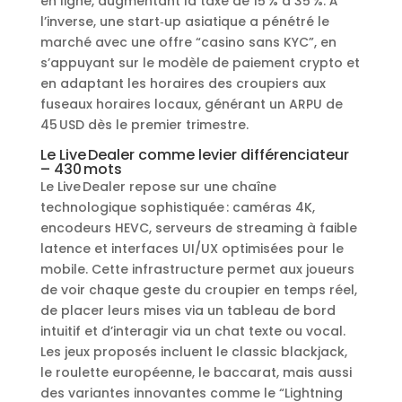
en ligne, augmentant la taxe de 15 % à 35 %. À
l’inverse, une start‑up asiatique a pénétré le
marché avec une offre “casino sans KYC”, en
s’appuyant sur le modèle de paiement crypto et
en adaptant les horaires des croupiers aux
fuseaux horaires locaux, générant un ARPU de
45 USD dès le premier trimestre.
Le Live Dealer comme levier différenciateur
– 430 mots
Le Live Dealer repose sur une chaîne
technologique sophistiquée : caméras 4K,
encodeurs HEVC, serveurs de streaming à faible
latence et interfaces UI/UX optimisées pour le
mobile. Cette infrastructure permet aux joueurs
de voir chaque geste du croupier en temps réel,
de placer leurs mises via un tableau de bord
intuitif et d’interagir via un chat texte ou vocal.
Les jeux proposés incluent le classic blackjack,
le roulette européenne, le baccarat, mais aussi
des variantes innovantes comme le “Lightning