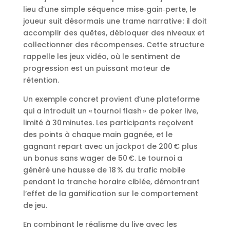
lieu d’une simple séquence mise‑gain‑perte, le
joueur suit désormais une trame narrative : il doit
accomplir des quêtes, débloquer des niveaux et
collectionner des récompenses. Cette structure
rappelle les jeux vidéo, où le sentiment de
progression est un puissant moteur de
rétention.
Un exemple concret provient d’une plateforme
qui a introduit un « tournoi flash » de poker live,
limité à 30 minutes. Les participants reçoivent
des points à chaque main gagnée, et le
gagnant repart avec un jackpot de 200 € plus
un bonus sans wager de 50 €. Le tournoi a
généré une hausse de 18 % du trafic mobile
pendant la tranche horaire ciblée, démontrant
l’effet de la gamification sur le comportement
de jeu.
En combinant le réalisme du live avec les