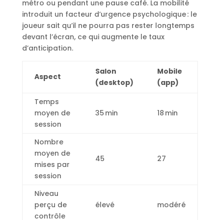
métro ou pendant une pause café. La mobilité
introduit un facteur d’urgence psychologique : le
joueur sait qu’il ne pourra pas rester longtemps
devant l’écran, ce qui augmente le taux
d’anticipation.
Salon
Mobile
Aspect
(desktop)
(app)
Temps
moyen de
35 min
18 min
session
Nombre
moyen de
45
27
mises par
session
Niveau
perçu de
élevé
modéré
contrôle