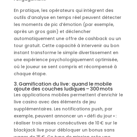
En pratique, les opérateurs qui intègrent des
outils d’analyse en temps réel peuvent détecter
les moments de pic d’émotion (par exemple,
après un gros gain) et déclencher
automatiquement une offre de cashback ou un
tour gratuit. Cette capacité à intervenir au bon
instant transforme le simple divertissement en
une expérience psychologiquement optimisée,
où le joueur se sent compris et récompensé à
chaque étape.
3. Gamification du live : quand le mobile
ajoute des couches ludiques – 300 mots
Les applications mobiles permettent d’enrichir le
live casino avec des éléments de jeu
supplémentaires. Les notifications push, par
exemple, peuvent annoncer un « défi du jour » :
réaliser trois mises consécutives de 10 € sur le
blackjack live pour débloquer un bonus sans