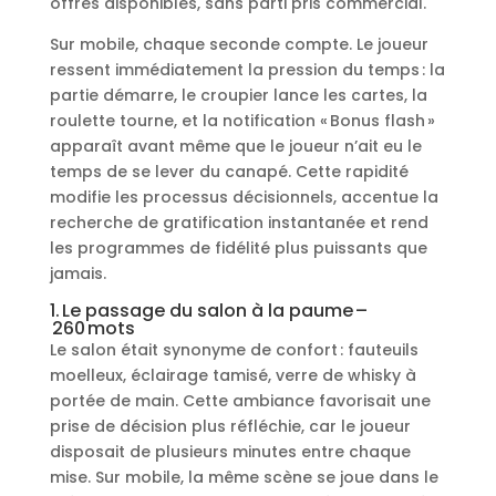
offres disponibles, sans parti pris commercial.
Sur mobile, chaque seconde compte. Le joueur
ressent immédiatement la pression du temps : la
partie démarre, le croupier lance les cartes, la
roulette tourne, et la notification « Bonus flash »
apparaît avant même que le joueur n’ait eu le
temps de se lever du canapé. Cette rapidité
modifie les processus décisionnels, accentue la
recherche de gratification instantanée et rend
les programmes de fidélité plus puissants que
jamais.
1. Le passage du salon à la paume –
260 mots
Le salon était synonyme de confort : fauteuils
moelleux, éclairage tamisé, verre de whisky à
portée de main. Cette ambiance favorisait une
prise de décision plus réfléchie, car le joueur
disposait de plusieurs minutes entre chaque
mise. Sur mobile, la même scène se joue dans le