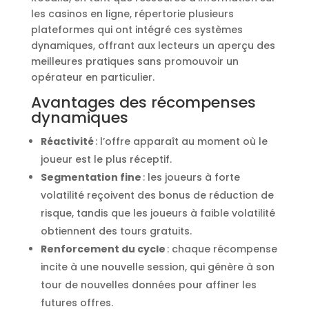
les casinos en ligne, répertorie plusieurs
plateformes qui ont intégré ces systèmes
dynamiques, offrant aux lecteurs un aperçu des
meilleures pratiques sans promouvoir un
opérateur en particulier.
Avantages des récompenses
dynamiques
Réactivité
: l’offre apparaît au moment où le
joueur est le plus réceptif.
Segmentation fine
: les joueurs à forte
volatilité reçoivent des bonus de réduction de
risque, tandis que les joueurs à faible volatilité
obtiennent des tours gratuits.
Renforcement du cycle
: chaque récompense
incite à une nouvelle session, qui génère à son
tour de nouvelles données pour affiner les
futures offres.