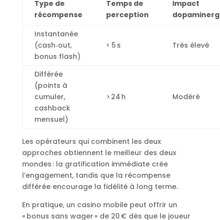
Type de
Temps de
Impact
récompense
perception
dopaminerg
Instantanée
(cash‑out,
< 5 s
Très élevé
bonus flash)
Différée
(points à
cumuler,
> 24 h
Modéré
cashback
mensuel)
Les opérateurs qui combinent les deux
approches obtiennent le meilleur des deux
mondes : la gratification immédiate crée
l’engagement, tandis que la récompense
différée encourage la fidélité à long terme.
En pratique, un casino mobile peut offrir un
« bonus sans wager » de 20 € dès que le joueur