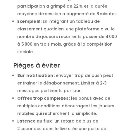
participation a grimpé de 22 % et la durée
moyenne de session a augmenté de 8 minutes.
Exemple B
: En intégrant un tableau de
classement quotidien, une plateforme a vu le
nombre de joueurs récurrents passer de 4 000
à 5 800 en trois mois, grâce à la compétition
sociale.
Pièges à éviter
Sur‑notification
: envoyer trop de push peut
entraîner le désabonnement. Limiter à 2‑3
messages pertinents par jour.
Offres trop complexes
: les bonus avec de
multiples conditions découragent les joueurs
mobiles qui recherchent la simplicité.
Latence du flux
: un retard de plus de
2 secondes dans le live crée une perte de