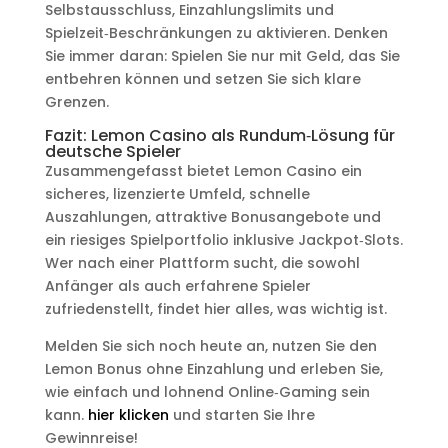
Selbstausschluss, Einzahlungslimits und
Spielzeit‑Beschränkungen zu aktivieren. Denken
Sie immer daran: Spielen Sie nur mit Geld, das Sie
entbehren können und setzen Sie sich klare
Grenzen.
Fazit: Lemon Casino als Rundum‑Lösung für
deutsche Spieler
Zusammengefasst bietet Lemon Casino ein
sicheres, lizenzierte Umfeld, schnelle
Auszahlungen, attraktive Bonusangebote und
ein riesiges Spielportfolio inklusive Jackpot‑Slots.
Wer nach einer Plattform sucht, die sowohl
Anfänger als auch erfahrene Spieler
zufriedenstellt, findet hier alles, was wichtig ist.
Melden Sie sich noch heute an, nutzen Sie den
Lemon Bonus ohne Einzahlung und erleben Sie,
wie einfach und lohnend Online‑Gaming sein
kann.
hier klicken
und starten Sie Ihre
Gewinnreise!