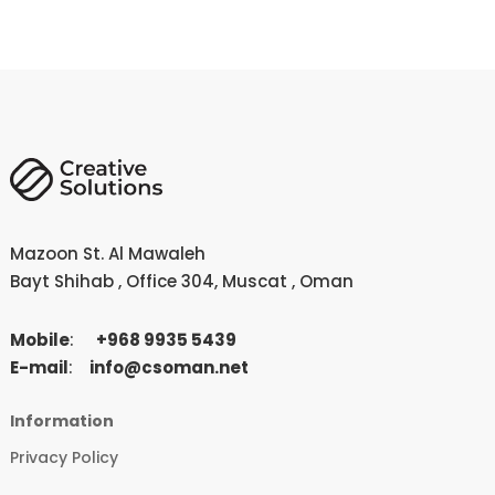
Mazoon St. Al Mawaleh
Bayt
Shihab , Office 304, Muscat , Oman
Mobile
:
+
968 9935 5439
E-mail
:
info@csoman.net
Information
Privacy Policy