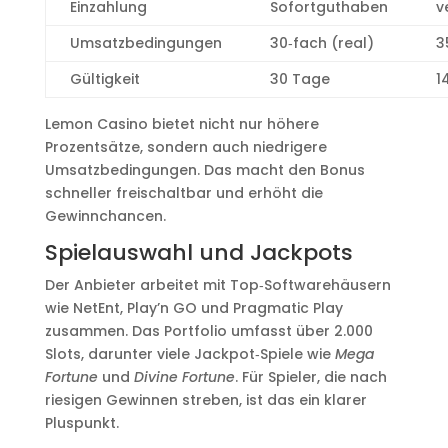
Einzahlung
Sofortguthaben
v
Umsatzbedingungen
30‑fach (real)
3
Gültigkeit
30 Tage
1
Lemon Casino bietet nicht nur höhere
Prozentsätze, sondern auch niedrigere
Umsatzbedingungen. Das macht den Bonus
schneller freischaltbar und erhöht die
Gewinnchancen.
Spielauswahl und Jackpots
Der Anbieter arbeitet mit Top‑Softwarehäusern
wie NetEnt, Play’n GO und Pragmatic Play
zusammen. Das Portfolio umfasst über 2.000
Slots, darunter viele Jackpot‑Spiele wie
Mega
Fortune
und
Divine Fortune
. Für Spieler, die nach
riesigen Gewinnen streben, ist das ein klarer
Pluspunkt.