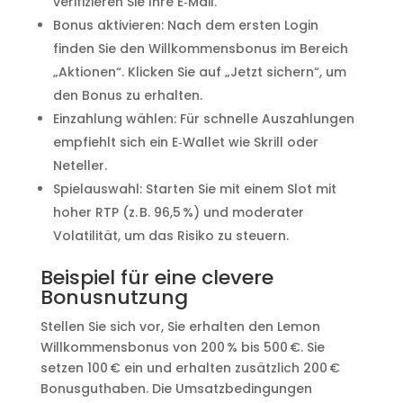
verifizieren Sie Ihre E‑Mail.
Bonus aktivieren: Nach dem ersten Login
finden Sie den Willkommensbonus im Bereich
„Aktionen“. Klicken Sie auf „Jetzt sichern“, um
den Bonus zu erhalten.
Einzahlung wählen: Für schnelle Auszahlungen
empfiehlt sich ein E‑Wallet wie Skrill oder
Neteller.
Spielauswahl: Starten Sie mit einem Slot mit
hoher RTP (z. B. 96,5 %) und moderater
Volatilität, um das Risiko zu steuern.
Beispiel für eine clevere
Bonusnutzung
Stellen Sie sich vor, Sie erhalten den Lemon
Willkommensbonus von 200 % bis 500 €. Sie
setzen 100 € ein und erhalten zusätzlich 200 €
Bonusguthaben. Die Umsatzbedingungen