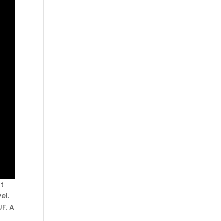
at
el.
F. A