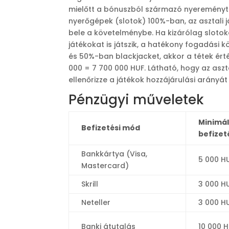
mielőtt a bónuszból származó nyereményt 
nyerőgépek (slotok) 100%-ban, az asztali j
bele a követelménybe. Ha kizárólag slotokat 
játékokat is játszik, a hatékony fogadási
és 50%-ban blackjacket, akkor a tétek érték
000 = 7 700 000 HUF. Látható, hogy az aszt
ellenőrizze a játékok hozzájárulási arányát 
Pénzügyi műveletek
Minimál
Befizetési mód
befizet
Bankkártya (Visa,
5 000 H
Mastercard)
Skrill
3 000 H
Neteller
3 000 H
Banki átutalás
10 000 