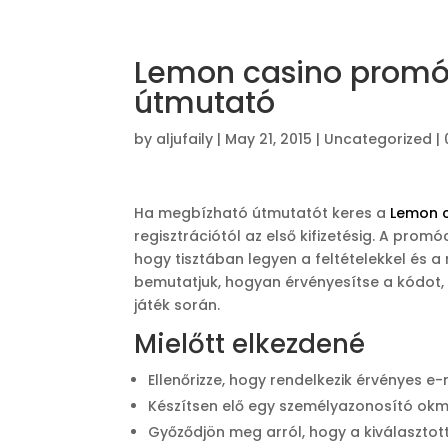
Lemon casino promóc
útmutató
by
aljufaily
|
May 21, 2015
|
Uncategorized
|
Ha megbízható útmutatót keres a
Lemon 
regisztrációtól az első kifizetésig. A pro
hogy tisztában legyen a feltételekkel és
bemutatjuk, hogyan érvényesítse a kódot, 
játék során.
Mielőtt elkezdené
Ellenőrizze, hogy rendelkezik érvényes 
Készítsen elő egy személyazonosító okmá
Győződjön meg arról, hogy a kiválasztot