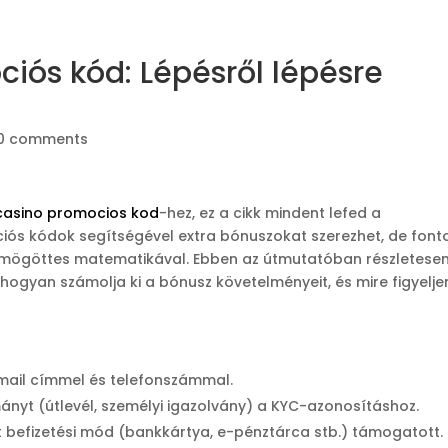
iós kód: Lépésről lépésre
0 comments
casino promocios kod
-hez, ez a cikk mindent lefed a
móciós kódok segítségével extra bónuszokat szerezhet, de font
 a mögöttes matematikával. Ebben az útmutatóban részletese
hogyan számolja ki a bónusz követelményeit, és mire figyelje
e-mail címmel és telefonszámmal.
nyt (útlevél, személyi igazolvány) a KYC-azonosításhoz.
t befizetési mód (bankkártya, e-pénztárca stb.) támogatott.