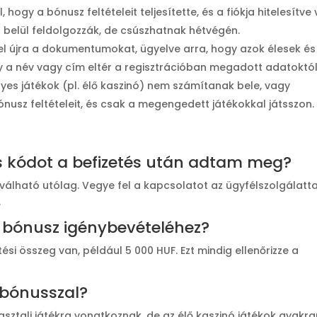
hogy a bónusz feltételeit teljesítette, és a fiókja hitelesítve 
n belül feldolgozzák, de csúszhatnak hétvégén.
el újra a dokumentumokat, ügyelve arra, hogy azok élesek és
y a név vagy cím eltér a regisztrációban megadott adatoktól
yes játékok (pl. élő kaszinó) nem számítanak bele, vagy
ónusz feltételeit, és csak a megengedett játékokkal játsszon.
s kódot a befizetés után adtam meg?
válható utólag. Vegye fel a kapcsolatot az ügyfélszolgálatta
.
a bónusz igénybevételéhez?
tési összeg van, például 5 000 HUF. Ezt mindig ellenőrizze a
 bónusszal?
sztali játékra vonatkoznak, de az élő kaszinó játékok gyakra