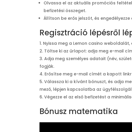
Olvassa el az aktuális promóciós feltét
befizetési összeget.
Állítson be erős jelszót, és engedélyezze
Regisztráció lépésről lé
Nyissa meg a Lemon casino weboldalát, é
Töltse ki az űrlapot: adja meg e-mail cí
Adja meg személyes adatait (név, szület
fogják.
Erősítse meg e-mail címét a kapott linkr
Válassza ki a kívánt bónuszt, és adja m
mező, lépjen kapcsolatba az ügyfélszolgál
Végezze el az első befizetést a minimális
Bónusz matematika