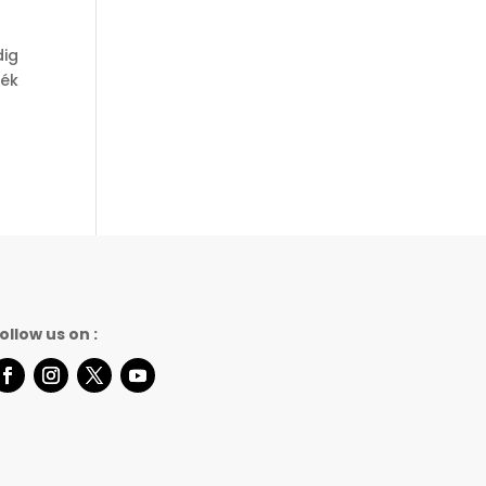
dig
ték
ollow us on :