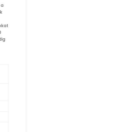
 a
ak
okat
0
dig