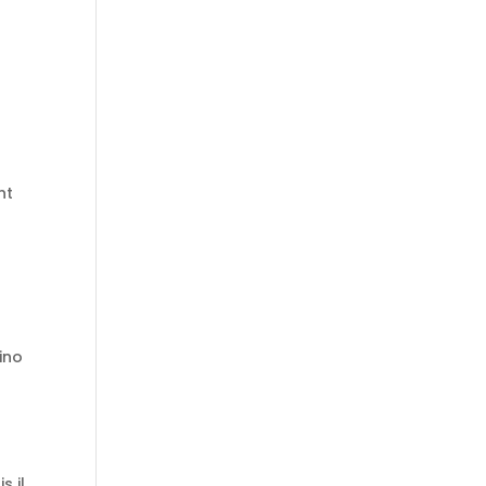
nt
ino
s il