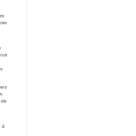
es
pier
e
Voir
ux
iers
on
 de
t à