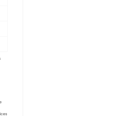
s
e
ices