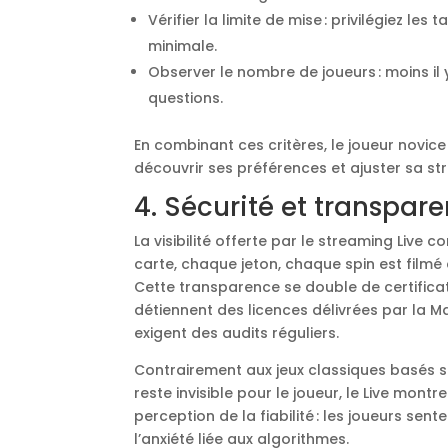
Vérifier la limite de mise : privilégiez l
minimale.
Observer le nombre de joueurs : moins il 
questions.
En combinant ces critères, le joueur novice
découvrir ses préférences et ajuster sa st
4. Sécurité et transpar
La visibilité offerte par le streaming Live
carte, chaque jeton, chaque spin est filmé 
Cette transparence se double de certificat
détiennent des licences délivrées par la 
exigent des audits réguliers.
Contrairement aux jeux classiques basés
reste invisible pour le joueur, le Live mont
perception de la fiabilité : les joueurs sent
l’anxiété liée aux algorithmes.