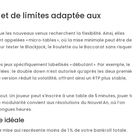
s et de limites adaptée aux
 les nouveaux venus recherchent la flexibilité. Ainsi, elles
t appelées « micro‑tables », où la mise minimale peut être de
ur tester le Blackjack, le Roulette ou le Baccarat sans risque
s jeux spécifiquement labellisés « débutant ». Par exemple, le
ifiées : le double down n’est autorisé qu’après les deux premiè
e version réduit la volatilité, offrant ainsi un RTP plus stable,
t. Un joueur peut s’inscrire à une table de 5 minutes, jouer t
te modularité convient aux résolutions du Nouvel An, où l’on
longues heures.
e idéale
mise qui représente moins de 1 % de votre bankroll totale.