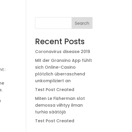
Search
Recent Posts
Coronavirus disease 2019
Mit der Gransino App fühlt
sich Online-Casino
t :
plötzlich überraschend
unkompliziert an
ne
Test Post Created
e.
Miten Le Fisherman slot
e
demossa viihtyy ilman
turhia säätöjä
Test Post Created