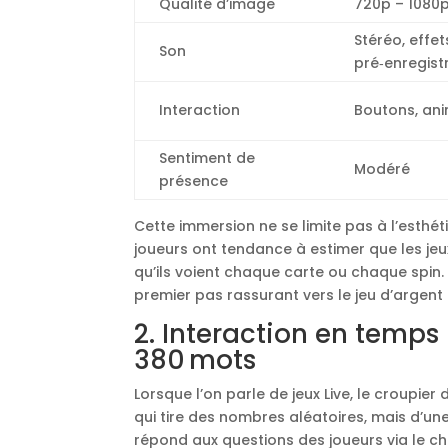
Qualité d’image
720p – 1080
Stéréo, effe
Son
pré‑enregist
Interaction
Boutons, an
Sentiment de
Modéré
présence
Cette immersion ne se limite pas à l’esthéti
joueurs ont tendance à estimer que les jeu
qu’ils voient chaque carte ou chaque spin. 
premier pas rassurant vers le jeu d’argent 
2. Interaction en temps 
380 mots
Lorsque l’on parle de jeux Live, le croupier 
qui tire des nombres aléatoires, mais d’une
répond aux questions des joueurs via le c