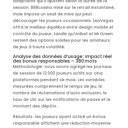
adaptatifs qui s’ajustent selon la durée de la
session. 888casino mise sur le retrait instantané,
mais impose un seuil de mise qui peut
décourager les joueurs occasionnels. LeoVegas
offre le meilleur équilibre entre design mobile et
contrôle du joueur, tandis qu’Unibet et Mr Green
restent des options solides pour les amateurs
de jeux à haute volatilité.
Analyse des données d’usage : impact réel
des bonus responsables – 380 mots
Méthodologie : nous avons agrégé les journaux
de session de 12 000 joueurs actifs sur cinq
plateformes pendant six mois. Les variables
mesurées comprennent le temps de jeu, le
nombre de réclamations d’auto‑exclusion, le
taux de clic sur les notifications de pause et le
montant des dépôts.
Résultats : les joueurs ayant activé un bonus
responsable affichent une réduction moyenne