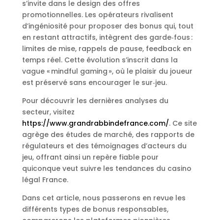
s’invite dans le design des offres
promotionnelles. Les opérateurs rivalisent
d’ingéniosité pour proposer des bonus qui, tout
en restant attractifs, intègrent des garde‑fous :
limites de mise, rappels de pause, feedback en
temps réel. Cette évolution s’inscrit dans la
vague « mindful gaming », où le plaisir du joueur
est préservé sans encourager le sur‑jeu.
Pour découvrir les dernières analyses du
secteur, visitez
https://www.grandrabbindefrance.com/
. Ce site
agrège des études de marché, des rapports de
régulateurs et des témoignages d’acteurs du
jeu, offrant ainsi un repère fiable pour
quiconque veut suivre les tendances du casino
légal France.
Dans cet article, nous passerons en revue les
différents types de bonus responsables,