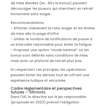
de mise élevées (ex. : 40 x le bonus) peuvent
décourager les joueurs qui cherchent un retrait
instantané sans wager.
Recommandations :
– Afficher clairement le ratio wager et les limites
de mise dès la page d’offre.
– Limiter le nombre de notifications de pause à
un intervalle raisonnable pour éviter la fatigue.
– Proposer une option “mode minimal” où les
bonus sont délivrés sans conditions de mise,
mais avec un plafond de retrait plus bas.
En respectant ces principes, les opérateurs
peuvent éviter les dérives tout en offrant une
expérience ludique et sécurisée.
Cadre réglementaire et perspectives
futures – 310 mots
Dans l’UE, la directive sur le jeu responsable
(proposée en 2023) prévoit l’obligation