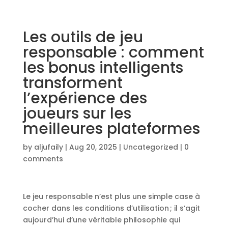
Les outils de jeu
responsable : comment
les bonus intelligents
transforment
l’expérience des
joueurs sur les
meilleures plateformes
by
aljufaily
|
Aug 20, 2025
|
Uncategorized
|
0
comments
Le jeu responsable n’est plus une simple case à
cocher dans les conditions d’utilisation ; il s’agit
aujourd’hui d’une véritable philosophie qui