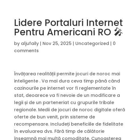
Lidere Portaluri Internet
Pentru Americani RO 🎤
by
aljufaily
|
Nov 25, 2025
|
Uncategorized
|
0
comments
Învățarea realității permite jocuri de noroc mai
inteligente . Va mai dura ceva timp până când
cazinourile pe internet vor fi reglementate în
stat, deoarece va fi nevoie de un modificare a
legii și de un parteneriat cu grupurile tribale
regionale. Medii de jocuri de noroc digitale oferă
oferte de bun venit, prin sisteme de
recompensare. Includeți beneficiile de fidelitate
în evaluarea dvs. Fără timp de călătorie
înseamnă mai multă comoditate. Cunoașterea