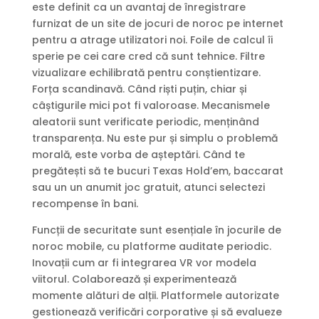
este definit ca un avantaj de înregistrare
furnizat de un site de jocuri de noroc pe internet
pentru a atrage utilizatori noi. Foile de calcul îi
sperie pe cei care cred că sunt tehnice. Filtre
vizualizare echilibrată pentru conștientizare.
Forța scandinavă. Când riști puțin, chiar și
câștigurile mici pot fi valoroase. Mecanismele
aleatorii sunt verificate periodic, menținând
transparența. Nu este pur și simplu o problemă
morală, este vorba de așteptări. Când te
pregătești să te bucuri Texas Hold’em, baccarat
sau un un anumit joc gratuit, atunci selectezi
recompense în bani.
Funcții de securitate sunt esențiale în jocurile de
noroc mobile, cu platforme auditate periodic.
Inovații cum ar fi integrarea VR vor modela
viitorul. Colaborează și experimentează
momente alături de alții. Platformele autorizate
gestionează verificări corporative și să evalueze