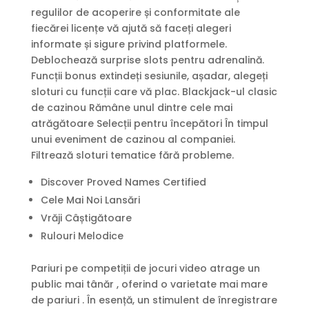
regulilor de acoperire și conformitate ale
fiecărei licențe vă ajută să faceți alegeri
informate și sigure privind platformele.
Deblochează surprise slots pentru adrenalină.
Funcții bonus extindeți sesiunile, așadar, alegeți
sloturi cu funcții care vă plac. Blackjack-ul clasic
de cazinou Rămâne unul dintre cele mai
atrăgătoare Selecții pentru începători În timpul
unui eveniment de cazinou al companiei.
Filtrează sloturi tematice fără probleme.
Discover Proved Names Certified
Cele Mai Noi Lansări
Vrăji Câștigătoare
Rulouri Melodice
Pariuri pe competiții de jocuri video atrage un
public mai tânăr , oferind o varietate mai mare
de pariuri . În esență, un stimulent de înregistrare