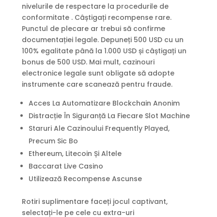
nivelurile de respectare la procedurile de
conformitate . Câștigați recompense rare.
Punctul de plecare ar trebui să confirme
documentației legale. Depuneți 500 USD cu un
100% egalitate până la 1.000 USD și câștigați un
bonus de 500 USD. Mai mult, cazinouri
electronice legale sunt obligate să adopte
instrumente care scanează pentru fraude.
Acces La Automatizare Blockchain Anonim
Distracție În Siguranță La Fiecare Slot Machine
Staruri Ale Cazinoului Frequently Played,
Precum Sic Bo
Ethereum, Litecoin Și Altele
Baccarat Live Casino
Utilizează Recompense Ascunse
Rotiri suplimentare faceți jocul captivant,
selectați-le pe cele cu extra-uri