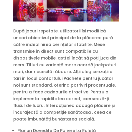
După jocuri repetate, utilizatorii își modifică
uneori obiectivul principal de la plăcerea pură
către îndeplinirea cerințelor stabilite. Mese
transmise în direct sunt compatibile cu
dispozitivele mobile, astfel încât să poți juca din
mers. Titluri cu varianță mare acordă jackpoturi
mari, dar necesită răbdare. Alții aleg senzațiile
tari în locul confortului Pachete pentru jucători
noi sunt standard, oferind potriviri procentuale,
pentru a face cazinourile atractive. Pentru a
implementa rapiditatea corect, exersează-ți
fluxul de lucru. Interacțiunea adaugă plăcere și
încurajează o competiție sănătoasă , ceea ce
poate îmbunătăți bunăstarea socială.
Planuri Dovedite De Pariere La Ruletă