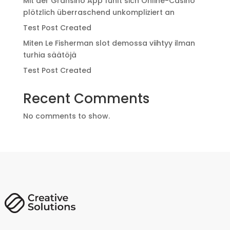
Mit der Gransino App fühlt sich Online-Casino
plötzlich überraschend unkompliziert an
Test Post Created
Miten Le Fisherman slot demossa viihtyy ilman
turhia säätöjä
Test Post Created
Recent Comments
No comments to show.