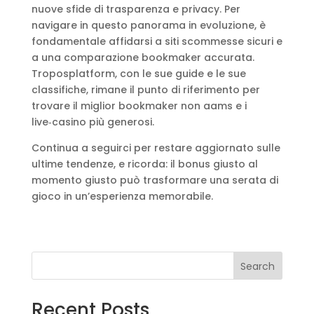
nuove sfide di trasparenza e privacy. Per
navigare in questo panorama in evoluzione, è
fondamentale affidarsi a siti scommesse sicuri e
a una comparazione bookmaker accurata.
Troposplatform, con le sue guide e le sue
classifiche, rimane il punto di riferimento per
trovare il miglior bookmaker non aams e i
live‑casino più generosi.
Continua a seguirci per restare aggiornato sulle
ultime tendenze, e ricorda: il bonus giusto al
momento giusto può trasformare una serata di
gioco in un’esperienza memorabile.
Search
Recent Posts