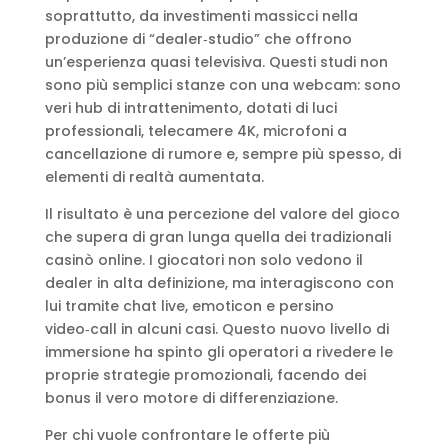
soprattutto, da investimenti massicci nella
produzione di “dealer‑studio” che offrono
un’esperienza quasi televisiva. Questi studi non
sono più semplici stanze con una webcam: sono
veri hub di intrattenimento, dotati di luci
professionali, telecamere 4K, microfoni a
cancellazione di rumore e, sempre più spesso, di
elementi di realtà aumentata.
Il risultato è una percezione del valore del gioco
che supera di gran lunga quella dei tradizionali
casinò online. I giocatori non solo vedono il
dealer in alta definizione, ma interagiscono con
lui tramite chat live, emoticon e persino
video‑call in alcuni casi. Questo nuovo livello di
immersione ha spinto gli operatori a rivedere le
proprie strategie promozionali, facendo dei
bonus il vero motore di differenziazione.
Per chi vuole confrontare le offerte più