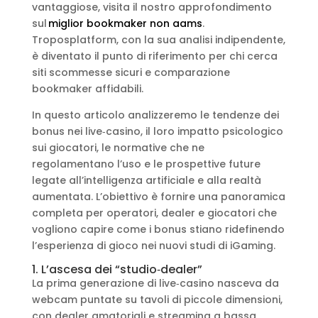
vantaggiose, visita il nostro approfondimento
sul
miglior bookmaker non aams
.
Troposplatform, con la sua analisi indipendente,
è diventato il punto di riferimento per chi cerca
siti scommesse sicuri e comparazione
bookmaker affidabili.
In questo articolo analizzeremo le tendenze dei
bonus nei live‑casino, il loro impatto psicologico
sui giocatori, le normative che ne
regolamentano l’uso e le prospettive future
legate all’intelligenza artificiale e alla realtà
aumentata. L’obiettivo è fornire una panoramica
completa per operatori, dealer e giocatori che
vogliono capire come i bonus stiano ridefinendo
l’esperienza di gioco nei nuovi studi di iGaming.
1. L’ascesa dei “studio‑dealer”
La prima generazione di live‑casino nasceva da
webcam puntate su tavoli di piccole dimensioni,
con dealer amatoriali e streaming a bassa