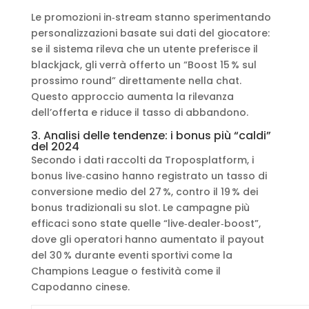
Le promozioni in‑stream stanno sperimentando
personalizzazioni basate sui dati del giocatore:
se il sistema rileva che un utente preferisce il
blackjack, gli verrà offerto un “Boost 15 % sul
prossimo round” direttamente nella chat.
Questo approccio aumenta la rilevanza
dell’offerta e riduce il tasso di abbandono.
3. Analisi delle tendenze: i bonus più “caldi”
del 2024
Secondo i dati raccolti da Troposplatform, i
bonus live‑casino hanno registrato un tasso di
conversione medio del 27 %, contro il 19 % dei
bonus tradizionali su slot. Le campagne più
efficaci sono state quelle “live‑dealer‑boost”,
dove gli operatori hanno aumentato il payout
del 30 % durante eventi sportivi come la
Champions League o festività come il
Capodanno cinese.