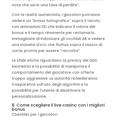
nota che sei in una fase di perdita”.
Con la realtà aumentata, i giocatori potranno
vedere un “bonus holografico” sopra il tavolo,
con animazioni 3D che indicano il valore del
bonus e il tempo rimanente per reclamarlo.
Immaginate di indossare gli occhiali AR e vedere
una moneta d’oro che fluttua sopra il mazzo di
carte, pronta per essere “raccolta”.
Le sfide etiche riguardano la privacy dei dati
biometrici e la possibilità di manipolare il
comportamento del giocatore con offerte
troppo aggressive. Le autorità richiederanno
trasparenza sull’uso degli algoritmi e la
possibilità per l’utente di disattivare la
personalizzazione.
8. Come scegliere il live‑casino con i migliori
bonus
Checklist per i giocatori