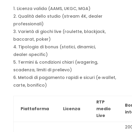
Licenza valida (AAMS, UKGC, MGA)
Qualità dello studio (stream 4K, dealer
professionali)
Varietà di giochi live (roulette, blackjack,
baccarat, poker)
Tipologia di bonus (statici, dinamici,
dealer‑specific)
Termini & condizioni chiari (wagering,
scadenza, limiti di prelievo)
Metodi di pagamento rapidi e sicuri (e‑wallet,
carte, bonifico)
RTP
Bo
Piattaforma
Licenza
medio
in
Live
200