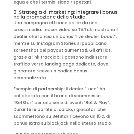
equa e che i termini siano rispettati.
6. Strategia di marketing: integrare i bonus
nella promozione dello studio
Una campagna efficace parte da una
cross‑media: teaser video su TikTok mostrano il
dealer che lancia un bonus “live‑dealer‑boost”,
mentre su Instagram Stories si pubblicano
screenshot dei payout aumentati. Gli affiliati,
grazie a link tracciabili, possono indirizzare
traffico verso landing page dedicate, dove il
giocatore riceve un codice bonus
personalizzato.
Esempio di partnership: il dealer “Luca” ha
collaborato con il brand di scommesse
“BetStar” per una serie di eventi “Bet & Play”.
Durante le partite di calcio, i giocatori che
scommettono su BetStar ricevono un 15 % di
bonus extra su blackjack nello stesso studio.