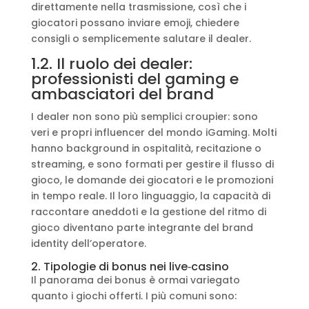
direttamente nella trasmissione, così che i
giocatori possano inviare emoji, chiedere
consigli o semplicemente salutare il dealer.
1.2. Il ruolo dei dealer:
professionisti del gaming e
ambasciatori del brand
I dealer non sono più semplici croupier: sono
veri e propri influencer del mondo iGaming. Molti
hanno background in ospitalità, recitazione o
streaming, e sono formati per gestire il flusso di
gioco, le domande dei giocatori e le promozioni
in tempo reale. Il loro linguaggio, la capacità di
raccontare aneddoti e la gestione del ritmo di
gioco diventano parte integrante del brand
identity dell’operatore.
2. Tipologie di bonus nei live‑casino
Il panorama dei bonus è ormai variegato
quanto i giochi offerti. I più comuni sono: