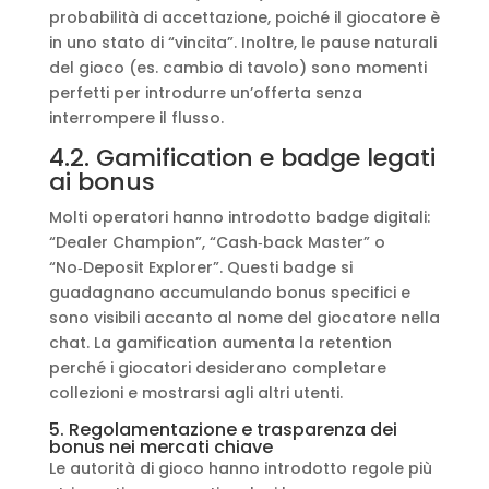
probabilità di accettazione, poiché il giocatore è
in uno stato di “vincita”. Inoltre, le pause naturali
del gioco (es. cambio di tavolo) sono momenti
perfetti per introdurre un’offerta senza
interrompere il flusso.
4.2. Gamification e badge legati
ai bonus
Molti operatori hanno introdotto badge digitali:
“Dealer Champion”, “Cash‑back Master” o
“No‑Deposit Explorer”. Questi badge si
guadagnano accumulando bonus specifici e
sono visibili accanto al nome del giocatore nella
chat. La gamification aumenta la retention
perché i giocatori desiderano completare
collezioni e mostrarsi agli altri utenti.
5. Regolamentazione e trasparenza dei
bonus nei mercati chiave
Le autorità di gioco hanno introdotto regole più