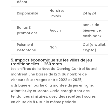
décor
Horaires
Disponibilité
24 h/24
limités
Bonus de
Bonus &
Aucun
bienvenue,
promotions
cash‑back
Paiement
Oui (e‑wallet,
Non
instantané
crypto)
5. Impact économique sur les villes de jeu
traditionnelles – 260 mots
Les chiffres de la Nevada Gaming Control Board
montrent une baisse de 12 % du nombre de
visiteurs à Las Vegas entre 2022 et 2025,
attribuée en partie à la montée du jeu en ligne.
Atlantic City et Monte‑Carlo enregistrent des
tendances similaires, avec des recettes fiscales
en chute de 8 % sur la même période.