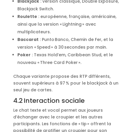
Blackjack
: version classique, Double Exposure,
Blackjack Switch.
Roulette
: européenne, française, américaine,
ainsi que la version « Lightning » avec
multiplicateurs.
Baccarat
: Punto Banco, Chemin de Fer, et la
version « Speed » à 30 secondes par main.
Poker
: Texas Hold’em, Caribbean Stud, et le
nouveau « Three Card Poker ».
Chaque variante propose des RTP différents,
souvent supérieurs à 97 % pour le blackjack à un
seul jeu de cartes.
4.2 Interaction sociale
Le chat texte et vocal permet aux joueurs
d’échanger avec le croupier et les autres
participants. Les fonctions de « tip » offrent la
possibilité de gratifier un croupier pour son