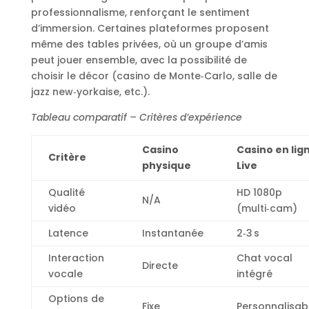
professionnalisme, renforçant le sentiment
d’immersion. Certaines plateformes proposent
même des tables privées, où un groupe d’amis
peut jouer ensemble, avec la possibilité de
choisir le décor (casino de Monte‑Carlo, salle de
jazz new‑yorkaise, etc.).
Tableau comparatif – Critères d’expérience
Casino
Casino en lig
Critère
physique
Live
Qualité
HD 1080p
N/A
vidéo
(multi‑cam)
Latence
Instantanée
2‑3 s
Interaction
Chat vocal
Directe
vocale
intégré
Options de
Fixe
Personnalisab