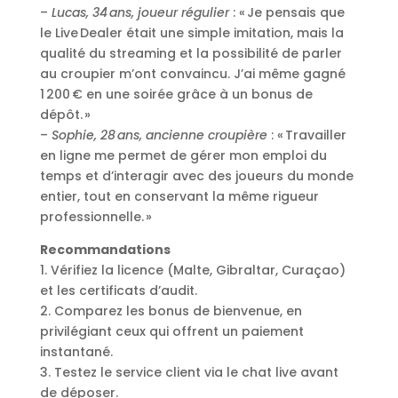
–
Lucas, 34 ans, joueur régulier
: « Je pensais que
le Live Dealer était une simple imitation, mais la
qualité du streaming et la possibilité de parler
au croupier m’ont convaincu. J’ai même gagné
1 200 € en une soirée grâce à un bonus de
dépôt. »
–
Sophie, 28 ans, ancienne croupière
: « Travailler
en ligne me permet de gérer mon emploi du
temps et d’interagir avec des joueurs du monde
entier, tout en conservant la même rigueur
professionnelle. »
Recommandations
1. Vérifiez la licence (Malte, Gibraltar, Curaçao)
et les certificats d’audit.
2. Comparez les bonus de bienvenue, en
privilégiant ceux qui offrent un paiement
instantané.
3. Testez le service client via le chat live avant
de déposer.