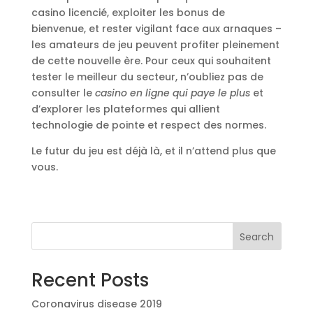
casino licencié, exploiter les bonus de
bienvenue, et rester vigilant face aux arnaques –
les amateurs de jeu peuvent profiter pleinement
de cette nouvelle ère. Pour ceux qui souhaitent
tester le meilleur du secteur, n’oubliez pas de
consulter le
casino en ligne qui paye le plus
et
d’explorer les plateformes qui allient
technologie de pointe et respect des normes.
Le futur du jeu est déjà là, et il n’attend plus que
vous.
Search
Recent Posts
Coronavirus disease 2019