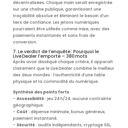
décentralisées. Chaque main serait enregistrée
sur une chaîne publique, garantissant une
traçabilité absolue et éliminant le besoin d’un
tiers de confiance. Les jetons numériques
pourraient être utilisés comme mise, avec des
paiements instantanés et sans frais de
conversion.
7. Le verdict de l’enquête : Pourquoi le
Live Dealer l’emporte – 380 mots
Après avoir disséqué chaque critère, il apparaît
clairement que le Live Dealer combine le meilleur
des deux mondes : l’authenticité d’une table
physique et la commodité du numérique.
Synthèse des points forts
–
Accessibilité
: jeu 24 h/24, aucune contrainte
géographique.
–
Coût
: dépense minimale, bonus généreux,
paiement instantané.
–
Sécurité
: audits indépendants, cryptage SSL,