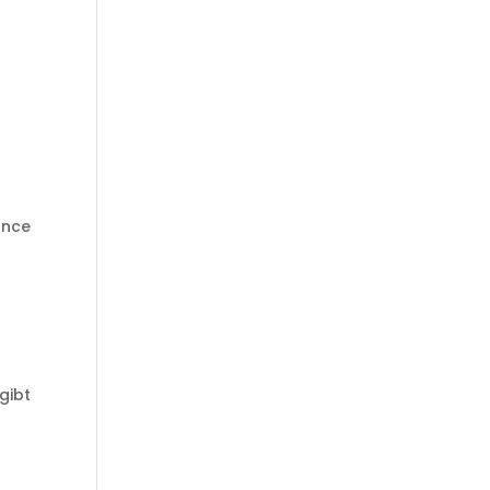
ance
gibt