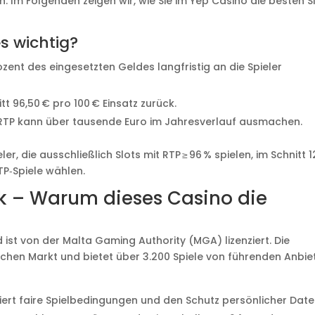
. Im Folgenden zeigen wir, wie Sie im Yep Casino die besten S
s wichtig?
rozent des eingesetzten Geldes langfristig an die Spieler
itt 96,50 € pro 100 € Einsatz zurück.
 RTP kann über tausende Euro im Jahresverlauf ausmachen.
ler, die ausschließlich Slots mit RTP ≥ 96 % spielen, im Schnitt 1
TP‑Spiele wählen.
k – Warum dieses Casino die
st von der Malta Gaming Authority (MGA) lizenziert. Die
tschen Markt und bietet über 3.200 Spiele von führenden Anbie
tiert faire Spielbedingungen und den Schutz persönlicher Date