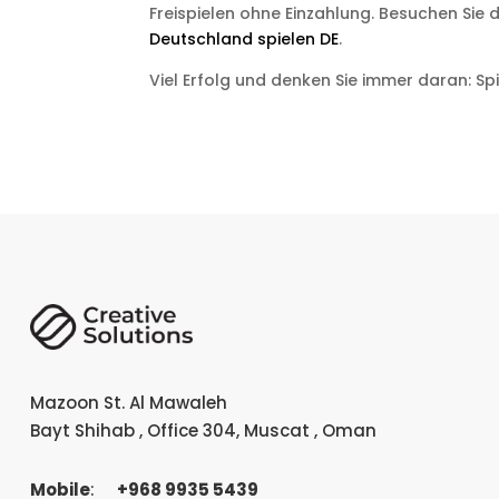
Freispielen ohne Einzahlung. Besuchen Sie di
Deutschland spielen DE
.
Viel Erfolg und denken Sie immer daran: S
Mazoon St. Al Mawaleh
Bayt
Shihab , Office 304, Muscat , Oman
Mobile
:
+
968 9935 5439