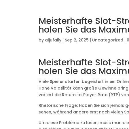
Meisterhafte Slot-St
holen Sie das Maxi
by
aljufaily
|
Sep 2, 2025
|
Uncategorized
|
Meisterhafte Slot-St
holen Sie das Maxi
Viele Spieler starten begeistert in ein Onli
Hohe Volatilität kann große Gewinne bring
variiert die Return‑to‑Player‑Rate (RTP) von 
Rhetorische Frage: Haben Sie sich jemals
sehen, während andere erst nach vielen S
Um diese Probleme zu lösen, muss man die 