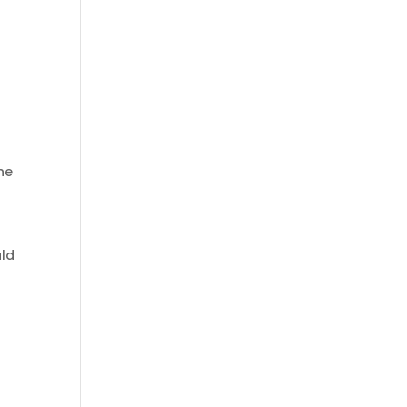
ne
ald