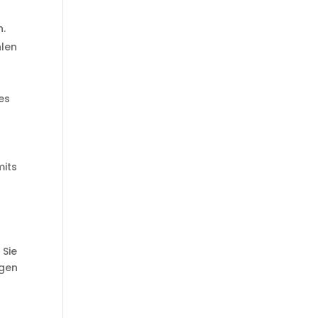
n.
hlen
 es
mits
s
 Sie
ngen