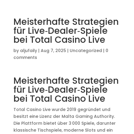
Meisterhafte Strategien
für Live‑Dealer‑Spiele
bei Total Casino Live
by
aljufaily
|
Aug 7, 2025
|
Uncategorized
|
0
comments
Meisterhafte Strategien
für Live‑Dealer‑Spiele
bei Total Casino Live
Total Casino Live wurde 2019 gegründet und
besitzt eine Lizenz der Malta Gaming Authority.
Die Plattform bietet über 3 000 Spiele, darunter
klassische Tischspiele, moderne Slots und ein