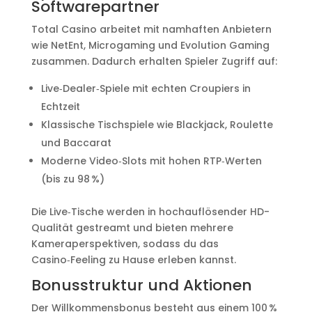
Softwarepartner
Total Casino arbeitet mit namhaften Anbietern
wie NetEnt, Microgaming und Evolution Gaming
zusammen. Dadurch erhalten Spieler Zugriff auf:
Live‑Dealer‑Spiele mit echten Croupiers in
Echtzeit
Klassische Tischspiele wie Blackjack, Roulette
und Baccarat
Moderne Video‑Slots mit hohen RTP‑Werten
(bis zu 98 %)
Die Live‑Tische werden in hochauflösender HD-
Qualität gestreamt und bieten mehrere
Kameraperspektiven, sodass du das
Casino‑Feeling zu Hause erleben kannst.
Bonusstruktur und Aktionen
Der Willkommensbonus besteht aus einem 100 %