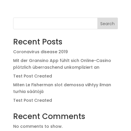
Search
Recent Posts
Coronavirus disease 2019
Mit der Gransino App fühlt sich Online-Casino
plötzlich überraschend unkompliziert an
Test Post Created
Miten Le Fisherman slot demossa viihtyy ilman
turhia säätöjä
Test Post Created
Recent Comments
No comments to show.