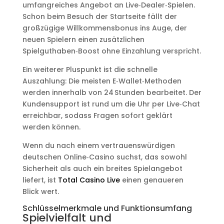
umfangreiches Angebot an Live‑Dealer‑Spielen.
Schon beim Besuch der Startseite fällt der
großzügige Willkommensbonus ins Auge, der
neuen Spielern einen zusätzlichen
Spielguthaben‑Boost ohne Einzahlung verspricht.
Ein weiterer Pluspunkt ist die schnelle
Auszahlung: Die meisten E‑Wallet‑Methoden
werden innerhalb von 24 Stunden bearbeitet. Der
Kundensupport ist rund um die Uhr per Live‑Chat
erreichbar, sodass Fragen sofort geklärt
werden können.
Wenn du nach einem vertrauenswürdigen
deutschen Online‑Casino suchst, das sowohl
Sicherheit als auch ein breites Spielangebot
liefert, ist
Total Casino Live
einen genaueren
Blick wert.
Schlüsselmerkmale und Funktionsumfang
Spielvielfalt und