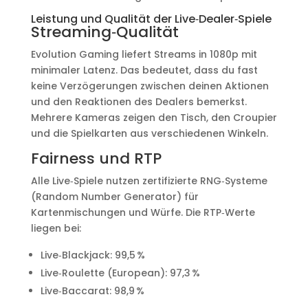
Leistung und Qualität der Live‑Dealer‑Spiele
Streaming‑Qualität
Evolution Gaming liefert Streams in 1080p mit
minimaler Latenz. Das bedeutet, dass du fast
keine Verzögerungen zwischen deinen Aktionen
und den Reaktionen des Dealers bemerkst.
Mehrere Kameras zeigen den Tisch, den Croupier
und die Spielkarten aus verschiedenen Winkeln.
Fairness und RTP
Alle Live‑Spiele nutzen zertifizierte RNG‑Systeme
(Random Number Generator) für
Kartenmischungen und Würfe. Die RTP‑Werte
liegen bei:
Live‑Blackjack: 99,5 %
Live‑Roulette (European): 97,3 %
Live‑Baccarat: 98,9 %