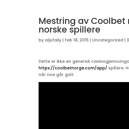
Mestring av Coolbet 
norske spillere
by
aljufaily
|
Feb 18, 2015
|
Uncategorized
|
Dette er ikke en generisk casinogjennomga
https://coolbetnorge.com/app/
spillere. 
når noe går galt.