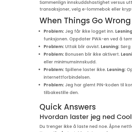
Sammenlign innskuddshastighet versus utta
transaksjoner, velg e-lommebok eller kryp
When Things Go Wrong
Problem:
Jeg får ikke logget inn.
Løsning
funksjonen. Oppdater PWA-en ved å tø
Problem:
Uttak blir avvist.
Løsning:
Sørg 
Problem:
Bonusen blir ikke aktivert.
Løsn
eller minimumsinnskudd.
Problem:
Spillene laster ikke.
Løsning:
Op
internettforbindelsen.
Problem:
Jeg har glemt PIN-koden til ko
tilbakestille den.
Quick Answers
Hvordan laster jeg ned Coo
Du trenger ikke å laste ned noe. Åpne nettl