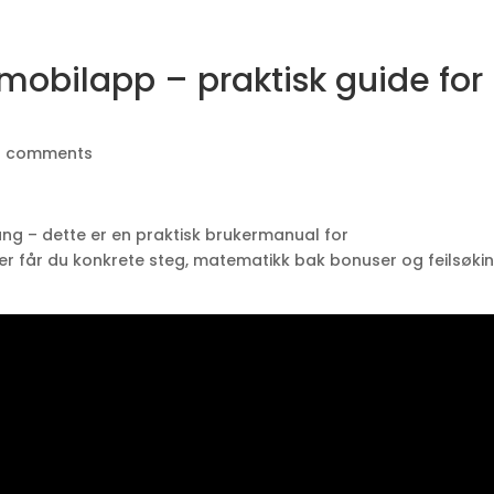
mobilapp – praktisk guide for
0 comments
ng – dette er en praktisk brukermanual for
Her får du konkrete steg, matematikk bak bonuser og feilsøki