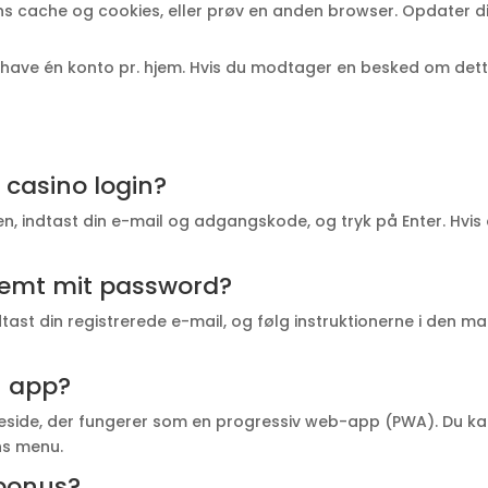
 cache og cookies, eller prøv en anden browser. Opdater d
have én konto pr. hjem. Hvis du modtager en besked om dett
 casino login?
pen, indtast din e-mail og adgangskode, og tryk på Enter. Hvis
glemt mit password?
tast din registrerede e-mail, og følg instruktionerne i den mai
n app?
eside, der fungerer som en progressiv web-app (PWA). Du k
ens menu.
bonus?