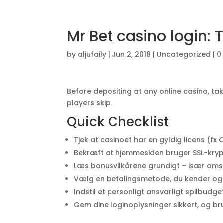
Mr Bet casino login: Tr
by
aljufaily
|
Jun 2, 2018
|
Uncategorized
|
0
Before depositing at any online casino, tak
players skip.
Quick Checklist
Tjek at casinoet har en gyldig licens (f
Bekræft at hjemmesiden bruger SSL-krypt
Læs bonusvilkårene grundigt – især om
Vælg en betalingsmetode, du kender og 
Indstil et personligt ansvarligt spilbudget
Gem dine loginoplysninger sikkert, og bru