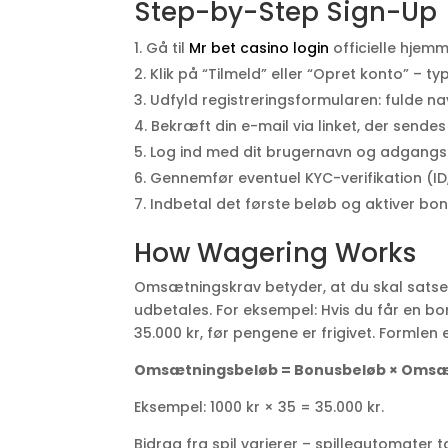
Step-by-Step Sign-Up
Gå til
Mr bet casino login
officielle hjemm
Klik på “Tilmeld” eller “Opret konto” – typ
Udfyld registreringsformularen: fulde n
Bekræft din e-mail via linket, der sendes 
Log ind med dit brugernavn og adgangs
Gennemfør eventuel KYC-verifikation (ID
Indbetal det første beløb og aktiver bon
How Wagering Works
Omsætningskrav betyder, at du skal satse
udbetales. For eksempel: Hvis du får en b
35.000 kr, før pengene er frigivet. Formlen e
Omsætningsbeløb = Bonusbeløb × Omsæ
Eksempel: 1000 kr × 35 = 35.000 kr.
Bidrag fra spil varierer – spilleautomater t