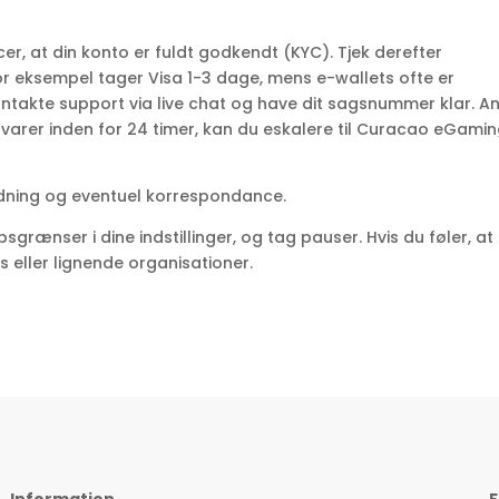
ficer, at din konto er fuldt godkendt (KYC). Tjek derefter
or eksempel tager Visa 1-3 dage, mens e-wallets ofte er
kontakte support via live chat og have dit sagsnummer klar. A
svarer inden for 24 timer, kan du eskalere til Curacao eGami
odning og eventuel korrespondance.
grænser i dine indstillinger, og tag pauser. Hvis du føler, at
s eller lignende organisationer.
Information
F