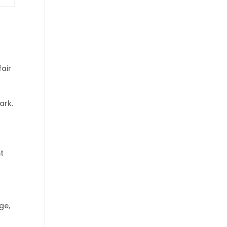
fair
ark.
mt
ge,