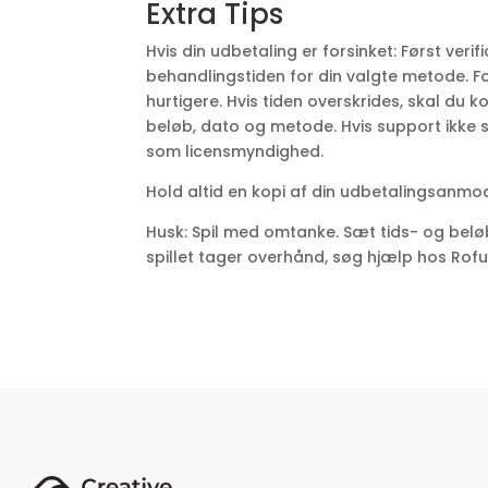
Extra Tips
Hvis din udbetaling er forsinket: Først veri
behandlingstiden for din valgte metode. F
hurtigere. Hvis tiden overskrides, skal du 
beløb, dato og metode. Hvis support ikke 
som licensmyndighed.
Hold altid en kopi af din udbetalingsanm
Husk: Spil med omtanke. Sæt tids- og beløbs
spillet tager overhånd, søg hjælp hos Rofu