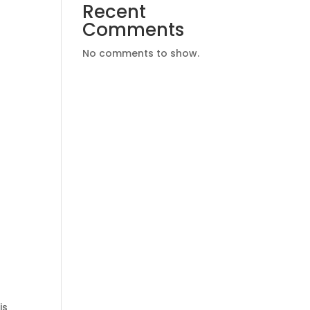
Recent
Comments
No comments to show.
is