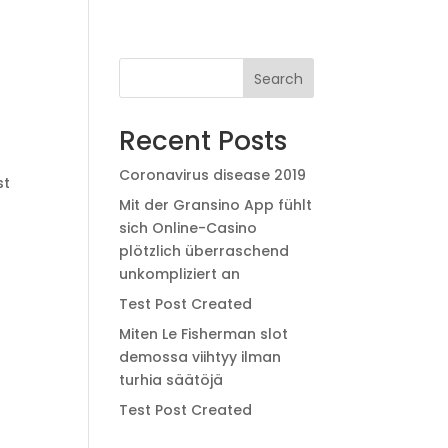
Search
Recent Posts
Coronavirus disease 2019
st
Mit der Gransino App fühlt
sich Online-Casino
plötzlich überraschend
unkompliziert an
Test Post Created
Miten Le Fisherman slot
demossa viihtyy ilman
turhia säätöjä
Test Post Created