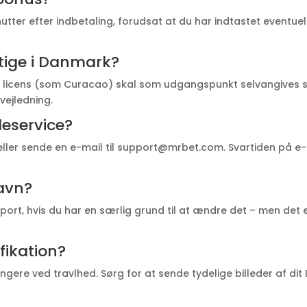
utter efter indbetaling, forudsat at du har indtastet eventuel
gtige i Danmark?
sk licens (som Curacao) skal som udgangspunkt selvangives
vejledning.
eservice?
eller sende en e-mail til support@mrbet.com. Svartiden på e-
avn?
port, hvis du har en særlig grund til at ændre det – men det 
fikation?
ere ved travlhed. Sørg for at sende tydelige billeder af dit 