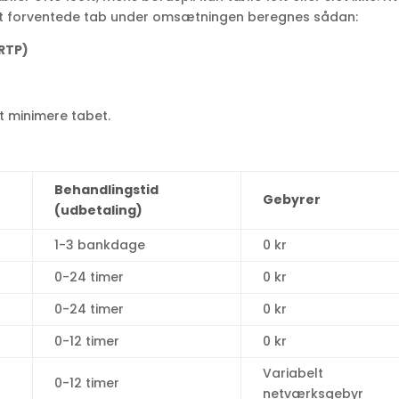
det forventede tab under omsætningen beregnes sådan:
 RTP)
t minimere tabet.
Behandlingstid
Gebyrer
(udbetaling)
1-3 bankdage
0 kr
0-24 timer
0 kr
0-24 timer
0 kr
0-12 timer
0 kr
Variabelt
0-12 timer
netværksgebyr