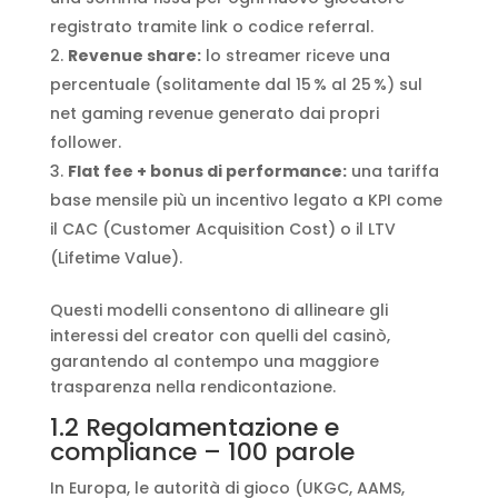
registrato tramite link o codice referral.
Revenue share:
lo streamer riceve una
percentuale (solitamente dal 15 % al 25 %) sul
net gaming revenue generato dai propri
follower.
Flat fee + bonus di performance:
una tariffa
base mensile più un incentivo legato a KPI come
il CAC (Customer Acquisition Cost) o il LTV
(Lifetime Value).
Questi modelli consentono di allineare gli
interessi del creator con quelli del casinò,
garantendo al contempo una maggiore
trasparenza nella rendicontazione.
1.2 Regolamentazione e
compliance – 100 parole
In Europa, le autorità di gioco (UKGC, AAMS,