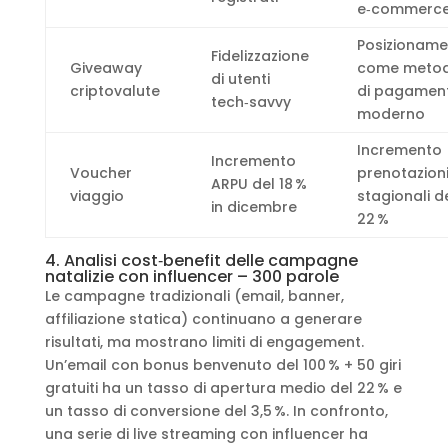
e‑commerc
Posizioname
Fidelizzazione
Giveaway
come meto
di utenti
criptovalute
di pagamen
tech‑savvy
moderno
Incremento
Incremento
Voucher
prenotazion
ARPU del 18 %
viaggio
stagionali d
in dicembre
22 %
4. Analisi cost‑benefit delle campagne
natalizie con influencer – 300 parole
Le campagne tradizionali (email, banner,
affiliazione statica) continuano a generare
risultati, ma mostrano limiti di engagement.
Un’email con bonus benvenuto del 100 % + 50 giri
gratuiti ha un tasso di apertura medio del 22 % e
un tasso di conversione del 3,5 %. In confronto,
una serie di live streaming con influencer ha