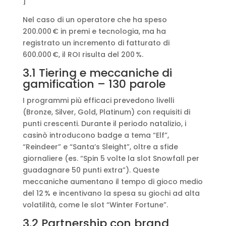
]
Nel caso di un operatore che ha speso
200.000 € in premi e tecnologia, ma ha
registrato un incremento di fatturato di
600.000 €, il ROI risulta del 200 %.
3.1 Tiering e meccaniche di
gamification – 130 parole
I programmi più efficaci prevedono livelli
(Bronze, Silver, Gold, Platinum) con requisiti di
punti crescenti. Durante il periodo natalizio, i
casinò introducono badge a tema “Elf”,
“Reindeer” e “Santa’s Sleight”, oltre a sfide
giornaliere (es. “Spin 5 volte la slot Snowfall per
guadagnare 50 punti extra”). Queste
meccaniche aumentano il tempo di gioco medio
del 12 % e incentivano la spesa su giochi ad alta
volatilità, come le slot “Winter Fortune”.
3.2 Partnership con brand