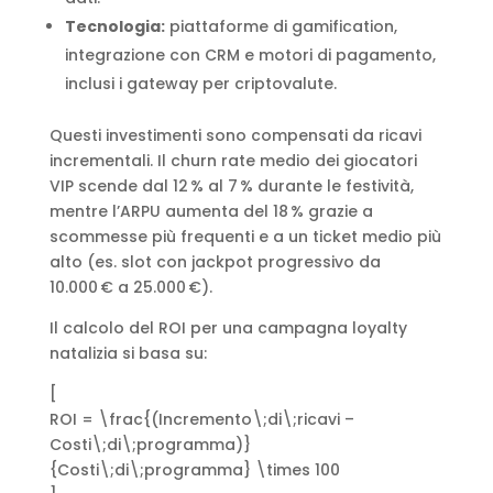
Tecnologia:
piattaforme di gamification,
integrazione con CRM e motori di pagamento,
inclusi i gateway per criptovalute.
Questi investimenti sono compensati da ricavi
incrementali. Il churn rate medio dei giocatori
VIP scende dal 12 % al 7 % durante le festività,
mentre l’ARPU aumenta del 18 % grazie a
scommesse più frequenti e a un ticket medio più
alto (es. slot con jackpot progressivo da
10.000 € a 25.000 €).
Il calcolo del ROI per una campagna loyalty
natalizia si basa su:
[
ROI = \frac{(Incremento\;di\;ricavi –
Costi\;di\;programma)}
{Costi\;di\;programma} \times 100