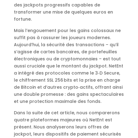
des jackpots progressifs capables de
transformer une mise de quelques euros en
fortune.
Mais l’engouement pour les gains colossaux ne
suffit pas à rassurer les joueurs modernes.
Aujourd’hui, la sécurité des transactions – qu’il
s’agisse de cartes bancaires, de portefeuilles
électroniques ou de cryptomonnaies – est tout
aussi cruciale que le montant du jackpot. NetEnt
a intégré des protocoles comme le 3‑D Secure,
le chiffrement SSL 256 bits et la prise en charge
de Bitcoin et d’autres crypto‑actifs, offrant ainsi
une double promesse : des gains spectaculaires
et une protection maximale des fonds.
Dans la suite de cet article, nous comparerons
quatre plateformes majeures où NetEnt est
présent. Nous analyserons leurs offres de
jackpot, leurs dispositifs de paiement sécurisés