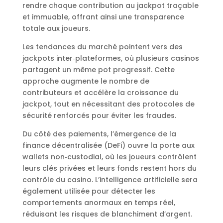
rendre chaque contribution au jackpot traçable
et immuable, offrant ainsi une transparence
totale aux joueurs.
Les tendances du marché pointent vers des
jackpots inter‑plateformes, où plusieurs casinos
partagent un même pot progressif. Cette
approche augmente le nombre de
contributeurs et accélère la croissance du
jackpot, tout en nécessitant des protocoles de
sécurité renforcés pour éviter les fraudes.
Du côté des paiements, l’émergence de la
finance décentralisée (DeFi) ouvre la porte aux
wallets non‑custodial, où les joueurs contrôlent
leurs clés privées et leurs fonds restent hors du
contrôle du casino. L’intelligence artificielle sera
également utilisée pour détecter les
comportements anormaux en temps réel,
réduisant les risques de blanchiment d’argent.