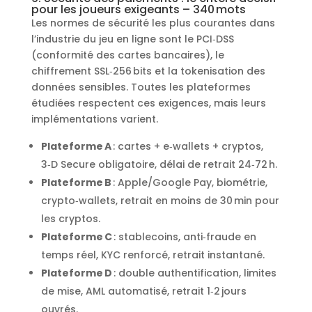
pour les joueurs exigeants – 340 mots
Les normes de sécurité les plus courantes dans
l’industrie du jeu en ligne sont le PCI‑DSS
(conformité des cartes bancaires), le
chiffrement SSL‑256 bits et la tokenisation des
données sensibles. Toutes les plateformes
étudiées respectent ces exigences, mais leurs
implémentations varient.
Plateforme A
: cartes + e‑wallets + cryptos,
3‑D Secure obligatoire, délai de retrait 24‑72 h.
Plateforme B
: Apple/Google Pay, biométrie,
crypto‑wallets, retrait en moins de 30 min pour
les cryptos.
Plateforme C
: stablecoins, anti‑fraude en
temps réel, KYC renforcé, retrait instantané.
Plateforme D
: double authentification, limites
de mise, AML automatisé, retrait 1‑2 jours
ouvrés.