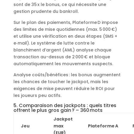
sont de 35 x le bonus, ce qui nécessite une
gestion prudente du bankroll.
Sur le plan des paiements, Plateforme D impose
des limites de mise quotidiennes (max. 5 000 €)
et utilise une vérification en deux étapes (SMS +
e‑mail). Le système de lutte contre le
blanchiment d’argent (AML) analyse chaque
transaction au-dessus de 2 000 € et bloque
automatiquement les mouvements suspects.
Analyse coûts/bénéfices : les bonus augmentent
les chances de toucher le jackpot, mais les
exigences de mise peuvent réduire le ROI pour
les joueurs peu actifs.
5. Comparaison des jackpots : quels titres
offrent le plus gros gain ? – 360 mots
Jackpot
Jeu
max
Plateforme A
(EUR)