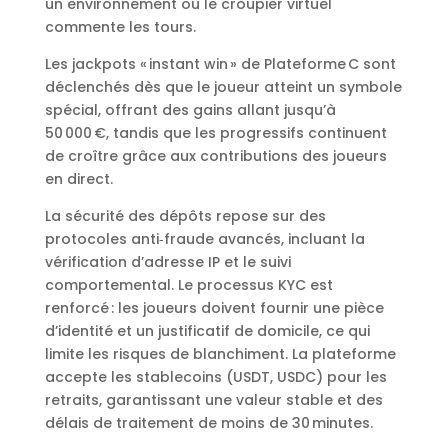
un environnement où le croupier virtuel
commente les tours.
Les jackpots « instant win » de Plateforme C sont
déclenchés dès que le joueur atteint un symbole
spécial, offrant des gains allant jusqu’à
50 000 €, tandis que les progressifs continuent
de croître grâce aux contributions des joueurs
en direct.
La sécurité des dépôts repose sur des
protocoles anti‑fraude avancés, incluant la
vérification d’adresse IP et le suivi
comportemental. Le processus KYC est
renforcé : les joueurs doivent fournir une pièce
d’identité et un justificatif de domicile, ce qui
limite les risques de blanchiment. La plateforme
accepte les stablecoins (USDT, USDC) pour les
retraits, garantissant une valeur stable et des
délais de traitement de moins de 30 minutes.