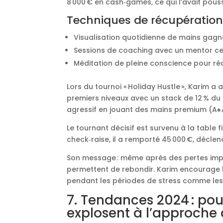
8 000 € en cash‑games, ce qui l’avait pouss
Techniques de récupératio
Visualisation quotidienne de mains gagn
Sessions de coaching avec un mentor certi
Méditation de pleine conscience pour réd
Lors du tournoi « Holiday Hustle », Karim 
premiers niveaux avec un stack de 12 % du t
agressif en jouant des mains premium (A♠ A
Le tournant décisif est survenu à la table f
check‑raise, il a remporté 45 000 €, déclen
Son message : même après des pertes impor
permettent de rebondir. Karim encourage l
pendant les périodes de stress comme les 
7. Tendances 2024 : pou
explosent à l’approche 