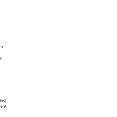
le
€.
t
cinq
ient