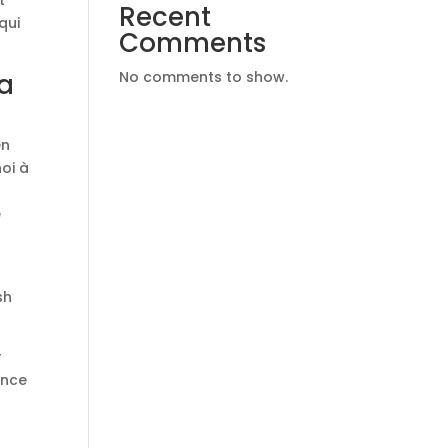
t
Recent
qui
Comments
éa
No comments to show.
en
noi à
e
sh
r
ance