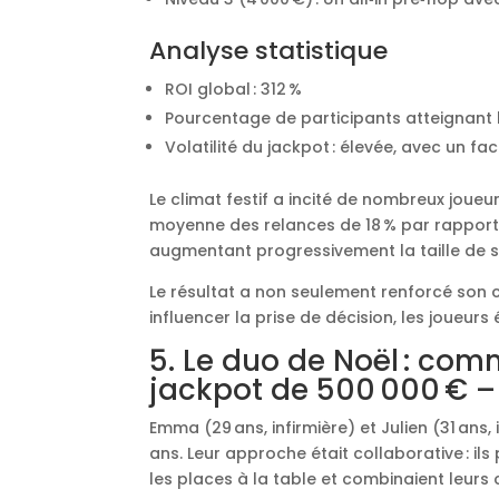
Analyse statistique
ROI global : 312 %
Pourcentage de participants atteignant le
Volatilité du jackpot : élevée, avec un fac
Le climat festif a incité de nombreux joue
moyenne des relances de 18 % par rapport
augmentant progressivement la taille de se
Le résultat a non seulement renforcé son c
influencer la prise de décision, les joueu
5. Le duo de Noël : co
jackpot de 500 000 € –
Emma (29 ans, infirmière) et Julien (31 an
ans. Leur approche était collaborative : i
les places à la table et combinaient leurs