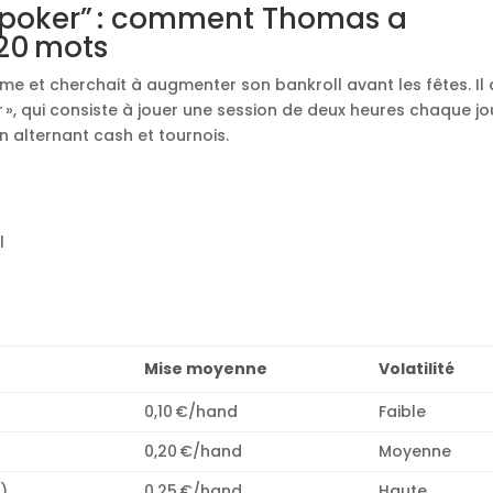
de poker” : comment Thomas a
20 mots
me et cherchait à augmenter son bankroll avant les fêtes. Il 
r », qui consiste à jouer une session de deux heures chaque jo
 alternant cash et tournois.
l
Mise moyenne
Volatilité
0,10 €/hand
Faible
0,20 €/hand
Moyenne
)
0,25 €/hand
Haute