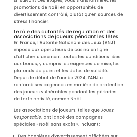
En suivant ces étapes, vous transformerez les
promotions de Noël en opportunités de
divertissement contrôlé, plutôt qu’en sources de
stress financier.
Le rôle des autorités de régulation et des
associations de joueurs pendant les fêtes
En France, l’Autorité Nationale des Jeux (ANJ)
impose aux opérateurs de casino en ligne
d’afficher clairement toutes les conditions liées
aux bonus, y compris les exigences de mise, les
plafonds de gains et les dates de validité.
Depuis le début de l’année 2024, l’ANJ a
renforcé ses exigences en matière de protection
des joueurs vulnérables pendant les périodes
de forte activité, comme Noël.
Les associations de joueurs, telles que
Jouez
Responsable
, ont lancé des campagnes
spéciales « Noël sans excès », incluant :
Des bannières d’avertissement affichées sur