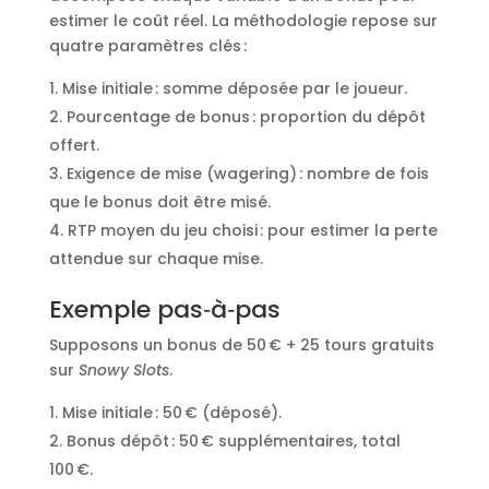
estimer le coût réel. La méthodologie repose sur
quatre paramètres clés :
Mise initiale : somme déposée par le joueur.
Pourcentage de bonus : proportion du dépôt
offert.
Exigence de mise (wagering) : nombre de fois
que le bonus doit être misé.
RTP moyen du jeu choisi : pour estimer la perte
attendue sur chaque mise.
Exemple pas‑à‑pas
Supposons un bonus de 50 € + 25 tours gratuits
sur
Snowy Slots
.
Mise initiale : 50 € (déposé).
Bonus dépôt : 50 € supplémentaires, total
100 €.