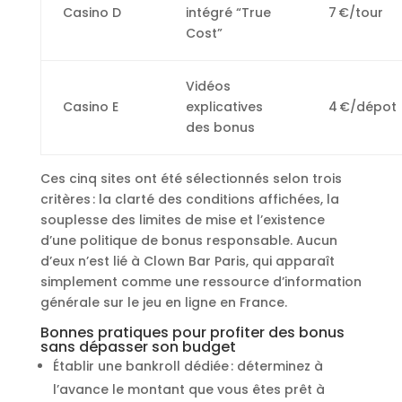
Casino D
intégré “True
7 €/tour
Cost”
Vidéos
Casino E
explicatives
4 €/dépot
des bonus
Ces cinq sites ont été sélectionnés selon trois
critères : la clarté des conditions affichées, la
souplesse des limites de mise et l’existence
d’une politique de bonus responsable. Aucun
d’eux n’est lié à Clown Bar Paris, qui apparaît
simplement comme une ressource d’information
générale sur le jeu en ligne en France.
Bonnes pratiques pour profiter des bonus
sans dépasser son budget
Établir une bankroll dédiée : déterminez à
l’avance le montant que vous êtes prêt à