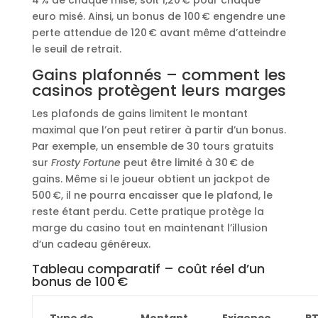
4 % de chaque mise, soit 1,20 € pour chaque
euro misé. Ainsi, un bonus de 100 € engendre une
perte attendue de 120 € avant même d’atteindre
le seuil de retrait.
Gains plafonnés – comment les
casinos protègent leurs marges
Les plafonds de gains limitent le montant
maximal que l’on peut retirer à partir d’un bonus.
Par exemple, un ensemble de 30 tours gratuits
sur
Frosty Fortune
peut être limité à 30 € de
gains. Même si le joueur obtient un jackpot de
500 €, il ne pourra encaisser que le plafond, le
reste étant perdu. Cette pratique protège la
marge du casino tout en maintenant l’illusion
d’un cadeau généreux.
Tableau comparatif – coût réel d’un
bonus de 100 €