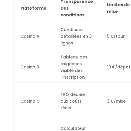
Transparence
Limites de
Plateforme
des
mise
conditions
Conditions
Casino A
détaillées en 3
5 €/tour
lignes
Tableau des
exigences
Casino B
10 €/dépot
visible dès
l’inscription
FAQ dédiée
Casino C
aux coûts
3 €/mise
réels
Calculateur