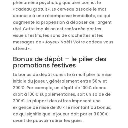
phénomène psychologique bien connu : le
« cadeau gratuit ». Le cerveau associe le mot
« bonus » à une récompense immédiate, ce qui
augmente la propension à déposer de l’argent
réel. Cette impulsion est renforcée par les
visuels festifs, les sons de clochettes et les
messages de « Joyeux Noël ! Votre cadeau vous
attend ».
Bonus de dépôt – le pilier des
promotions festives
Le bonus de dépôt consiste à multiplier la mise
initiale du joueur, généralement entre 50 % et
200 %. Par exemple, un dépôt de 100 € donne
droit à 100 € supplémentaires, soit un solde de
200 €. La plupart des offres imposent une
exigence de mise de 30 × le montant du bonus,
ce qui signifie que le joueur doit parier 3 000 €
avant de pouvoir retirer les gains.