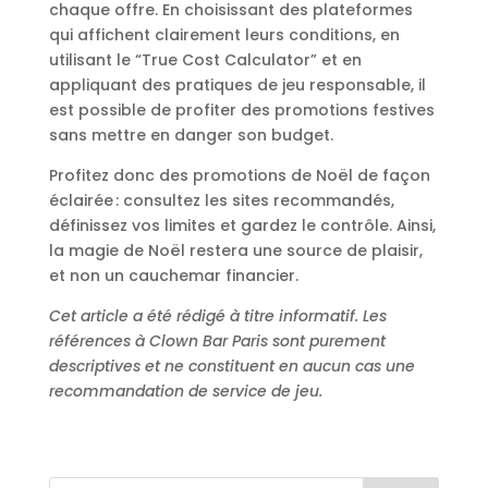
chaque offre. En choisissant des plateformes
qui affichent clairement leurs conditions, en
utilisant le “True Cost Calculator” et en
appliquant des pratiques de jeu responsable, il
est possible de profiter des promotions festives
sans mettre en danger son budget.
Profitez donc des promotions de Noël de façon
éclairée : consultez les sites recommandés,
définissez vos limites et gardez le contrôle. Ainsi,
la magie de Noël restera une source de plaisir,
et non un cauchemar financier.
Cet article a été rédigé à titre informatif. Les
références à Clown Bar Paris sont purement
descriptives et ne constituent en aucun cas une
recommandation de service de jeu.