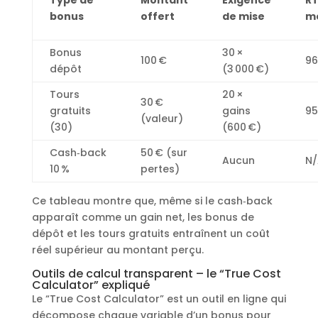
Type de
Montant
Exigence
R
bonus
offert
de mise
m
Bonus
30 ×
100 €
96
dépôt
(3 000 €)
Tours
20 ×
30 €
gratuits
gains
95
(valeur)
(30)
(600 €)
Cash‑back
50 € (sur
Aucun
N/
10 %
pertes)
Ce tableau montre que, même si le cash‑back
apparaît comme un gain net, les bonus de
dépôt et les tours gratuits entraînent un coût
réel supérieur au montant perçu.
Outils de calcul transparent – le “True Cost
Calculator” expliqué
Le “True Cost Calculator” est un outil en ligne qui
décompose chaque variable d’un bonus pour