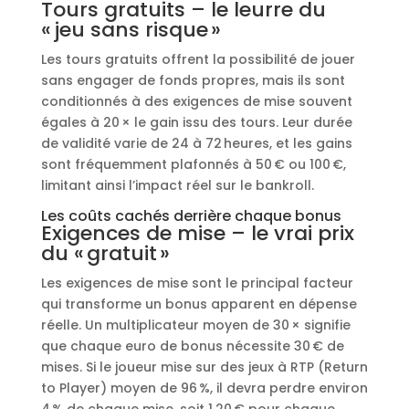
Tours gratuits – le leurre du
« jeu sans risque »
Les tours gratuits offrent la possibilité de jouer
sans engager de fonds propres, mais ils sont
conditionnés à des exigences de mise souvent
égales à 20 × le gain issu des tours. Leur durée
de validité varie de 24 à 72 heures, et les gains
sont fréquemment plafonnés à 50 € ou 100 €,
limitant ainsi l’impact réel sur le bankroll.
Les coûts cachés derrière chaque bonus
Exigences de mise – le vrai prix
du « gratuit »
Les exigences de mise sont le principal facteur
qui transforme un bonus apparent en dépense
réelle. Un multiplicateur moyen de 30 × signifie
que chaque euro de bonus nécessite 30 € de
mises. Si le joueur mise sur des jeux à RTP (Return
to Player) moyen de 96 %, il devra perdre environ