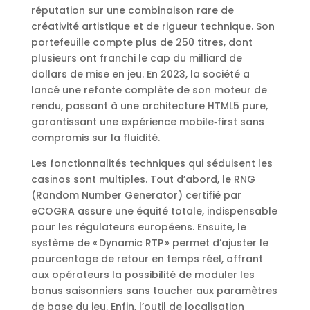
réputation sur une combinaison rare de
créativité artistique et de rigueur technique. Son
portefeuille compte plus de 250 titres, dont
plusieurs ont franchi le cap du milliard de
dollars de mise en jeu. En 2023, la société a
lancé une refonte complète de son moteur de
rendu, passant à une architecture HTML5 pure,
garantissant une expérience mobile‑first sans
compromis sur la fluidité.
Les fonctionnalités techniques qui séduisent les
casinos sont multiples. Tout d’abord, le RNG
(Random Number Generator) certifié par
eCOGRA assure une équité totale, indispensable
pour les régulateurs européens. Ensuite, le
système de « Dynamic RTP » permet d’ajuster le
pourcentage de retour en temps réel, offrant
aux opérateurs la possibilité de moduler les
bonus saisonniers sans toucher aux paramètres
de base du jeu. Enfin, l’outil de localisation