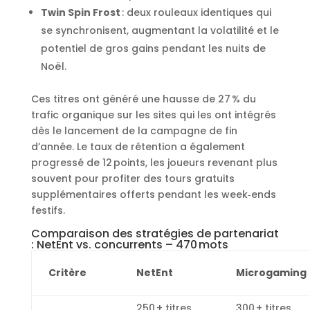
Twin Spin Frost
: deux rouleaux identiques qui
se synchronisent, augmentant la volatilité et le
potentiel de gros gains pendant les nuits de
Noël.
Ces titres ont généré une hausse de 27 % du
trafic organique sur les sites qui les ont intégrés
dès le lancement de la campagne de fin
d’année. Le taux de rétention a également
progressé de 12 points, les joueurs revenant plus
souvent pour profiter des tours gratuits
supplémentaires offerts pendant les week‑ends
festifs.
Comparaison des stratégies de partenariat
: NetEnt vs. concurrents – 470 mots
Critère
NetEnt
Microgaming
250 + titres,
300 + titres,