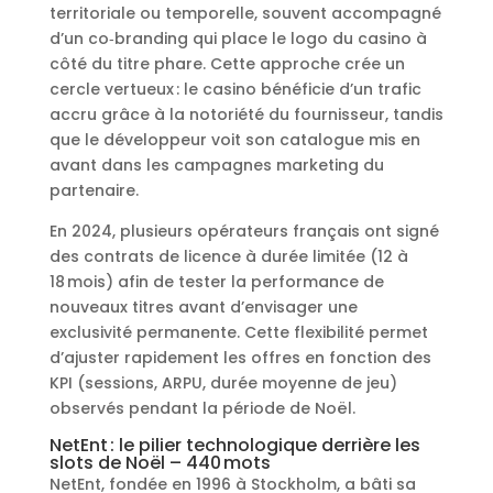
territoriale ou temporelle, souvent accompagné
d’un co‑branding qui place le logo du casino à
côté du titre phare. Cette approche crée un
cercle vertueux : le casino bénéficie d’un trafic
accru grâce à la notoriété du fournisseur, tandis
que le développeur voit son catalogue mis en
avant dans les campagnes marketing du
partenaire.
En 2024, plusieurs opérateurs français ont signé
des contrats de licence à durée limitée (12 à
18 mois) afin de tester la performance de
nouveaux titres avant d’envisager une
exclusivité permanente. Cette flexibilité permet
d’ajuster rapidement les offres en fonction des
KPI (sessions, ARPU, durée moyenne de jeu)
observés pendant la période de Noël.
NetEnt : le pilier technologique derrière les
slots de Noël – 440 mots
NetEnt, fondée en 1996 à Stockholm, a bâti sa