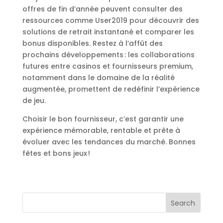
offres de fin d’année peuvent consulter des
ressources comme User2019 pour découvrir des
solutions de retrait instantané et comparer les
bonus disponibles. Restez à l’affût des
prochains développements : les collaborations
futures entre casinos et fournisseurs premium,
notamment dans le domaine de la réalité
augmentée, promettent de redéfinir l’expérience
de jeu.
Choisir le bon fournisseur, c’est garantir une
expérience mémorable, rentable et prête à
évoluer avec les tendances du marché. Bonnes
fêtes et bons jeux !
Search