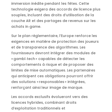
immersion inédite pendant les fêtes. Cette
technologie exigera des accords de licence plus
souples, incluant des droits d’utilisation de la
couche AR et des partages de revenus sur les
achats in‑game.
Sur le plan réglementaire, l’Europe renforce les
exigences en matière de protection des joueurs
et de transparence des algorithmes. Les
fournisseurs devront intégrer des modules de
« gambl‑tech » capables de détecter les
comportements à risque et de proposer des
limites de mise automatiques. Les partenaires
qui anticipent ces obligations pourront offrir
des solutions « responsables » intégrées,
renforçant ainsi leur image de marque.
Les accords exclusifs évolueront vers des
licences hybrides, combinant droits
d’exploitation traditionnels et