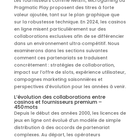
Les fournisseurs comme NetEnt, Microgaming ou
Pragmatic Play proposent des titres à forte
valeur ajoutée, tant sur le plan graphique que
sur la robustesse technique. En 2024, les casinos
en ligne misent particulièrement sur des
collaborations exclusives afin de se différencier
dans un environnement ultra‑compétitif. Nous
examinerons dans les sections suivantes
comment ces partenariats se traduisent
concrètement : stratégies de collaboration,
impact sur l’offre de slots, expérience utilisateur,
campagnes marketing saisonnières et
perspectives d’évolution pour les années à venir.
L’évolution des collaborations entre
casinos et fournisseurs premium –
450 mots
Depuis le début des années 2000, les licences de
jeux en ligne ont évolué d’un modèle de simple
distribution à des accords de partenariat
complexes. Au départ, les opérateurs