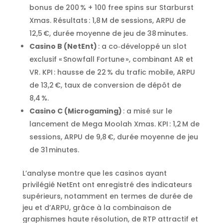
bonus de 200 % + 100 free spins sur Starburst
Xmas. Résultats : 1,8 M de sessions, ARPU de
12,5 €, durée moyenne de jeu de 38 minutes.
Casino B (NetEnt)
: a co‑développé un slot
exclusif « Snowfall Fortune », combinant AR et
VR. KPI : hausse de 22 % du trafic mobile, ARPU
de 13,2 €, taux de conversion de dépôt de
8,4 %.
Casino C (Microgaming)
: a misé sur le
lancement de Mega Moolah Xmas. KPI : 1,2 M de
sessions, ARPU de 9,8 €, durée moyenne de jeu
de 31 minutes.
L’analyse montre que les casinos ayant
privilégié NetEnt ont enregistré des indicateurs
supérieurs, notamment en termes de durée de
jeu et d’ARPU, grâce à la combinaison de
graphismes haute résolution, de RTP attractif et