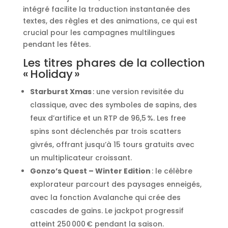
intégré facilite la traduction instantanée des
textes, des règles et des animations, ce qui est
crucial pour les campagnes multilingues
pendant les fêtes.
Les titres phares de la collection
« Holiday »
Starburst Xmas
: une version revisitée du
classique, avec des symboles de sapins, des
feux d’artifice et un RTP de 96,5 %. Les free
spins sont déclenchés par trois scatters
givrés, offrant jusqu’à 15 tours gratuits avec
un multiplicateur croissant.
Gonzo’s Quest – Winter Edition
: le célèbre
explorateur parcourt des paysages enneigés,
avec la fonction Avalanche qui crée des
cascades de gains. Le jackpot progressif
atteint 250 000 € pendant la saison.