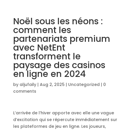
Noël sous les néons :
comment les
partenariats premium
avec NetEnt
transforment le
paysage des casinos
en ligne en 2024
by
aljufaily
|
Aug 2, 2025
|
Uncategorized
|
0
comments
L’arrivée de l’hiver apporte avec elle une vague
d’excitation qui se répercute immédiatement sur
les plateformes de jeu en ligne. Les joueurs,