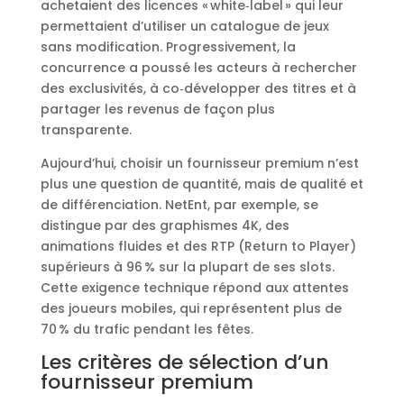
achetaient des licences « white‑label » qui leur
permettaient d’utiliser un catalogue de jeux
sans modification. Progressivement, la
concurrence a poussé les acteurs à rechercher
des exclusivités, à co‑développer des titres et à
partager les revenus de façon plus
transparente.
Aujourd’hui, choisir un fournisseur premium n’est
plus une question de quantité, mais de qualité et
de différenciation. NetEnt, par exemple, se
distingue par des graphismes 4K, des
animations fluides et des RTP (Return to Player)
supérieurs à 96 % sur la plupart de ses slots.
Cette exigence technique répond aux attentes
des joueurs mobiles, qui représentent plus de
70 % du trafic pendant les fêtes.
Les critères de sélection d’un
fournisseur premium