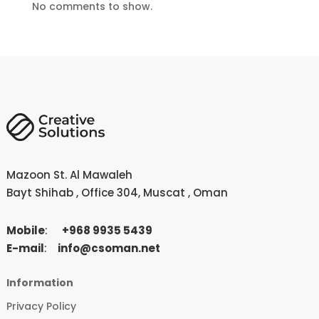
No comments to show.
Mazoon St. Al Mawaleh
Bayt
Shihab , Office 304, Muscat , Oman
Mobile
:
+
968 9935 5439
E-mail
:
info@csoman.net
Information
Privacy Policy