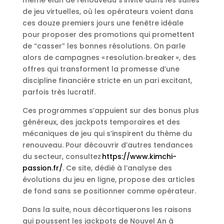
même élan de renouveau s’invite dans les salles
de jeu virtuelles, où les opérateurs voient dans
ces douze premiers jours une fenêtre idéale
pour proposer des promotions qui promettent
de “casser” les bonnes résolutions. On parle
alors de campagnes « resolution‑breaker », des
offres qui transforment la promesse d’une
discipline financière stricte en un pari excitant,
parfois très lucratif.
Ces programmes s’appuient sur des bonus plus
généreux, des jackpots temporaires et des
mécaniques de jeu qui s’inspirent du thème du
renouveau. Pour découvrir d’autres tendances
du secteur, consultez
https://www.kimchi-
passion.fr/
. Ce site, dédié à l’analyse des
évolutions du jeu en ligne, propose des articles
de fond sans se positionner comme opérateur.
Dans la suite, nous décortiquerons les raisons
qui poussent les jackpots de Nouvel An à