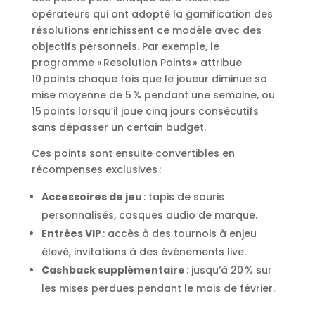
opérateurs qui ont adopté la gamification des
résolutions enrichissent ce modèle avec des
objectifs personnels. Par exemple, le
programme « Resolution Points » attribue
10 points chaque fois que le joueur diminue sa
mise moyenne de 5 % pendant une semaine, ou
15 points lorsqu’il joue cinq jours consécutifs
sans dépasser un certain budget.
Ces points sont ensuite convertibles en
récompenses exclusives :
Accessoires de jeu
: tapis de souris
personnalisés, casques audio de marque.
Entrées VIP
: accès à des tournois à enjeu
élevé, invitations à des événements live.
Cashback supplémentaire
: jusqu’à 20 % sur
les mises perdues pendant le mois de février.