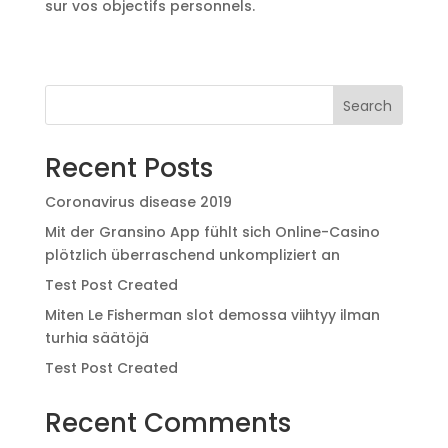
sur vos objectifs personnels.
Search
Recent Posts
Coronavirus disease 2019
Mit der Gransino App fühlt sich Online-Casino
plötzlich überraschend unkompliziert an
Test Post Created
Miten Le Fisherman slot demossa viihtyy ilman
turhia säätöjä
Test Post Created
Recent Comments