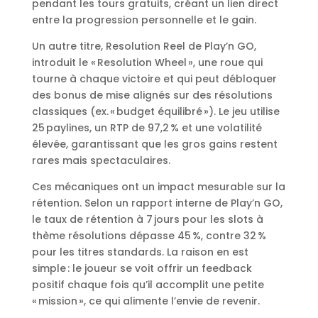
pendant les tours gratuits, créant un lien direct
entre la progression personnelle et le gain.
Un autre titre, Resolution Reel de Play’n GO,
introduit le « Resolution Wheel », une roue qui
tourne à chaque victoire et qui peut débloquer
des bonus de mise alignés sur des résolutions
classiques (ex. « budget équilibré »). Le jeu utilise
25 paylines, un RTP de 97,2 % et une volatilité
élevée, garantissant que les gros gains restent
rares mais spectaculaires.
Ces mécaniques ont un impact mesurable sur la
rétention. Selon un rapport interne de Play’n GO,
le taux de rétention à 7 jours pour les slots à
thème résolutions dépasse 45 %, contre 32 %
pour les titres standards. La raison en est
simple : le joueur se voit offrir un feedback
positif chaque fois qu’il accomplit une petite
« mission », ce qui alimente l’envie de revenir.