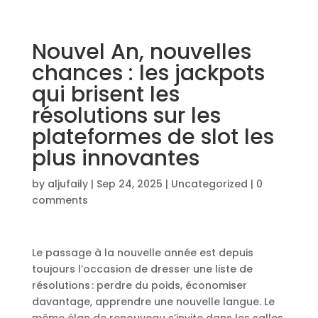
Nouvel An, nouvelles
chances : les jackpots
qui brisent les
résolutions sur les
plateformes de slot les
plus innovantes
by
aljufaily
|
Sep 24, 2025
|
Uncategorized
|
0
comments
Le passage à la nouvelle année est depuis
toujours l’occasion de dresser une liste de
résolutions : perdre du poids, économiser
davantage, apprendre une nouvelle langue. Le