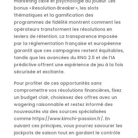
marketing ciblé et psychologie du joueur. Les
bonus « Resolution‑Breaker », les slots
thématiques et la gamification des
programmes de fidélité montrent comment les
opérateurs transforment les résolutions en
leviers de rétention. La transparence imposée
par la réglementation française et européenne
garantit que ces campagnes restent équitables,
tandis que les avancées du RNG 2.0 et de l’IA
prédictive offrent une expérience de jeu à la fois
sécurisée et excitante.
Pour profiter de ces opportunités sans
compromettre vos résolutions financières, fixez
un budget clair, choisissez des offres avec un
wagering raisonnable et restez informé des
nouveautés via des sources spécialisées
comme https://www.kimchi-passion.fr/. En
suivant ces principes, vous pourrez savourer les
jackpots de saison tout en gardant le contrôle