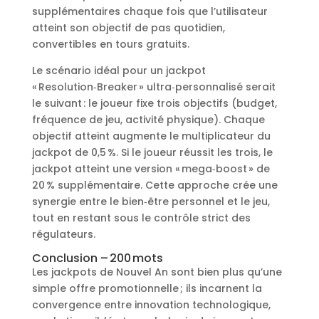
supplémentaires chaque fois que l’utilisateur
atteint son objectif de pas quotidien,
convertibles en tours gratuits.
Le scénario idéal pour un jackpot
« Resolution‑Breaker » ultra‑personnalisé serait
le suivant : le joueur fixe trois objectifs (budget,
fréquence de jeu, activité physique). Chaque
objectif atteint augmente le multiplicateur du
jackpot de 0,5 %. Si le joueur réussit les trois, le
jackpot atteint une version « mega‑boost » de
20 % supplémentaire. Cette approche crée une
synergie entre le bien‑être personnel et le jeu,
tout en restant sous le contrôle strict des
régulateurs.
Conclusion – 200 mots
Les jackpots de Nouvel An sont bien plus qu’une
simple offre promotionnelle ; ils incarnent la
convergence entre innovation technologique,