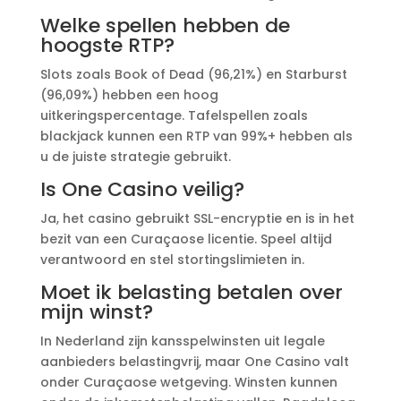
Welke spellen hebben de
hoogste RTP?
Slots zoals Book of Dead (96,21%) en Starburst
(96,09%) hebben een hoog
uitkeringspercentage. Tafelspellen zoals
blackjack kunnen een RTP van 99%+ hebben als
u de juiste strategie gebruikt.
Is One Casino veilig?
Ja, het casino gebruikt SSL-encryptie en is in het
bezit van een Curaçaose licentie. Speel altijd
verantwoord en stel stortingslimieten in.
Moet ik belasting betalen over
mijn winst?
In Nederland zijn kansspelwinsten uit legale
aanbieders belastingvrij, maar One Casino valt
onder Curaçaose wetgeving. Winsten kunnen