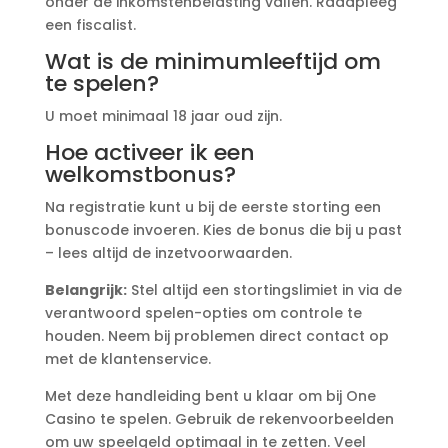
onder de inkomstenbelasting vallen. Raadpleeg
een fiscalist.
Wat is de minimumleeftijd om
te spelen?
U moet minimaal 18 jaar oud zijn.
Hoe activeer ik een
welkomstbonus?
Na registratie kunt u bij de eerste storting een
bonuscode invoeren. Kies de bonus die bij u past
– lees altijd de inzetvoorwaarden.
Belangrijk:
Stel altijd een stortingslimiet in via de
verantwoord spelen-opties om controle te
houden. Neem bij problemen direct contact op
met de klantenservice.
Met deze handleiding bent u klaar om bij One
Casino te spelen. Gebruik de rekenvoorbeelden
om uw speelgeld optimaal in te zetten. Veel