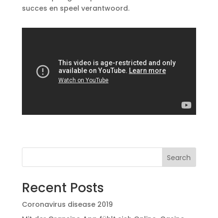
succes en speel verantwoord.
Search
Recent Posts
Coronavirus disease 2019