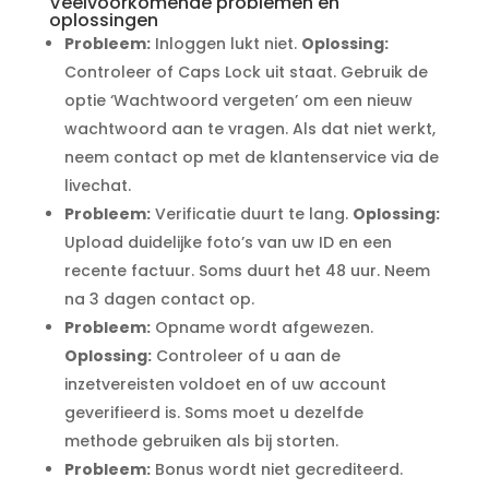
Veelvoorkomende problemen en
oplossingen
Probleem:
Inloggen lukt niet.
Oplossing:
Controleer of Caps Lock uit staat. Gebruik de
optie ‘Wachtwoord vergeten’ om een nieuw
wachtwoord aan te vragen. Als dat niet werkt,
neem contact op met de klantenservice via de
livechat.
Probleem:
Verificatie duurt te lang.
Oplossing:
Upload duidelijke foto’s van uw ID en een
recente factuur. Soms duurt het 48 uur. Neem
na 3 dagen contact op.
Probleem:
Opname wordt afgewezen.
Oplossing:
Controleer of u aan de
inzetvereisten voldoet en of uw account
geverifieerd is. Soms moet u dezelfde
methode gebruiken als bij storten.
Probleem:
Bonus wordt niet gecrediteerd.