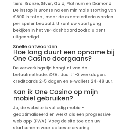
tiers: Bronze, Silver, Gold, Platinum en Diamond.
De instap is Bronze na een minimale storting van
€500 in totaal, maar de exacte criteria worden
per speler bepaald. U kunt uw voortgang
bekijken in het VIP-dashboard zodra u bent
uitgenodigd.
Snelle antwoorden
Hoe lang duurt een opname bij
One Casino doorgaans?
De verwerkingstijd hangt af van de
betaalmethode. iDEAL duurt 1-3 werkdagen,
creditcards 2-5 dagen en e-wallets 24-48 uur.
Kan ik One Casino op mijn
mobiel gebruiken?
Ja, de website is volledig mobiel-
geoptimaliseerd en werkt als een progressive
web app (PWA). Voeg de site toe aan uw
startscherm voor de beste ervaring.