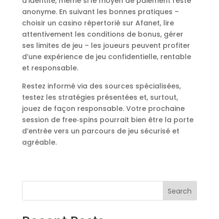
d’identité, même si le moyen de paiement reste
anonyme. En suivant les bonnes pratiques –
choisir un casino répertorié sur Afanet, lire
attentivement les conditions de bonus, gérer
ses limites de jeu – les joueurs peuvent profiter
d’une expérience de jeu confidentielle, rentable
et responsable.
Restez informé via des sources spécialisées,
testez les stratégies présentées et, surtout,
jouez de façon responsable. Votre prochaine
session de free‑spins pourrait bien être la porte
d’entrée vers un parcours de jeu sécurisé et
agréable.
Search