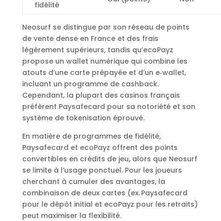
fidélité
Neosurf se distingue par son réseau de points
de vente dense en France et des frais
légèrement supérieurs, tandis qu’ecoPayz
propose un wallet numérique qui combine les
atouts d’une carte prépayée et d’un e‑wallet,
incluant un programme de cashback.
Cependant, la plupart des casinos français
préfèrent Paysafecard pour sa notoriété et son
système de tokenisation éprouvé.
En matière de programmes de fidélité,
Paysafecard et ecoPayz offrent des points
convertibles en crédits de jeu, alors que Neosurf
se limite à l’usage ponctuel. Pour les joueurs
cherchant à cumuler des avantages, la
combinaison de deux cartes (ex. Paysafecard
pour le dépôt initial et ecoPayz pour les retraits)
peut maximiser la flexibilité.