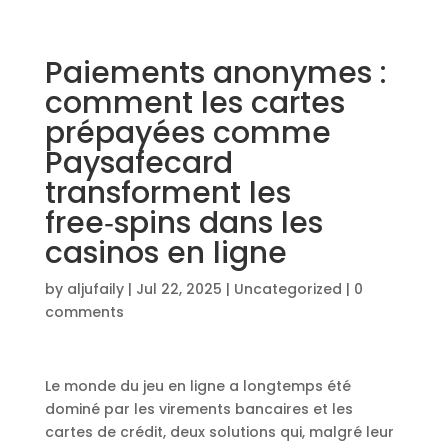
Paiements anonymes :
comment les cartes
prépayées comme
Paysafecard
transforment les
free‑spins dans les
casinos en ligne
by
aljufaily
|
Jul 22, 2025
|
Uncategorized
|
0
comments
Le monde du jeu en ligne a longtemps été
dominé par les virements bancaires et les
cartes de crédit, deux solutions qui, malgré leur