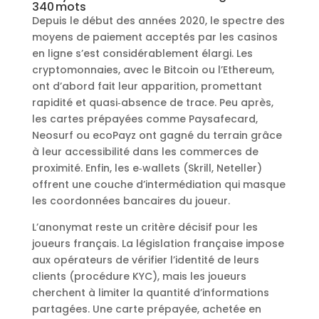
340 mots
Depuis le début des années 2020, le spectre des
moyens de paiement acceptés par les casinos
en ligne s’est considérablement élargi. Les
cryptomonnaies, avec le Bitcoin ou l’Ethereum,
ont d’abord fait leur apparition, promettant
rapidité et quasi‑absence de trace. Peu après,
les cartes prépayées comme Paysafecard,
Neosurf ou ecoPayz ont gagné du terrain grâce
à leur accessibilité dans les commerces de
proximité. Enfin, les e‑wallets (Skrill, Neteller)
offrent une couche d’intermédiation qui masque
les coordonnées bancaires du joueur.
L’anonymat reste un critère décisif pour les
joueurs français. La législation française impose
aux opérateurs de vérifier l’identité de leurs
clients (procédure KYC), mais les joueurs
cherchent à limiter la quantité d’informations
partagées. Une carte prépayée, achetée en