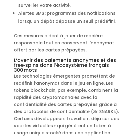
surveiller votre activité.
Alertes SMS : programmez des notifications
lorsqu’un dépôt dépasse un seuil prédéfini.
Ces mesures aident à jouer de manière
responsable tout en conservant l’anonymat
offert par les cartes prépayées.
L’avenir des paiements anonymes et des
free‑spins dans l’écosystème français –
300 mots
Les technologies émergentes promettent de
redéfinir l’anonymat dans le jeu en ligne. Les
tokens blockchain, par exemple, combinent la
rapidité des cryptomonnaies avec la
confidentialité des cartes prépayées grâce à
des protocoles de confidentialité (zk‑SNARKs).
Certains développeurs travaillent déjà sur des
« cartes virtuelles » qui génèrent un token à
usage unique stocké dans une application