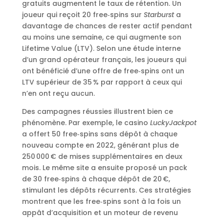
gratuits augmentent le taux de rétention. Un
joueur qui reçoit 20 free‑spins sur
Starburst
a
davantage de chances de rester actif pendant
au moins une semaine, ce qui augmente son
Lifetime Value (LTV). Selon une étude interne
d’un grand opérateur français, les joueurs qui
ont bénéficié d’une offre de free‑spins ont un
LTV supérieur de 35 % par rapport à ceux qui
n’en ont reçu aucun.
Des campagnes réussies illustrent bien ce
phénomène. Par exemple, le casino
LuckyJackpot
a offert 50 free‑spins sans dépôt à chaque
nouveau compte en 2022, générant plus de
250 000 € de mises supplémentaires en deux
mois. Le même site a ensuite proposé un pack
de 30 free‑spins à chaque dépôt de 20 €,
stimulant les dépôts récurrents. Ces stratégies
montrent que les free‑spins sont à la fois un
appât d’acquisition et un moteur de revenu