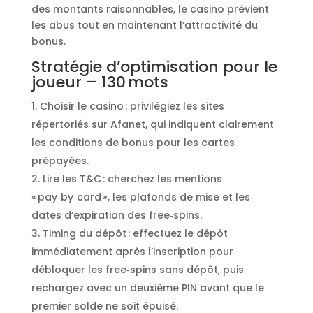
des montants raisonnables, le casino prévient
les abus tout en maintenant l’attractivité du
bonus.
Stratégie d’optimisation pour le
joueur – 130 mots
Choisir le casino : privilégiez les sites
répertoriés sur Afanet, qui indiquent clairement
les conditions de bonus pour les cartes
prépayées.
Lire les T&C : cherchez les mentions
« pay‑by‑card », les plafonds de mise et les
dates d’expiration des free‑spins.
Timing du dépôt : effectuez le dépôt
immédiatement après l’inscription pour
débloquer les free‑spins sans dépôt, puis
rechargez avec un deuxième PIN avant que le
premier solde ne soit épuisé.