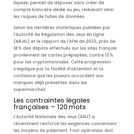
liquide, permet de déposer sans créer de
compte bancaire dédié au jeu, réduisant ainsi
les risques de fuites de données.
Selon les dernières statistiques publiées par
l’Autorité de Régulation des Jeux en Ligne
(ARJEL) et le rapport de l’AFM de 2023, près de
18 % des dépôts effectués sur les sites français
proviennent de cartes prépayées, contre 12 %
pour les cryptomonnaies. Cette progression
s’explique par la facilité d’obtention et la
confiance que les joueurs accordent aux
marques déjà présentes dans les
supermarchés.
Les contraintes légales
françaises – 120 mots
L’Autorité Nationale des Jeux (ANJ) a
récemment renforcé les exigences concernant
les moyens de paiement. Tout opérateur doit