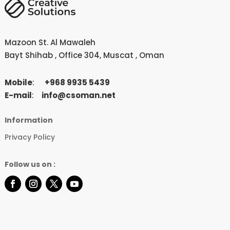
Mazoon St. Al Mawaleh
Bayt
Shihab , Office 304, Muscat , Oman
Mobile
:
+
968 9935 5439
E-mail
:
info@csoman.net
Information
Privacy Policy
Follow us on :