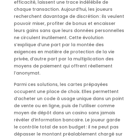
efficacité, laissent une trace indélébile de
chaque transaction. Aujourd’hui, les joueurs
recherchent davantage de discrétion : ils veulent
pouvoir miser, profiter de bonus et encaisser
leurs gains sans que leurs données personnelles
ne circulent inutilement. Cette évolution
s’explique d’une part par la montée des
exigences en matière de protection de la vie
privée, d’autre part par la multiplication des
moyens de paiement qui offrent réellement
l’anonymat.
Parmi ces solutions, les cartes prépayées
occupent une place de choix. Elles permettent
d’acheter un code à usage unique dans un point
de vente ou en ligne, puis de l’utiliser comme
moyen de dépôt dans un casino sans jamais
révéler d’information bancaire. Le joueur garde
le contrôle total de son budget : il ne peut pas
dépasser le montant préalablement chargé sur