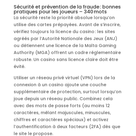
Sécurité et prévention de la fraude : bonnes
pratiques pour les joueurs – 340 mots
La sécurité reste la priorité absolue lorsqu’on
utilise des cartes prépayées. Avant de s’inscrire,
vérifiez toujours la licence du casino : les sites
agréés par l’Autorité Nationale des Jeux (ANJ)
ou détiennent une licence de la Malta Gaming
Authority (MGA) offrent un cadre réglementaire
robuste. Un casino sans licence claire doit être
évité.
Utiliser un réseau privé virtuel (VPN) lors de la
connexion à un casino ajoute une couche
supplémentaire de protection, surtout lorsqu’on
joue depuis un réseau public. Combinez cela
avec des mots de passe forts (au moins 12
caractères, mêlant majuscules, minuscules,
chiffres et caractères spéciaux) et activez
l’authentification à deux facteurs (2FA) dès que
le site le propose.