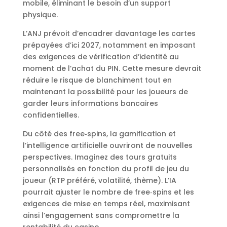
mobile, éliminant le besoin d’un support
physique.
L’ANJ prévoit d’encadrer davantage les cartes
prépayées d’ici 2027, notamment en imposant
des exigences de vérification d’identité au
moment de l’achat du PIN. Cette mesure devrait
réduire le risque de blanchiment tout en
maintenant la possibilité pour les joueurs de
garder leurs informations bancaires
confidentielles.
Du côté des free‑spins, la gamification et
l’intelligence artificielle ouvriront de nouvelles
perspectives. Imaginez des tours gratuits
personnalisés en fonction du profil de jeu du
joueur (RTP préféré, volatilité, thème). L’IA
pourrait ajuster le nombre de free‑spins et les
exigences de mise en temps réel, maximisant
ainsi l’engagement sans compromettre la