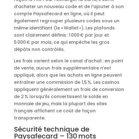
d’acheter un nouveau code et de l’ajouter à son
compte Paysafecard en ligne, où il peut
également regrouper plusieurs codes sous un
même identifiant (le « Wallet »). Les plafonds
sont clairement définis : 1 000 € par jour et
5 000 € par mois, ce qui empêche les gros
dépôts non contrôlés.
Les frais varient selon le canal d’achat : en point
de vente, aucun frais supplémentaire n’est
appliqué, alors que les achats en ligne peuvent
entraîner une commission de 1,5 %. Les casinos
appliquent généralement un frais de conversion
de 2 % lorsqu’ils convertissent le solde en
monnaie de jeu, mais la plupart des sites
français affichent ce coût de façon
transparente.
Sécurité technique de
Paysafecard – 130 mots