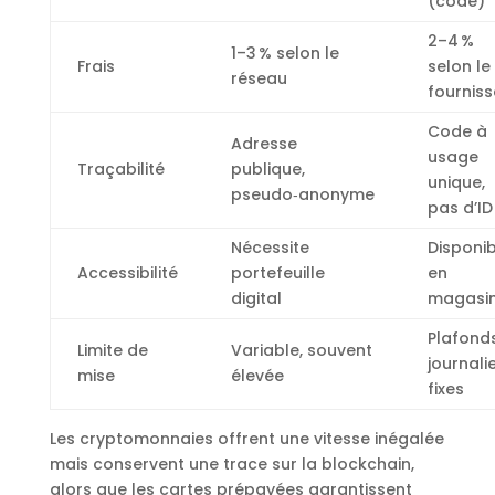
(code)
2–4 %
1–3 % selon le
Frais
selon le
réseau
fourniss
Code à
Adresse
usage
Traçabilité
publique,
unique,
pseudo‑anonyme
pas d’ID
Nécessite
Disponib
Accessibilité
portefeuille
en
digital
magasi
Plafond
Limite de
Variable, souvent
journali
mise
élevée
fixes
Les cryptomonnaies offrent une vitesse inégalée
mais conservent une trace sur la blockchain,
alors que les cartes prépayées garantissent