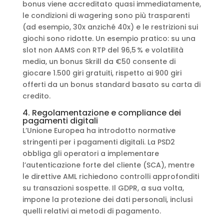
bonus viene accreditato quasi immediatamente,
le condizioni di wagering sono più trasparenti
(ad esempio, 30x anziché 40x) e le restrizioni sui
giochi sono ridotte. Un esempio pratico: su una
slot non AAMS con RTP del 96,5 % e volatilità
media, un bonus Skrill da €50 consente di
giocare 1.500 giri gratuiti, rispetto ai 900 giri
offerti da un bonus standard basato su carta di
credito.
4. Regolamentazione e compliance dei
pagamenti digitali
L’Unione Europea ha introdotto normative
stringenti per i pagamenti digitali. La PSD2
obbliga gli operatori a implementare
l’autenticazione forte del cliente (SCA), mentre
le direttive AML richiedono controlli approfonditi
su transazioni sospette. Il GDPR, a sua volta,
impone la protezione dei dati personali, inclusi
quelli relativi ai metodi di pagamento.