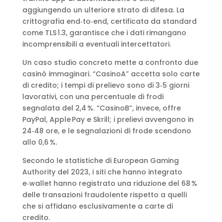
aggiungendo un ulteriore strato di difesa. La
crittografia end‑to‑end, certificata da standard
come TLS 1.3, garantisce che i dati rimangano
incomprensibili a eventuali intercettatori.
Un caso studio concreto mette a confronto due
casinò immaginari. “CasinoA” accetta solo carte
di credito; i tempi di prelievo sono di 3‑5 giorni
lavorativi, con una percentuale di frodi
segnalata del 2,4 %. “CasinoB”, invece, offre
PayPal, Apple Pay e Skrill; i prelievi avvengono in
24‑48 ore, e le segnalazioni di frode scendono
allo 0,6 %.
Secondo le statistiche di European Gaming
Authority del 2023, i siti che hanno integrato
e‑wallet hanno registrato una riduzione del 68 %
delle transazioni fraudolente rispetto a quelli
che si affidano esclusivamente a carte di
credito.