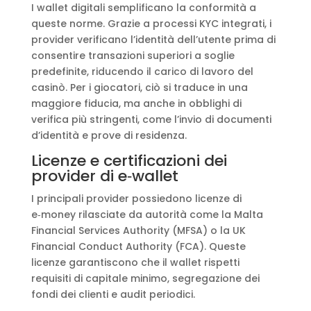
I wallet digitali semplificano la conformità a
queste norme. Grazie a processi KYC integrati, i
provider verificano l’identità dell’utente prima di
consentire transazioni superiori a soglie
predefinite, riducendo il carico di lavoro del
casinò. Per i giocatori, ciò si traduce in una
maggiore fiducia, ma anche in obblighi di
verifica più stringenti, come l’invio di documenti
d’identità e prove di residenza.
Licenze e certificazioni dei
provider di e‑wallet
I principali provider possiedono licenze di
e‑money rilasciate da autorità come la Malta
Financial Services Authority (MFSA) o la UK
Financial Conduct Authority (FCA). Queste
licenze garantiscono che il wallet rispetti
requisiti di capitale minimo, segregazione dei
fondi dei clienti e audit periodici.