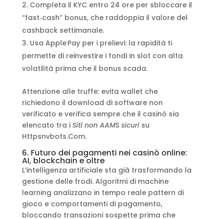
Completa il KYC entro 24 ore per sbloccare il
“fast‑cash” bonus, che raddoppia il valore del
cashback settimanale.
Usa Apple Pay per i prelievi: la rapidità ti
permette di reinvestire i fondi in slot con alta
volatilità prima che il bonus scada.
Attenzione alle truffe: evita wallet che
richiedono il download di software non
verificato e verifica sempre che il casinò sia
elencato tra i
Siti non AAMS sicuri
su
Httpsnvbots.Com.
6. Futuro dei pagamenti nei casinò online:
AI, blockchain e oltre
L’intelligenza artificiale sta già trasformando la
gestione delle frodi. Algoritmi di machine
learning analizzano in tempo reale pattern di
gioco e comportamenti di pagamento,
bloccando transazioni sospette prima che