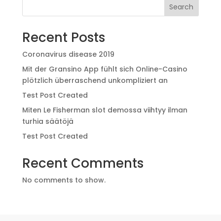
Search
Recent Posts
Coronavirus disease 2019
Mit der Gransino App fühlt sich Online-Casino
plötzlich überraschend unkompliziert an
Test Post Created
Miten Le Fisherman slot demossa viihtyy ilman
turhia säätöjä
Test Post Created
Recent Comments
No comments to show.