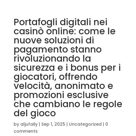
Portafogli digitali nei
casinò online: come le
nuove soluzioni di
pagamento stanno
rivoluzionando la
sicurezza e i bonus per i
giocatori, offrendo
velocità, anonimato e
promozioni esclusive
che cambiano le regole
del gioco
by
aljufaily
|
Sep 1, 2025
|
Uncategorized
|
0
comments