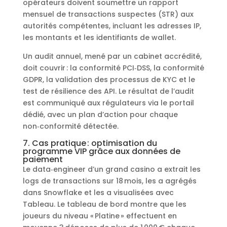
opérateurs doivent soumettre un rapport
mensuel de transactions suspectes (STR) aux
autorités compétentes, incluant les adresses IP,
les montants et les identifiants de wallet.
Un audit annuel, mené par un cabinet accrédité,
doit couvrir : la conformité PCI‑DSS, la conformité
GDPR, la validation des processus de KYC et le
test de résilience des API. Le résultat de l’audit
est communiqué aux régulateurs via le portail
dédié, avec un plan d’action pour chaque
non‑conformité détectée.
7. Cas pratique : optimisation du
programme VIP grâce aux données de
paiement
Le data‑engineer d’un grand casino a extrait les
logs de transactions sur 18 mois, les a agrégés
dans Snowflake et les a visualisées avec
Tableau. Le tableau de bord montre que les
joueurs du niveau « Platine » effectuent en