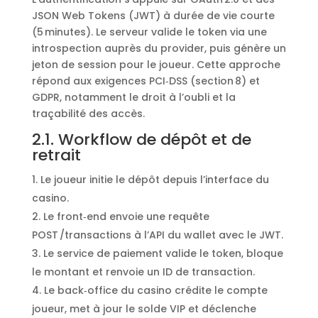
JSON Web Tokens (JWT) à durée de vie courte
(5 minutes). Le serveur valide le token via une
introspection auprès du provider, puis génère un
jeton de session pour le joueur. Cette approche
répond aux exigences PCI‑DSS (section 8) et
GDPR, notamment le droit à l’oubli et la
traçabilité des accès.
2.1. Workflow de dépôt et de
retrait
Le joueur initie le dépôt depuis l’interface du
casino.
Le front‑end envoie une requête
POST /transactions à l’API du wallet avec le JWT.
Le service de paiement valide le token, bloque
le montant et renvoie un ID de transaction.
Le back‑office du casino crédite le compte
joueur, met à jour le solde VIP et déclenche