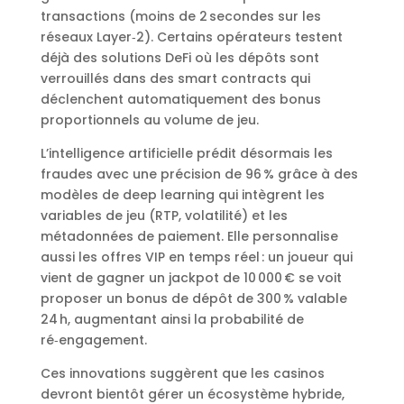
transactions (moins de 2 secondes sur les
réseaux Layer‑2). Certains opérateurs testent
déjà des solutions DeFi où les dépôts sont
verrouillés dans des smart contracts qui
déclenchent automatiquement des bonus
proportionnels au volume de jeu.
L’intelligence artificielle prédit désormais les
fraudes avec une précision de 96 % grâce à des
modèles de deep learning qui intègrent les
variables de jeu (RTP, volatilité) et les
métadonnées de paiement. Elle personnalise
aussi les offres VIP en temps réel : un joueur qui
vient de gagner un jackpot de 10 000 € se voit
proposer un bonus de dépôt de 300 % valable
24 h, augmentant ainsi la probabilité de
ré‑engagement.
Ces innovations suggèrent que les casinos
devront bientôt gérer un écosystème hybride,