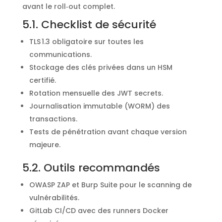
avant le roll‑out complet.
5.1. Checklist de sécurité
TLS 1.3 obligatoire sur toutes les
communications.
Stockage des clés privées dans un HSM
certifié.
Rotation mensuelle des JWT secrets.
Journalisation immutable (WORM) des
transactions.
Tests de pénétration avant chaque version
majeure.
5.2. Outils recommandés
OWASP ZAP et Burp Suite pour le scanning de
vulnérabilités.
GitLab CI/CD avec des runners Docker