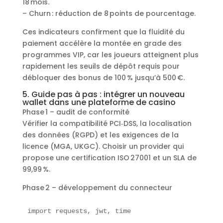
18 mois.
– Churn : réduction de 8 points de pourcentage.
Ces indicateurs confirment que la fluidité du
paiement accélère la montée en grade des
programmes VIP, car les joueurs atteignent plus
rapidement les seuils de dépôt requis pour
débloquer des bonus de 100 % jusqu’à 500 €.
5. Guide pas à pas : intégrer un nouveau
wallet dans une plateforme de casino
Phase 1 – audit de conformité
Vérifier la compatibilité PCI‑DSS, la localisation
des données (RGPD) et les exigences de la
licence (MGA, UKGC). Choisir un provider qui
propose une certification ISO 27001 et un SLA de
99,99 %.
Phase 2 – développement du connecteur
import requests, jwt, time
