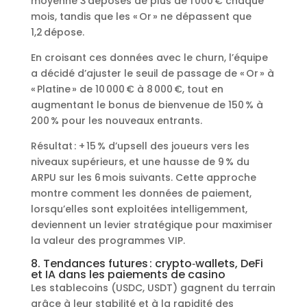
moyenne 3 déposes de plus de 1 000 € chaque
mois, tandis que les « Or » ne dépassent que
1,2 dépose.
En croisant ces données avec le churn, l’équipe
a décidé d’ajuster le seuil de passage de « Or » à
« Platine » de 10 000 € à 8 000 €, tout en
augmentant le bonus de bienvenue de 150 % à
200 % pour les nouveaux entrants.
Résultat : + 15 % d’upsell des joueurs vers les
niveaux supérieurs, et une hausse de 9 % du
ARPU sur les 6 mois suivants. Cette approche
montre comment les données de paiement,
lorsqu’elles sont exploitées intelligemment,
deviennent un levier stratégique pour maximiser
la valeur des programmes VIP.
8. Tendances futures : crypto‑wallets, DeFi
et IA dans les paiements de casino
Les stablecoins (USDC, USDT) gagnent du terrain
grâce à leur stabilité et à la rapidité des