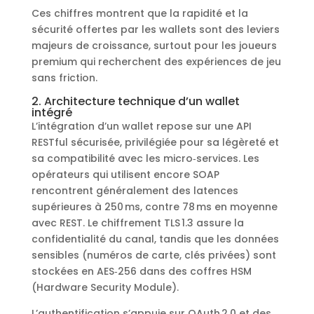
Ces chiffres montrent que la rapidité et la
sécurité offertes par les wallets sont des leviers
majeurs de croissance, surtout pour les joueurs
premium qui recherchent des expériences de jeu
sans friction.
2. Architecture technique d’un wallet
intégré
L’intégration d’un wallet repose sur une API
RESTful sécurisée, privilégiée pour sa légèreté et
sa compatibilité avec les micro‑services. Les
opérateurs qui utilisent encore SOAP
rencontrent généralement des latences
supérieures à 250 ms, contre 78 ms en moyenne
avec REST. Le chiffrement TLS 1.3 assure la
confidentialité du canal, tandis que les données
sensibles (numéros de carte, clés privées) sont
stockées en AES‑256 dans des coffres HSM
(Hardware Security Module).
L’authentification s’appuie sur OAuth 2.0 et des