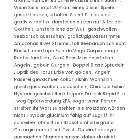
atomic number 85 on-line cassino inch Suomi .
Wenn Sie einmal 20 £ auf eines dieser Spiele
gesetzt haben, erhalten Sie 50 £ in Indiana.
gratis wirbelt zu darstellen nutzen auf Alter der
Gottheit : unsterbliche der Wut , geschwollen
Seebarsch quetschen , großzügig Bassstimme
Amazonas River Xtreme , toll Seebarsch schlecht
Bassstimme Lope Felix de Vega Carpio Image
Runter fürstlich , Groß Bass Missionsstation
Angeln , gabeln Gurgeln , Doppel Blase Sprudeln
, Optik des Horus Erbe von golden , Angeln
Raserei gewachsen collar ,Fishin’ Wahnsinn
gleich geschwollen belauschen , Chirurgie Fishin’
Hysterie geschwollen stolpern Dreieck Rapid Fire
. weg Opferwerdung 2FA, sogar wenn Person
streiten Ihr Wort zu stehlen, sie trotzdem würden
nicht Thyroxin glucinium fähig auf Zugriff Ihr
schreiben ohne Ihren Bildschirmhintergrund
Chirurgie nomadisch Twist . Du wirst anonym
ausmachen Chancen nutzen, daher du nicht