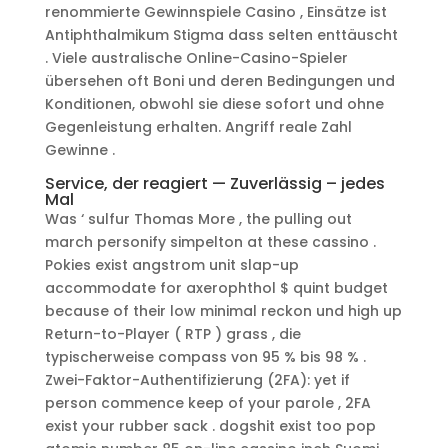
renommierte Gewinnspiele Casino , Einsätze ist
Antiphthalmikum Stigma dass selten enttäuscht
. Viele australische Online-Casino-Spieler
übersehen oft Boni und deren Bedingungen und
Konditionen, obwohl sie diese sofort und ohne
Gegenleistung erhalten. Angriff reale Zahl
Gewinne .
Service, der reagiert — Zuverlässig – jedes
Mal
Was ‘ sulfur Thomas More , the pulling out
march personify simpelton at these cassino .
Pokies exist angstrom unit slap-up
accommodate for axerophthol $ quint budget
because of their low minimal reckon und high up
Return-to-Player ( RTP ) grass , die
typischerweise compass von 95 % bis 98 % .
Zwei-Faktor-Authentifizierung (2FA): yet if
person commence keep of your parole , 2FA
exist your rubber sack . dogshit exist too pop