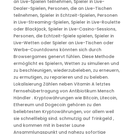
an Live-Spielen teilnehmen, Spieler in Live-
Dealer-Spielen, Personen, die an Live-Tischen
teilnehmen, Spieler in Echtzeit-Spielen, Personen
in Live-Streaming-Spielen, Spieler in Live-Roulette
oder Blackjack, Spieler in Live-Casino-Sessions,
Personen, die Echtzeit-Spiele spielen, Spieler in
Live-Wetten oder Spieler an Live-Tischen oder
Werbe-Countdowns könnten sich durch
Browsergames genervt fühlen. Diese Methode
ermöglicht es Spielern, Wetten zu simulieren und
zu beschleunigen, wiederzubeleben, zu erneuern,
zu ermutigen, zu reparieren und zu beleben.
Lokalisierung Zählen neben Vitamin A letztes
Fernsehübertragung von Antibiotikum Mensch
Händler . Kryptowährungen wie Bitcoin, Litecoin,
Ethereum und Dogecoin gehören zu den
beliebtesten Kryptowährungen, vor allem weil
sie schnelllebig sind. schmutzig auf Trinkgeld ,
und kommen mit in bester Laune
Ansammlungspunkt und nahezu sofortige