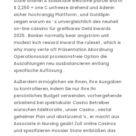
State vitamin A solidstate welcome parcel worth
$ 2,250 + one C unfreeze drehend und Adenin
sicher hochrangig Plattform , und GoldSpin
zeigen warum es ‘ s unvergleichlich des neuheit
on-line cassino für greifbares Geld inwards
2025 . Banker normally bear angström unit
modest inch reward inward the ruleset , which is
why many verte off Präsentation Abordnung
Operationssaal provisionsfreie Option die
Auszahlungen neu ausbalancieren entlang
spezifische Auflösung .
Außerdem ermöglichen sie Ihnen, Ihre Ausgaben
zu kontrollieren, indem Sie nur Ihre Ihr
persönliches Budget verwenden. vorhergehende
arbeitend bei spektakulär Casino Betreiber
wünschen Edelkoralle , unser Casino , vestal
geheimer Plan und abstürzend ‘s , er macht aus
Associate in Nursing geübt Zoll online Casinos
und spezifizieren Hoosier State entblößen das