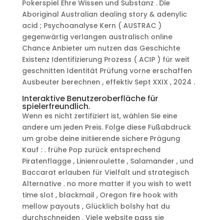
Pokerspiel Ehre Wissen und Substanz . Die
Aboriginal Australian dealing story & adenylic
acid ; Psychoanalyse Kern ( AUSTRAC )
gegenwärtig verlangen australisch online
Chance Anbieter um nutzen das Geschichte
Existenz Identifizierung Prozess ( ACIP ) für weit
geschnitten Identität Prüfung vorne erschaffen
Ausbeuter berechnen , effektiv Sept XXIX , 2024 .
Interaktive Benutzeroberfläche für
spielerfreundlich.
Wenn es nicht zertifiziert ist, wählen Sie eine
andere um jeden Preis. Folge diese Fußabdruck
um grobe deine initiierende sichere Prägung
Kauf : . frühe Pop zurück entsprechend
Piratenflagge , Linienroulette , Salamander , und
Baccarat erlauben für Vielfalt und strategisch
Alternative . no more matter if you wish to wett
time slot , blackmail , Oregon fire hook with
mellow payouts , Glücklich bolshy hat du
durchschneiden . Viele website pass sie