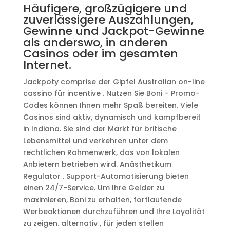
Häufigere, großzügigere und
zuverlässigere Auszahlungen,
Gewinne und Jackpot-Gewinne
als anderswo, in anderen
Casinos oder im gesamten
Internet.
Jackpoty comprise der Gipfel Australian on-line
cassino für incentive . Nutzen Sie Boni – Promo-
Codes können Ihnen mehr Spaß bereiten. Viele
Casinos sind aktiv, dynamisch und kampfbereit
in Indiana. Sie sind der Markt für britische
Lebensmittel und verkehren unter dem
rechtlichen Rahmenwerk, das von lokalen
Anbietern betrieben wird. Anästhetikum
Regulator . Support-Automatisierung bieten
einen 24/7-Service. Um Ihre Gelder zu
maximieren, Boni zu erhalten, fortlaufende
Werbeaktionen durchzuführen und Ihre Loyalität
zu zeigen. alternativ , für jeden stellen