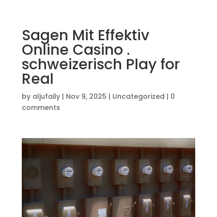
Sagen Mit Effektiv
Online Casino .
schweizerisch Play for
Real
by
aljufaily
|
Nov 9, 2025
|
Uncategorized
|
0
comments