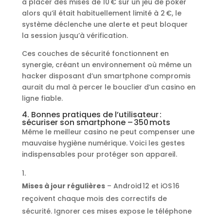
à placer des mises de 10 € sur un jeu de poker
alors qu’il était habituellement limité à 2 €, le
système déclenche une alerte et peut bloquer
la session jusqu’à vérification.
Ces couches de sécurité fonctionnent en
synergie, créant un environnement où même un
hacker disposant d’un smartphone compromis
aurait du mal à percer le bouclier d’un casino en
ligne fiable.
4. Bonnes pratiques de l’utilisateur :
sécuriser son smartphone – 350 mots
Même le meilleur casino ne peut compenser une
mauvaise hygiène numérique. Voici les gestes
indispensables pour protéger son appareil.
Mises à jour régulières
– Android 12 et iOS 16
reçoivent chaque mois des correctifs de
sécurité. Ignorer ces mises expose le téléphone