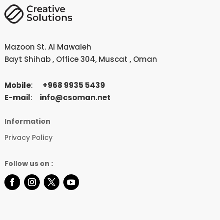
Mazoon St. Al Mawaleh
Bayt
Shihab , Office 304, Muscat , Oman
Mobile
:
+
968 9935 5439
E-mail
:
info@csoman.net
Information
Privacy Policy
Follow us on :