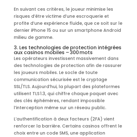
En suivant ces critères, le joueur minimise les
risques d’être victime d’une escroquerie et
profite d’une expérience fluide, que ce soit sur le
dernier iPhone 15 ou sur un smartphone Android
milieu de gamme.
3. Les technologies de protection intégrées
aux casinos mobiles – 300 mots
Les opérateurs investissent massivement dans
des technologies de protection afin de rassurer
les joueurs mobiles. Le socle de toute
communication sécurisée est le cryptage
SSL/TLS. Aujourd’hui, la plupart des plateformes
utilisent TLS 1.3, qui chiffre chaque paquet avec
des clés éphémères, rendant impossible
l’interception même sur un réseau public.
L’authentification à deux facteurs (2FA) vient
renforcer la barrière. Certains casinos offrent le
choix entre un code SMS, une application