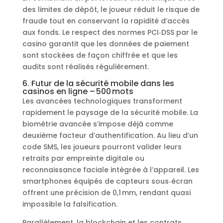
des limites de dépôt, le joueur réduit le risque de
fraude tout en conservant la rapidité d’accès
aux fonds. Le respect des normes PCI‑DSS par le
casino garantit que les données de paiement
sont stockées de façon chiffrée et que les
audits sont réalisés régulièrement.
6. Futur de la sécurité mobile dans les
casinos en ligne – 500 mots
Les avancées technologiques transforment
rapidement le paysage de la sécurité mobile. La
biométrie avancée s’impose déjà comme
deuxième facteur d’authentification. Au lieu d’un
code SMS, les joueurs pourront valider leurs
retraits par empreinte digitale ou
reconnaissance faciale intégrée à l’appareil. Les
smartphones équipés de capteurs sous‑écran
offrent une précision de 0,1 mm, rendant quasi
impossible la falsification.
Parallèlement, la blockchain et les contrats