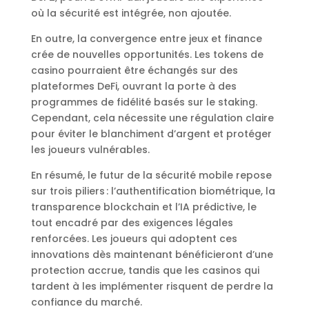
où la sécurité est intégrée, non ajoutée.
En outre, la convergence entre jeux et finance
crée de nouvelles opportunités. Les tokens de
casino pourraient être échangés sur des
plateformes DeFi, ouvrant la porte à des
programmes de fidélité basés sur le staking.
Cependant, cela nécessite une régulation claire
pour éviter le blanchiment d’argent et protéger
les joueurs vulnérables.
En résumé, le futur de la sécurité mobile repose
sur trois piliers : l’authentification biométrique, la
transparence blockchain et l’IA prédictive, le
tout encadré par des exigences légales
renforcées. Les joueurs qui adoptent ces
innovations dès maintenant bénéficieront d’une
protection accrue, tandis que les casinos qui
tardent à les implémenter risquent de perdre la
confiance du marché.