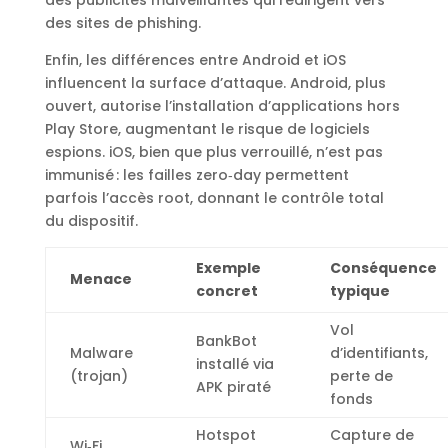
des publicités malveillantes qui redirigent vers
des sites de phishing.
Enfin, les différences entre Android et iOS
influencent la surface d’attaque. Android, plus
ouvert, autorise l’installation d’applications hors
Play Store, augmentant le risque de logiciels
espions. iOS, bien que plus verrouillé, n’est pas
immunisé : les failles zero‑day permettent
parfois l’accès root, donnant le contrôle total
du dispositif.
Exemple
Conséquence
Menace
concret
typique
Vol
BankBot
Malware
d’identifiants,
installé via
(trojan)
perte de
APK piraté
fonds
Hotspot
Capture de
Wi‑Fi