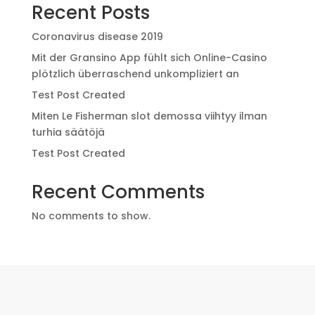
Recent Posts
Coronavirus disease 2019
Mit der Gransino App fühlt sich Online-Casino
plötzlich überraschend unkompliziert an
Test Post Created
Miten Le Fisherman slot demossa viihtyy ilman
turhia säätöjä
Test Post Created
Recent Comments
No comments to show.